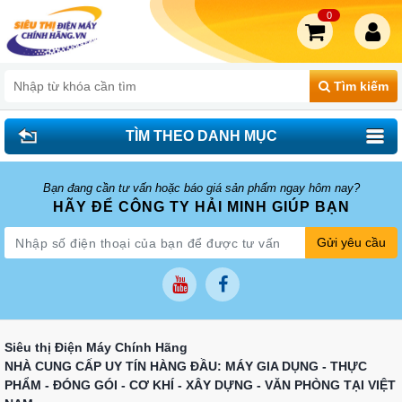
0
Tìm kiếm
TÌM THEO DANH MỤC
Bạn đang cần tư vấn hoặc báo giá sản phẩm ngay hôm nay?
HÃY ĐỂ CÔNG TY HẢI MINH GIÚP BẠN
Gửi yêu cầu
Siêu thị Điện Máy Chính Hãng
NHÀ CUNG CẤP UY TÍN HÀNG ĐẦU: MÁY GIA DỤNG - THỰC
PHẨM - ĐÓNG GÓI - CƠ KHÍ - XÂY DỰNG - VĂN PHÒNG TẠI VIỆT