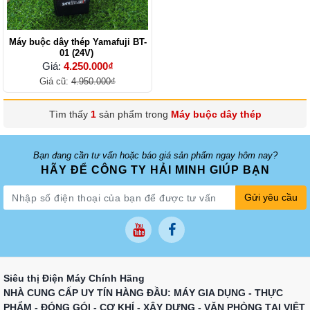
Máy buộc dây thép Yamafuji BT-
01 (24V)
Giá:
4.250.000₫
Giá cũ:
4.950.000₫
Tìm thấy
1
sản phẩm trong
Máy buộc dây thép
Bạn đang cần tư vấn hoặc báo giá sản phẩm ngay hôm nay?
HÃY ĐỂ CÔNG TY HẢI MINH GIÚP BẠN
Gửi yêu cầu
Siêu thị Điện Máy Chính Hãng
NHÀ CUNG CẤP UY TÍN HÀNG ĐẦU: MÁY GIA DỤNG - THỰC
PHẨM - ĐÓNG GÓI - CƠ KHÍ - XÂY DỰNG - VĂN PHÒNG TẠI VIỆT