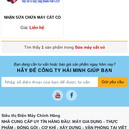
NHẬN SỮA CHỮA MÁY CẮT CỎ
Giá:
Liên hệ
Tìm thấy
1
sản phẩm trong
Sửa máy cắt cỏ
Bạn đang cần tư vấn hoặc báo giá sản phẩm ngay hôm nay?
HÃY ĐỂ CÔNG TY HẢI MINH GIÚP BẠN
Gửi yêu cầu
Siêu thị Điện Máy Chính Hãng
NHÀ CUNG CẤP UY TÍN HÀNG ĐẦU: MÁY GIA DỤNG - THỰC
PHẨM - ĐÓNG GÓI - CƠ KHÍ - XÂY DỰNG - VĂN PHÒNG TẠI VIỆT