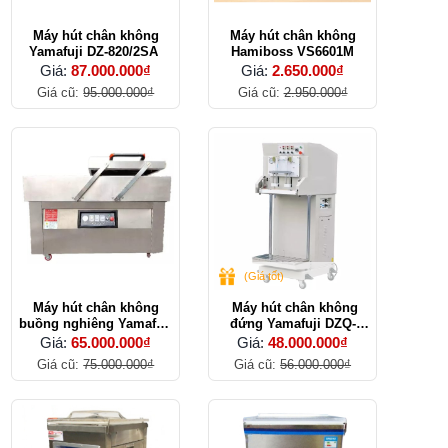
Máy hút chân không
Máy hút chân không
Yamafuji DZ-820/2SA
Hamiboss VS6601M
Giá:
87.000.000₫
Giá:
2.650.000₫
Giá cũ:
95.000.000₫
Giá cũ:
2.950.000₫
(Giá tốt)
Máy hút chân không
Máy hút chân không
buồng nghiêng Yamafuji
đứng Yamafuji DZQ-
DZ-600 2QX
600L
Giá:
65.000.000₫
Giá:
48.000.000₫
Giá cũ:
75.000.000₫
Giá cũ:
56.000.000₫