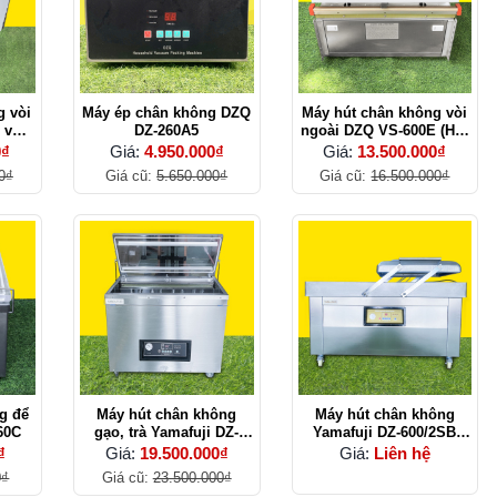
g vòi
Máy ép chân không DZQ
Máy hút chân không vòi
 vỏ
DZ-260A5
ngoài DZQ VS-600E (Hút
hổi)
- Hàn - Thổi)
0₫
Giá:
4.950.000₫
Giá:
13.500.000₫
0₫
Giá cũ:
5.650.000₫
Giá cũ:
16.500.000₫
g để
Máy hút chân không
Máy hút chân không
60C
gạo, trà Yamafuji DZ-
Yamafuji DZ-600/2SB
850/2E New
New
₫
Giá:
19.500.000₫
Giá:
Liên hệ
0₫
Giá cũ:
23.500.000₫