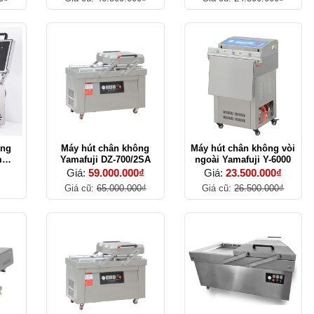
ông
Máy hút chân không
Máy hút chân không vòi
m
Yamafuji DZ-700/2SA
ngoài Yamafuji Y-6000
0
Giá:
59.000.000₫
Giá:
23.500.000₫
Giá cũ:
65.000.000₫
Giá cũ:
26.500.000₫