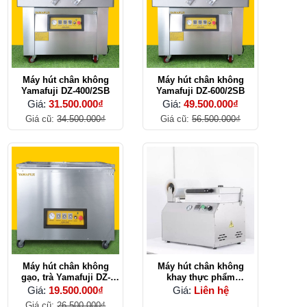
Máy hút chân không
Máy hút chân không
Yamafuji DZ-400/2SB
Yamafuji DZ-600/2SB
Giá:
31.500.000₫
Giá:
49.500.000₫
Giá cũ:
34.500.000₫
Giá cũ:
56.500.000₫
Máy hút chân không
Máy hút chân không
gạo, trà Yamafuji DZ-
khay thực phẩm
850/2e
Yamafuji DQ240
Giá:
19.500.000₫
Giá:
Liên hệ
Giá cũ:
26.500.000₫