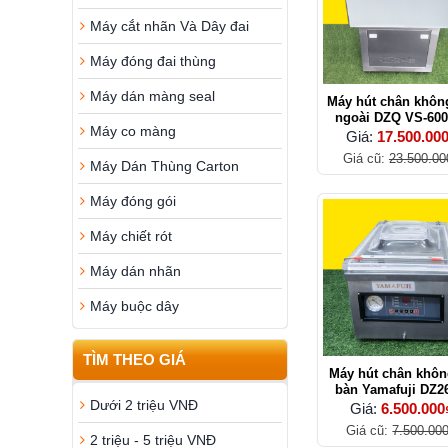
Máy cắt nhãn Và Dây đai
Máy đóng đai thùng
Máy dán màng seal
Máy hút chân khôn
ngoài DZQ VS-600
Máy co màng
inox (Hút - Hàn - T
Giá:
17.500.00
Giá cũ:
23.500.00
Máy Dán Thùng Carton
Máy đóng gói
Máy chiết rót
Máy dán nhãn
Máy buộc dây
TÌM THEO GIÁ
Máy hút chân khôn
bàn Yamafuji DZ2
Dưới 2 triệu VNĐ
Giá:
6.500.000
Giá cũ:
7.500.00
2 triệu - 5 triệu VNĐ