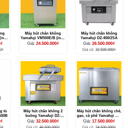
ông
Máy hút chân không
Máy hút chân không
(inox
Yamafuji VM500E/B (inox
Yamafuji DZ-400/2SA
304)
0₫
Giá:
24.500.000₫
Giá:
26.500.000₫
0₫
Giá cũ:
32.500.000₫
g tủ
Máy hút chân không 2
Máy hút chân không chè,
600B
buồng Yamafuji DZ-
gạo, cà phê Yamafuji DZ-
500/2SB
660/2e
0₫
Giá:
32.500.000₫
Giá:
17.500.000₫
0₫
Giá cũ:
46.500.000₫
Giá cũ:
24.500.000₫