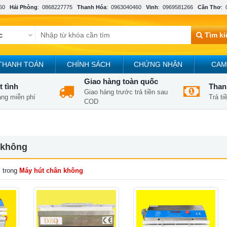
50
Hải Phòng
:
0868227775
Thanh Hóa
:
0963040460
Vinh
:
0969581266
Cần Thơ
:
Tìm k
THANH TOÁN
CHÍNH SÁCH
CHỨNG NHẬN
CAM
Giao hàng toàn quốc
t tình
Thanh
Giao hàng trước trả tiền sau
àng miễn phí
Trả t
COD
 không
 trong
Máy hút chân không