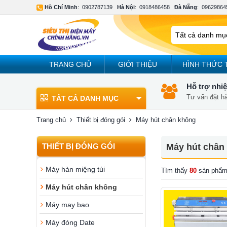
Hồ Chí Minh
:
0902787139
Hà Nội
:
0918486458
Đà Nẵng
:
09629864
TRANG CHỦ
GIỚI THIỆU
HÌNH THỨC 
Hỗ trợ nhiệ
Tư vấn đặt h
TẤT CẢ DANH MỤC
Trang chủ
Thiết bị đóng gói
Máy hút chân không
THIẾT BỊ ĐÓNG GÓI
Máy hút chân
Máy hàn miệng túi
Tìm thấy
80
sản phẩm
Máy hút chân không
Máy may bao
Máy đóng Date