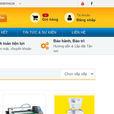
0938704139
Tài khoản
0
iếm
Giỏ hàng
Đăng nhập
 KẾT
TIN TỨC & SỰ KIỆN
LIÊN HỆ
Bảo hành, Bảo trì
 toán tiện lợi
Hướng dẫn & Lắp đặt Tận
iền mặt, chuyển khoản
nơi