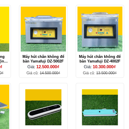
ông
Máy hút chân không để
Máy hút chân không để
(inox
bàn Yamafuji DZ-5002F
bàn Yamafuji DZ-4002F
0₫
Giá:
12.500.000₫
Giá:
10.300.000₫
0₫
Giá cũ:
14.500.000₫
Giá cũ:
13.500.000₫