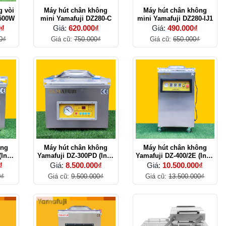
g vòi
Máy hút chân không
Máy hút chân không
-500W
mini Yamafuji DZ280-C
mini Yamafuji DZ280-IJ1
0₫
Giá:
620.000₫
Giá:
490.000₫
0₫
Giá cũ:
750.000₫
Giá cũ:
650.000₫
ông
Máy hút chân không
Máy hút chân không
(Inox
Yamafuji DZ-300PD (Inox
Yamafuji DZ-400/2E (Inox
201)
201)
₫
Giá:
8.500.000₫
Giá:
10.500.000₫
0₫
Giá cũ:
9.500.000₫
Giá cũ:
13.500.000₫