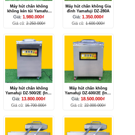
Máy hút chân không
Máy hút chân không Gia
không kén túi Yamafuji
đình Yamafuji DZ-280A
DZ-290A
Giá:
1.980.000₫
Giá:
1.350.000₫
Giá cũ:
2.250.000₫
Giá cũ:
1.600.000₫
Máy hút chân không
Máy hút chân không
Yamafuji DZ-500/2E (Inox
Yamafuji DZ-600/2E (Inox
201)
201)
Giá:
13.800.000₫
Giá:
18.500.000₫
Giá cũ:
16.700.000₫
Giá cũ:
22.000.000₫