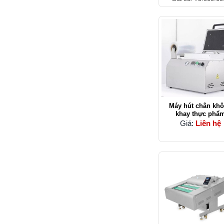
Máy hút chân kh
khay thực phẩ
Yamafuji DQ30
Giá:
Liên hệ