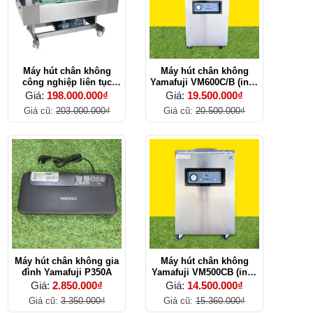
Máy hút chân không
Máy hút chân không
công nghiệp liên tục
Yamafuji VM600C/B (inox
Yamafuji DZ-1000C
304)
Giá:
198.000.000₫
Giá:
19.500.000₫
Giá cũ:
203.000.000₫
Giá cũ:
20.500.000₫
Máy hút chân không gia
Máy hút chân không
đình Yamafuji P350A
Yamafuji VM500CB (inox
304)
Giá:
2.850.000₫
Giá:
14.500.000₫
Giá cũ:
3.350.000₫
Giá cũ:
15.360.000₫