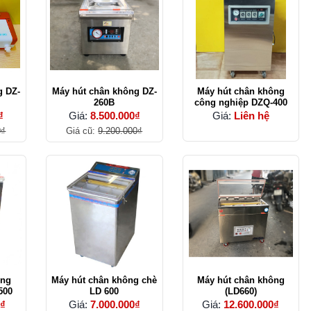
g DZ-
Máy hút chân không DZ-
Máy hút chân không
260B
công nghiệp DZQ-400
₫
Giá:
8.500.000₫
Giá:
Liên hệ
0₫
Giá cũ:
9.200.000₫
ông
Máy hút chân không chè
Máy hút chân không
500
LD 600
(LD660)
0₫
Giá:
7.000.000₫
Giá:
12.600.000₫