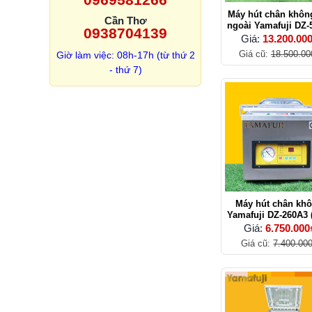
Máy hút chân khôn
Cần Thơ
ngoài Yamafuji DZ
0938704139
Giá:
13.200.00
Giá cũ:
18.500.00
Giờ làm việc: 08h-17h (từ thứ 2
- thứ 7)
Máy hút chân kh
Yamafuji DZ-260A3 
201)
Giá:
6.750.000
Giá cũ:
7.400.00