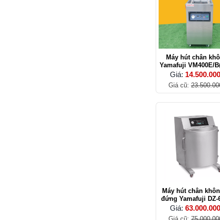
Máy hút chân kh
Yamafuji VM400E/B
304)
Giá:
14.500.00
Giá cũ:
23.500.00
Máy hút chân khôn
đứng Yamafuji DZ-
Giá:
63.000.00
Giá cũ:
75.000.00