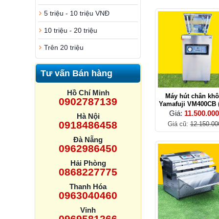
5 triệu - 10 triệu VNĐ
10 triệu - 20 triệu
Trên 20 triệu
Tư vấn Bán hàng
Hồ Chí Minh
Máy hút chân kh
0902787139
Yamafuji VM400CB 
304)
Giá:
11.500.00
Hà Nội
0918486458
Giá cũ:
12.150.00
Đà Nẵng
0962986450
Hải Phòng
0868227775
Thanh Hóa
0963040460
Vinh
0969581266