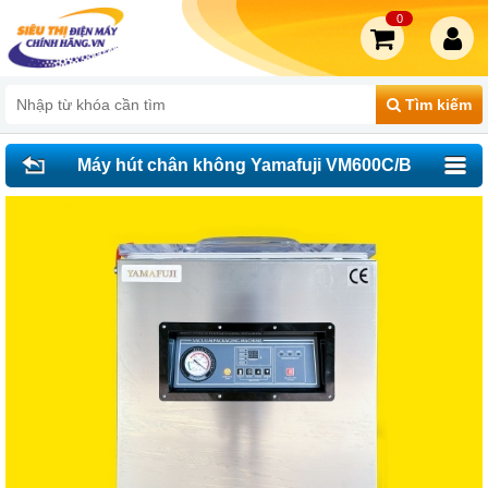
0
Tìm kiếm
Máy hút chân không Yamafuji VM600C/B
(inox 304)