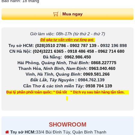
Bảo hành: 18 tháng
Mua ngay
Giờ làm việc: 08h-17h (từ thứ 2 - thứ 7)
Để gặp tư vấn viên vui lòng gọi:
Trụ sở HCM:
(028)3510 2786
-
0902 787 139
-
0
932 196 898
CN Hà Nội:
(024)3221 6365
-
0918 486 458
-
0962 714 680
Đà Nẵng:
0962.986.450
Hải Phòng
, Quảng Ninh, Thái Bình:
0868.227775
Thanh Hóa
, Ninh Bình, Nam Định
:
0963.040.460
Vinh
, Hà Tĩnh, Quảng Bình
:
0969.581.266
Đắk Lắk, Tây Nguyên
:
0984.762.139
Cần Thơ
& các tỉnh miền Tây
:
0938 704 139
Đại lý phân phối toàn quốc: * Giá tốt * Dịch vụ sau bán hàng tận tâm.
SHOWROOM
Trụ sở HCM:
33/4 Bùi Đình Túy, Quận Bình Thạnh