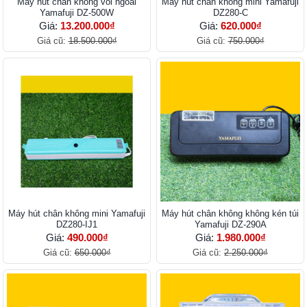
Máy hút chân không vòi ngoài
Máy hút chân không mini Yamafuji
Yamafuji DZ-500W
DZ280-C
Giá:
13.200.000₫
Giá:
620.000₫
Giá cũ:
18.500.000₫
Giá cũ:
750.000₫
Máy hút chân không mini Yamafuji
Máy hút chân không không kén túi
DZ280-IJ1
Yamafuji DZ-290A
Giá:
490.000₫
Giá:
1.980.000₫
Giá cũ:
650.000₫
Giá cũ:
2.250.000₫