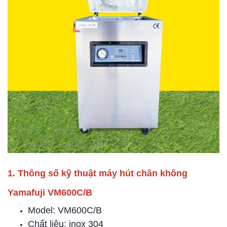
1. Thông số kỹ thuật máy hút chân không
Yamafuji VM600C/B
Model: VM600C/B
Chất liệu: inox 304