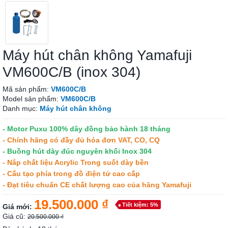
Máy hút chân không Yamafuji
VM600C/B (inox 304)
Mã sản phẩm:
VM600C/B
Model sản phẩm:
VM600C/B
Danh mục:
Máy hút chân không
- Motor Puxu 100% dây đồng bảo hành 18 tháng
- Chính hãng có đầy đủ hóa đơn VAT, CO, CQ
- Buồng hút dày đúc nguyên khối Inox 304
- Nắp chất liệu Acrylic Trong suốt dày bền
- Cấu tạo phía trong đồ điện tử cao cấp
- Đạt tiêu chuẩn CE chất lượng cao của hãng Yamafuji
19.500.000 ₫
Tiết kiệm: 5%
Giá mới:
Giá cũ:
20.500.000 ₫