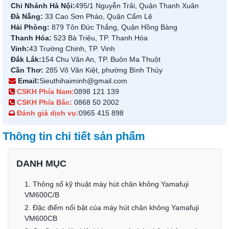
Chi Nhánh Hà Nội:
495/1 Nguyễn Trãi, Quận Thanh Xuân
Đà Nẵng:
33 Cao Sơn Pháo, Quận Cẩm Lệ
Hải Phòng:
879 Tôn Đức Thắng, Quận Hồng Bàng
Thanh Hóa:
523 Bà Triệu, TP. Thanh Hóa
Vinh:
43 Trường Chinh, TP. Vinh
Đắk Lắk:
154 Chu Văn An, TP. Buôn Ma Thuột
Cần Thơ:
285 Võ Văn Kiệt, phường Bình Thủy
Email:
Sieuthihaiminh@gmail.com
CSKH Phía Nam:
0898 121 139
CSKH Phía Bắc:
0868 50 2002
Đánh giá dịch vụ:
0965 415 898
Thông tin chi tiết sản phẩm
DANH MỤC
1. Thông số kỹ thuật máy hút chân không Yamafuji
VM600C/B
2. Đặc điểm nổi bật của máy hút chân không Yamafuji
VM600CB