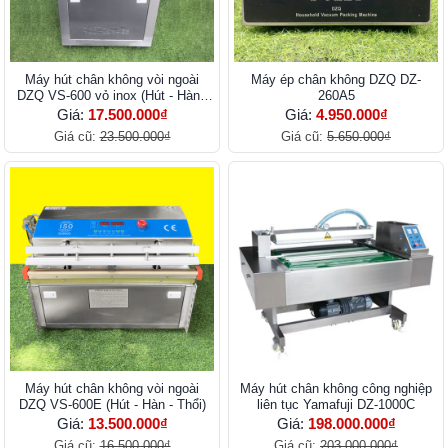
Máy hút chân không vòi ngoài
Máy ép chân không DZQ DZ-
DZQ VS-600 vỏ inox (Hút - Hàn -
260A5
Thổi)
Giá:
17.500.000₫
Giá:
4.950.000₫
Giá cũ:
23.500.000₫
Giá cũ:
5.650.000₫
Máy hút chân không vòi ngoài
Máy hút chân không công nghiệp
DZQ VS-600E (Hút - Hàn - Thổi)
liên tục Yamafuji DZ-1000C
Giá:
13.500.000₫
Giá:
198.000.000₫
Giá cũ:
16.500.000₫
Giá cũ:
203.000.000₫