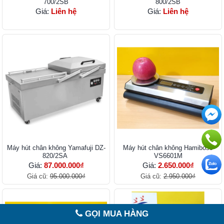
700/2SB
800/2SB
Giá:
Liên hệ
Giá:
Liên hệ
Máy hút chân không Yamafuji DZ-
Máy hút chân không Hamiboss
820/2SA
VS6601M
Giá:
87.000.000₫
Giá:
2.650.000₫
Giá cũ:
95.000.000₫
Giá cũ:
2.950.000₫
GỌI MUA HÀNG