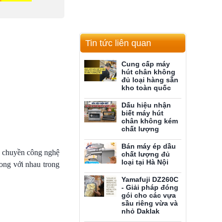
Tin tức liên quan
Cung cấp máy
hút chân không
đủ loại hàng sẵn
kho toàn quốc
Dấu hiệu nhận
biết máy hút
chân không kém
chất lượng
Bán máy ép dầu
y chuyền công nghệ
chất lượng đủ
loại tại Hà Nội
ong với nhau trong
Yamafuji DZ260C
- Giải pháp đóng
gói cho các vựa
sầu riêng vừa và
nhỏ Daklak