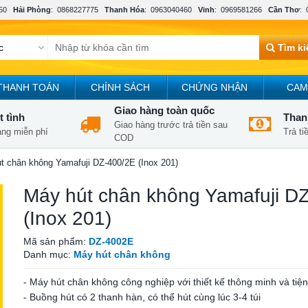
50
Hải Phòng
:
0868227775
Thanh Hóa
:
0963040460
Vinh
:
0969581266
Cần Thơ
:
Tìm k
THANH TOÁN
CHÍNH SÁCH
CHỨNG NHẬN
CAM
Giao hàng toàn quốc
t tình
Thanh
Giao hàng trước trả tiền sau
àng miễn phí
Trả t
COD
t chân không Yamafuji DZ-400/2E (Inox 201)
Máy hút chân không Yamafuji D
(Inox 201)
Mã sản phẩm:
DZ-4002E
Danh mục:
Máy hút chân không
- Máy hút chân không công nghiệp với thiết kế thông minh và tiện 
- Buồng hút có 2 thanh hàn, có thể hút cùng lúc 3-4 túi