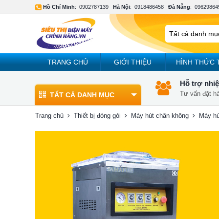
Hồ Chí Minh
:
0902787139
Hà Nội
:
0918486458
Đà Nẵng
:
09629864
TRANG CHỦ
GIỚI THIỆU
HÌNH THỨC 
Hỗ trợ nhiệ
Tư vấn đặt h
TẤT CẢ DANH MỤC
Trang chủ
Thiết bị đóng gói
Máy hút chân không
Máy hú