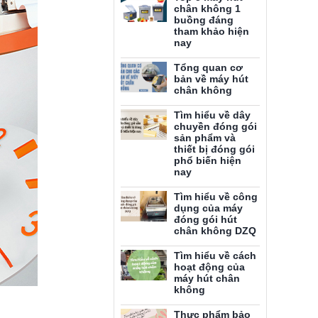
chân không 1
buồng đáng
tham khảo hiện
nay
Tổng quan cơ
bản về máy hút
chân không
Tìm hiểu về dây
chuyền đóng gói
sản phẩm và
thiết bị đóng gói
phổ biến hiện
nay
Tìm hiểu về công
dụng của máy
đóng gói hút
chân không DZQ
Tìm hiểu về cách
hoạt động của
máy hút chân
không
Thực phẩm bảo