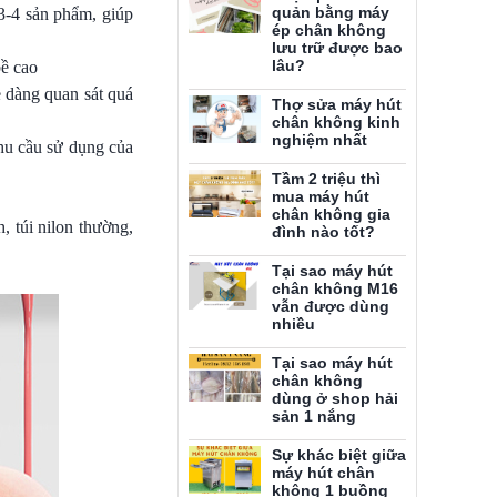
quản bằng máy
 3-4 sản phẩm, giúp
ép chân không
lưu trữ được bao
lâu?
bề cao
ễ dàng quan sát quá
Thợ sửa máy hút
chân không kinh
nghiệm nhất
nhu cầu sử dụng của
Tầm 2 triệu thì
mua máy hút
chân không gia
, túi nilon thường,
đình nào tốt?
Tại sao máy hút
chân không M16
vẫn được dùng
nhiều
Tại sao máy hút
chân không
dùng ở shop hải
sản 1 nắng
Sự khác biệt giữa
máy hút chân
không 1 buồng