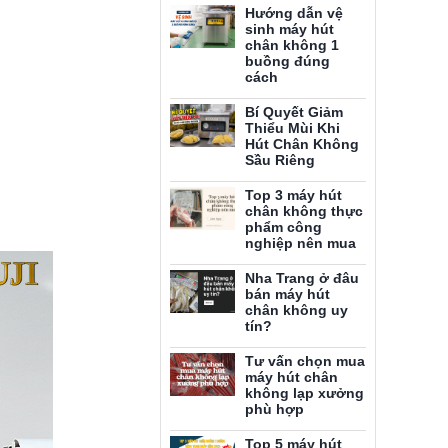
Hướng dẫn vệ
sinh máy hút
chân không 1
buồng đúng
cách
Bí Quyết Giảm
Thiểu Mùi Khi
Hút Chân Không
Sầu Riêng
Top 3 máy hút
chân không thực
phẩm công
nghiệp nên mua
Nha Trang ở đâu
bán máy hút
chân không uy
tín?
Tư vấn chọn mua
máy hút chân
không lạp xưởng
phù hợp
Top 5 máy hút