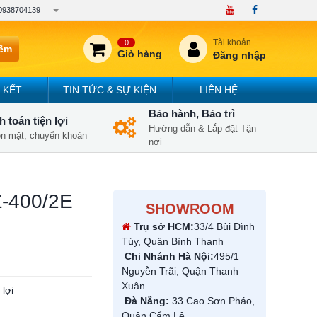
0938704139
Tài khoản
0
iếm
Giỏ hàng
Đăng nhập
 KẾT
TIN TỨC & SỰ KIỆN
LIÊN HỆ
Bảo hành, Bảo trì
 toán tiện lợi
Hướng dẫn & Lắp đặt Tận
iền mặt, chuyển khoản
nơi
Z-400/2E
SHOWROOM
Trụ sở HCM:
33/4 Bùi Đình
Túy, Quận Bình Thạnh
Chi Nhánh Hà Nội:
495/1
Nguyễn Trãi, Quận Thanh
Xuân
lợi
Đà Nẵng:
33 Cao Sơn Pháo,
Quận Cẩm Lệ