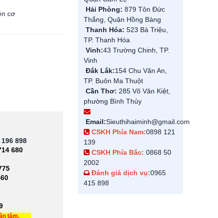
Hải Phòng:
879 Tôn Đức
ện cơ
Thắng, Quận Hồng Bàng
Thanh Hóa:
523 Bà Triệu,
TP. Thanh Hóa
Vinh:
43 Trường Chinh, TP.
Vinh
Đắk Lắk:
154 Chu Văn An,
TP. Buôn Ma Thuột
Cần Thơ:
285 Võ Văn Kiệt,
phường Bình Thủy
Email:
Sieuthihaiminh@gmail.com
CSKH Phía Nam:
0898 121
 196 898
139
714 680
CSKH Phía Bắc:
0868 50
2002
775
Đánh giá dịch vụ:
0965
460
415 898
9
tận tâm.