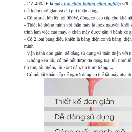
- DZ-400/2E là
máy hút chân không công nghiệp
với t
tiết kiệm thời gian và chi phí nhân công
- Công suất lớn lên tới 900W, động cơ cao cấp cho khả nă
- Thiết kế thông minh với thân máy là inox nguyên khối 
trình làm việc của máy, 4 chân máy được gắn 4 bánh xe g
- Có 2 loại bảng điều khiển là bảng điện cơ và bảng điện
mình
- Vận hành đơn giản, dễ dàng sử dụng và thân thiện với 
- Không kén túi, có thể hút được đa dạng loại túi như: t
túi foil, túi nhôm, túi kraft nâu, túi kraft trắng, ...
- Có nút tắt khẩn cấp để người dùng có thể tắt máy nhan