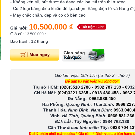
- Không kén túi, hút được đa dạng các loại túi trên thị trường
- Có 2 loại bảng điều khiển để lựa chọn: Bảng điện tử và Bảng đi
- Máy chắc chắn, đẹp và có độ bền cao
10.500.000 ₫
Tiết kiệm: 22%
Giá mới:
Giá cũ:
13.500.000 ₫
Bảo hành: 12 tháng
Giao hàng
Mua ngay
Toàn Quốc
Giờ làm việc: 08h-17h (từ thứ 2 - thứ 7)
Để gặp tư vấn viên vui lòng gọi:
Trụ sở HCM:
(028)3510 2786
-
0902 787 139
-
0
932
CN Hà Nội:
(024)3221 6365
-
0918 486 458
-
0962 
Đà Nẵng:
0962.986.450
Hải Phòng
, Quảng Ninh, Thái Bình:
0868.227
Thanh Hóa
, Ninh Bình, Nam Định
:
0963.040.
Vinh
, Hà Tĩnh, Quảng Bình
:
0969.581.266
Đắk Lắk, Tây Nguyên
:
0984.762.139
Cần Thơ
& các tỉnh miền Tây
:
0938 704 13
Đại lý phân phối toàn quốc: * Giá tốt * Dịch vụ sau bán hàng 