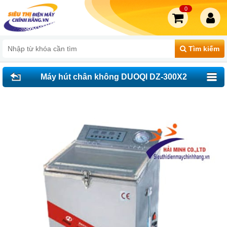
0
Tìm kiếm
Máy hút chân không DUOQI DZ-300X2