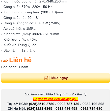
- Kích thước buồng hút: 270x340x250mm
- Công suất: 370w -220v - 50 Hz
- Kích thước đường hàn: (300 x 10)mm
- Công suất hút: 20 m3/h
- Công suất động cơ: 0.75KW (750W)
- Áp suất hút: ≤ 1MPa
- Kích thước (mm): 380x450x570mm
- Khối lượng (kg): 40kg
- Xuất xứ: Trung Quốc
- Bảo hành: 12 tháng
Liên hệ
Giá:
Bảo hành: 1 năm
Mua ngay
Giờ làm việc: 08h-17h (từ thứ 2 - thứ 7)
Để gặp tư vấn viên vui lòng gọi:
Trụ sở HCM:
(028)3510 2786
-
0902 787 139
-
0
932 196 898
CN Hà Nội:
(024)3221 6365
-
0918 486 458
-
0962 714 680