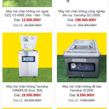
Máy hút chân không vòi ngoài
Máy hút chân không công nghiệp
DZQ VS-600E (Hút - Hàn - Thổi)
liên tục Yamafuji DZ-1000C
Giá:
13.500.000₫
Giá:
198.000.000₫
Giá cũ:
16.500.000₫
Giá cũ:
203.000.000₫
Máy hút chân không Yamafuji
Máy hút chân không để bàn
VM600C/B (inox 304)
Yamafuji DZ260C
Giá:
19.500.000₫
Giá:
6.500.000₫
Giá cũ:
20.500.000₫
Giá cũ:
7.500.000₫