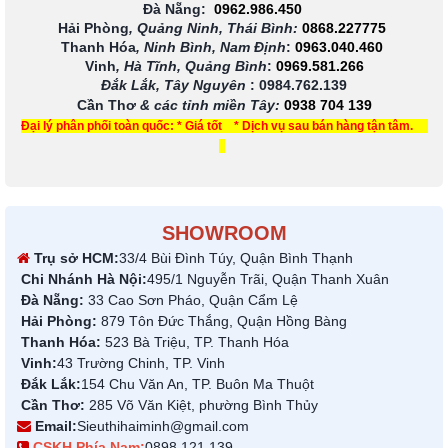
Đà Nẵng:
0962.986.450
Hải Phòng
, Quảng Ninh, Thái Bình:
0868.227775
Thanh Hóa
, Ninh Bình, Nam Định
:
0963.040.460
Vinh
, Hà Tĩnh, Quảng Bình
:
0969.581.266
Đắk Lắk, Tây Nguyên
:
0984.762.139
Cần Thơ
& các tỉnh miền Tây
:
0938 704 139
Đại lý phân phối toàn quốc: * Giá tốt * Dịch vụ sau bán hàng tận tâm.
SHOWROOM
Trụ sở HCM:
33/4 Bùi Đình Túy, Quận Bình Thạnh
Chi Nhánh Hà Nội:
495/1 Nguyễn Trãi, Quận Thanh Xuân
Đà Nẵng:
33 Cao Sơn Pháo, Quận Cẩm Lệ
Hải Phòng:
879 Tôn Đức Thắng, Quận Hồng Bàng
Thanh Hóa:
523 Bà Triệu, TP. Thanh Hóa
Vinh:
43 Trường Chinh, TP. Vinh
Đắk Lắk:
154 Chu Văn An, TP. Buôn Ma Thuột
Cần Thơ:
285 Võ Văn Kiệt, phường Bình Thủy
Email:
Sieuthihaiminh@gmail.com
CSKH Phía Nam:
0898 121 139