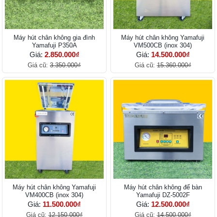
Máy hút chân không gia đình
Máy hút chân không Yamafuji
Yamafuji P350A
VM500CB (inox 304)
Giá:
2.850.000₫
Giá:
14.500.000₫
Giá cũ:
3.350.000₫
Giá cũ:
15.360.000₫
Máy hút chân không Yamafuji
Máy hút chân không để bàn
VM400CB (inox 304)
Yamafuji DZ-5002F
Giá:
11.500.000₫
Giá:
12.500.000₫
Giá cũ:
12.150.000₫
Giá cũ:
14.500.000₫