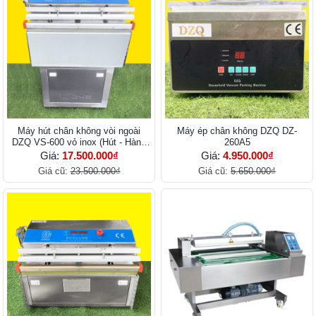
Máy hút chân không vòi ngoài
Máy ép chân không DZQ DZ-
DZQ VS-600 vỏ inox (Hút - Hàn -
260A5
Thổi)
Giá:
17.500.000₫
Giá:
4.950.000₫
Giá cũ:
23.500.000₫
Giá cũ:
5.650.000₫