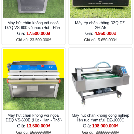
Máy hút chân không vòi ngoài
Máy ép chân không DZQ DZ-
DZQ VS-600 vỏ inox (Hút - Hàn -
260A5
Thổi)
Giá:
17.500.000₫
Giá:
4.950.000₫
Giá cũ:
23.500.000₫
Giá cũ:
5.650.000₫
Máy hút chân không vòi ngoài
Máy hút chân không công nghiệp
DZQ VS-600E (Hút - Hàn - Thổi)
liên tục Yamafuji DZ-1000C
Giá:
13.500.000₫
Giá:
198.000.000₫
Giá cũ:
16.500.000₫
Giá cũ:
203.000.000₫