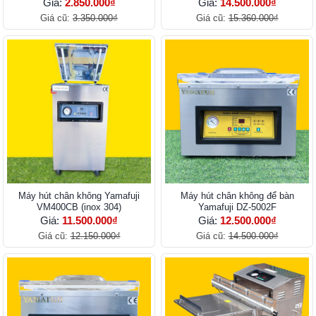
Giá:
2.850.000₫
Giá:
14.500.000₫
Giá cũ:
3.350.000₫
Giá cũ:
15.360.000₫
Máy hút chân không Yamafuji
Máy hút chân không để bàn
VM400CB (inox 304)
Yamafuji DZ-5002F
Giá:
11.500.000₫
Giá:
12.500.000₫
Giá cũ:
12.150.000₫
Giá cũ:
14.500.000₫