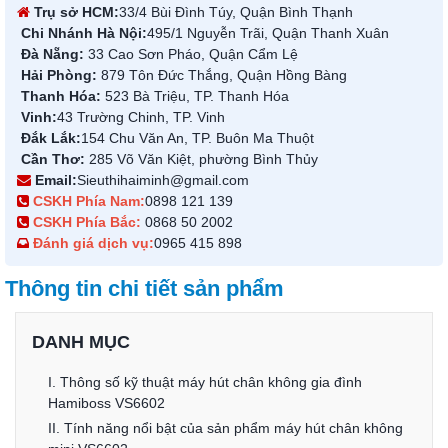
Trụ sở HCM:
33/4 Bùi Đình Túy, Quận Bình Thạnh
Chi Nhánh Hà Nội:
495/1 Nguyễn Trãi, Quận Thanh Xuân
Đà Nẵng:
33 Cao Sơn Pháo, Quận Cẩm Lệ
Hải Phòng:
879 Tôn Đức Thắng, Quận Hồng Bàng
Thanh Hóa:
523 Bà Triệu, TP. Thanh Hóa
Vinh:
43 Trường Chinh, TP. Vinh
Đắk Lắk:
154 Chu Văn An, TP. Buôn Ma Thuột
Cần Thơ:
285 Võ Văn Kiệt, phường Bình Thủy
Email:
Sieuthihaiminh@gmail.com
CSKH Phía Nam:
0898 121 139
CSKH Phía Bắc:
0868 50 2002
Đánh giá dịch vụ:
0965 415 898
Thông tin chi tiết sản phẩm
DANH MỤC
I. Thông số kỹ thuật máy hút chân không gia đình
Hamiboss VS6602
II. Tính năng nổi bật của sản phẩm máy hút chân không