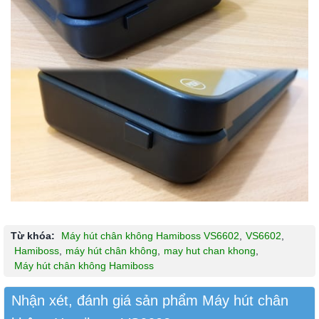
Từ khóa:
Máy hút chân không Hamiboss VS6602
,
VS6602
,
Hamiboss
,
máy hút chân không
,
may hut chan khong
,
Máy hút chân không Hamiboss
Nhận xét, đánh giá sản phẩm Máy hút chân