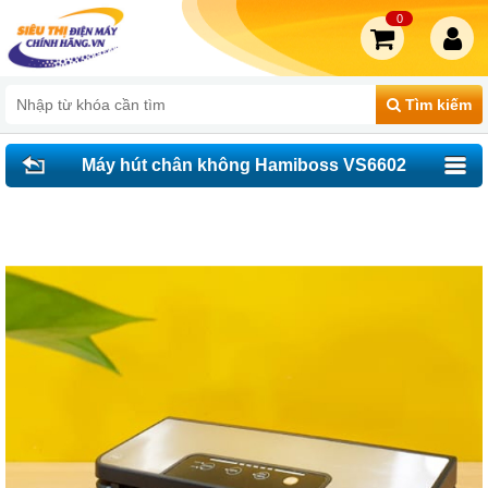
0
Tìm kiếm
Máy hút chân không Hamiboss VS6602