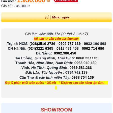
1.950.000 ₫
Tiết kiệm: 17%
Giá mới:
Giá cũ:
2.350.000 ₫
Mua ngay
Giờ làm việc: 08h-17h (từ thứ 2 - thứ 7)
Để gặp tư vấn viên vui lòng gọi:
Trụ sở HCM:
(028)3510 2786
-
0902 787 139
-
0
932 196 898
CN Hà Nội:
(024)3221 6365
-
0918 486 458
-
0962 714 680
Đà Nẵng:
0962.986.450
Hải Phòng
, Quảng Ninh, Thái Bình:
0868.227775
Thanh Hóa
, Ninh Bình, Nam Định
:
0963.040.460
Vinh
, Hà Tĩnh, Quảng Bình
:
0969.581.266
Đắk Lắk, Tây Nguyên
:
0984.762.139
Cần Thơ
& các tỉnh miền Tây
:
0938 704 139
Đại lý phân phối toàn quốc: * Giá tốt * Dịch vụ sau bán hàng tận tâm.
SHOWROOM