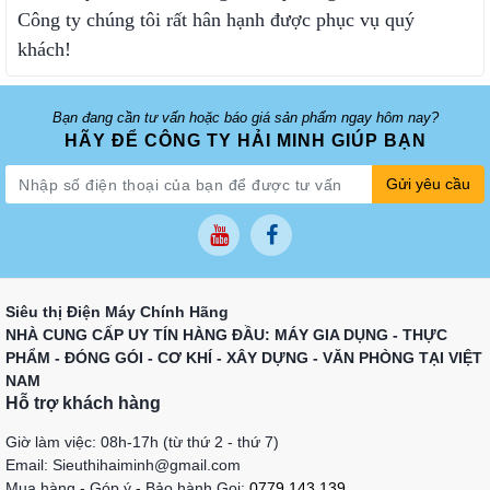
Công ty chúng tôi rất hân hạnh được phục vụ quý
khách!
Bạn đang cần tư vấn hoặc báo giá sản phẩm ngay hôm nay?
HÃY ĐỂ CÔNG TY HẢI MINH GIÚP BẠN
Gửi yêu cầu
Siêu thị Điện Máy Chính Hãng
NHÀ CUNG CẤP UY TÍN HÀNG ĐẦU: MÁY GIA DỤNG - THỰC
PHẨM - ĐÓNG GÓI - CƠ KHÍ - XÂY DỰNG - VĂN PHÒNG TẠI VIỆT
NAM
Hỗ trợ khách hàng
Giờ làm việc: 08h-17h (từ thứ 2 - thứ 7)
Email: Sieuthihaiminh@gmail.com
Mua hàng - Góp ý - Bảo hành Gọi:
0779 143 139