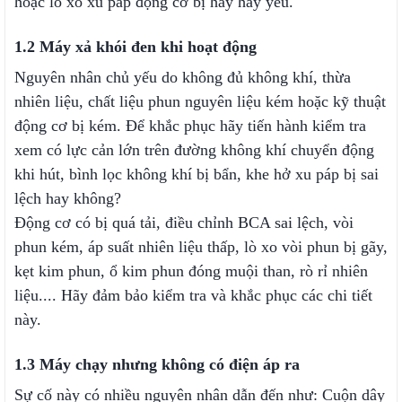
hoặc lò xo xu páp động cơ bị hãy hay yếu.
1.2 Máy xả khói đen khi hoạt động
Nguyên nhân chủ yếu do không đủ không khí, thừa
nhiên liệu, chất liệu phun nguyên liệu kém hoặc kỹ thuật
động cơ bị kém. Để khắc phục hãy tiến hành kiểm tra
xem có lực cản lớn trên đường không khí chuyển động
khi hút, bình lọc không khí bị bẩn, khe hở xu páp bị sai
lệch hay không?
Động cơ có bị quá tải, điều chỉnh BCA sai lệch, vòi
phun kém, áp suất nhiên liệu thấp, lò xo vòi phun bị gãy,
kẹt kim phun, ổ kim phun đóng muội than, rò rỉ nhiên
liệu.... Hãy đảm bảo kiểm tra và khắc phục các chi tiết
này.
1.3 Máy chạy nhưng không có điện áp ra
Sự cố này có nhiều nguyên nhân dẫn đến như: Cuộn dây