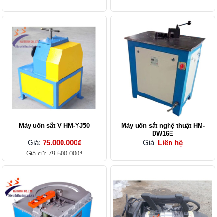
Máy uốn sắt V HM-YJ50
Máy uốn sắt nghệ thuật HM-
DW16E
Giá:
75.000.000₫
Giá:
Liên hệ
Giá cũ:
79.500.000₫