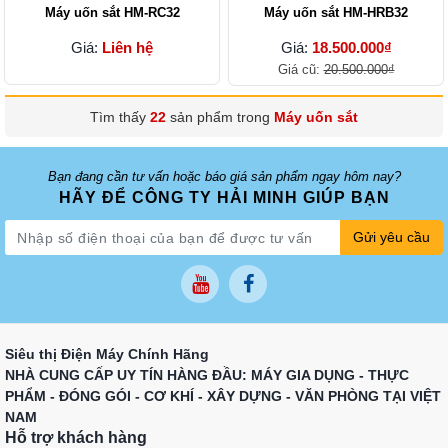
Máy uốn sắt HM-RC32
Máy uốn sắt HM-HRB32
Giá:
Liên hệ
Giá:
18.500.000₫
Giá cũ:
20.500.000₫
Tìm thấy
22
sản phẩm trong
Máy uốn sắt
Bạn đang cần tư vấn hoặc báo giá sản phẩm ngay hôm nay?
HÃY ĐỂ CÔNG TY HẢI MINH GIÚP BẠN
Gửi yêu cầu
Siêu thị Điện Máy Chính Hãng
NHÀ CUNG CẤP UY TÍN HÀNG ĐẦU: MÁY GIA DỤNG - THỰC
PHẨM - ĐÓNG GÓI - CƠ KHÍ - XÂY DỰNG - VĂN PHÒNG TẠI VIỆT
NAM
Hỗ trợ khách hàng