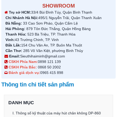
SHOWROOM
Trụ sở HCM:
33/4 Bùi Đình Túy, Quận Bình Thạnh
Chi Nhánh Hà Nội:
495/1 Nguyễn Trãi, Quận Thanh Xuân
Đà Nẵng:
33 Cao Sơn Pháo, Quận Cẩm Lệ
Hải Phòng:
879 Tôn Đức Thắng, Quận Hồng Bàng
Thanh Hóa:
523 Bà Triệu, TP. Thanh Hóa
Vinh:
43 Trường Chinh, TP. Vinh
Đắk Lắk:
154 Chu Văn An, TP. Buôn Ma Thuột
Cần Thơ:
285 Võ Văn Kiệt, phường Bình Thủy
Email:
Sieuthihaiminh@gmail.com
CSKH Phía Nam:
0898 121 139
CSKH Phía Bắc:
0868 50 2002
Đánh giá dịch vụ:
0965 415 898
Thông tin chi tiết sản phẩm
DANH MỤC
I. Thông số kỹ thuật của máy hút chân không DP-860