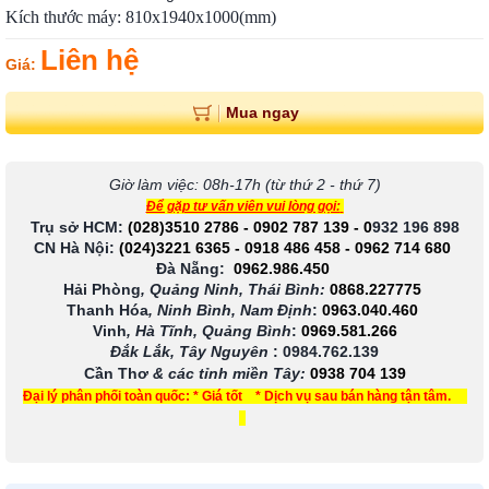
Kích thước máy: 810x1940x1000(mm)
Liên hệ
Giá:
Mua ngay
Giờ làm việc: 08h-17h (từ thứ 2 - thứ 7)
Để gặp tư vấn viên vui lòng gọi:
Trụ sở HCM:
(028)3510 2786
-
0902 787 139
-
0
932 196 898
CN Hà Nội:
(024)3221 6365
-
0918 486 458
-
0962 714 680
Đà Nẵng:
0962.986.450
Hải Phòng
, Quảng Ninh, Thái Bình:
0868.227775
Thanh Hóa
, Ninh Bình, Nam Định
:
0963.040.460
Vinh
, Hà Tĩnh, Quảng Bình
:
0969.581.266
Đắk Lắk, Tây Nguyên
:
0984.762.139
Cần Thơ
& các tỉnh miền Tây
:
0938 704 139
Đại lý phân phối toàn quốc: * Giá tốt * Dịch vụ sau bán hàng tận tâm.