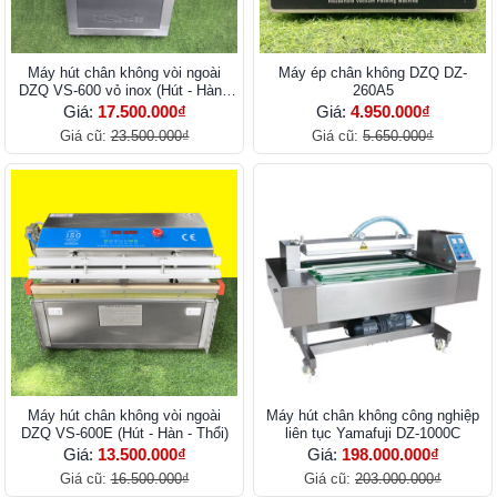
Máy hút chân không vòi ngoài
Máy ép chân không DZQ DZ-
DZQ VS-600 vỏ inox (Hút - Hàn -
260A5
Thổi)
Giá:
17.500.000₫
Giá:
4.950.000₫
Giá cũ:
23.500.000₫
Giá cũ:
5.650.000₫
Máy hút chân không vòi ngoài
Máy hút chân không công nghiệp
DZQ VS-600E (Hút - Hàn - Thổi)
liên tục Yamafuji DZ-1000C
Giá:
13.500.000₫
Giá:
198.000.000₫
Giá cũ:
16.500.000₫
Giá cũ:
203.000.000₫