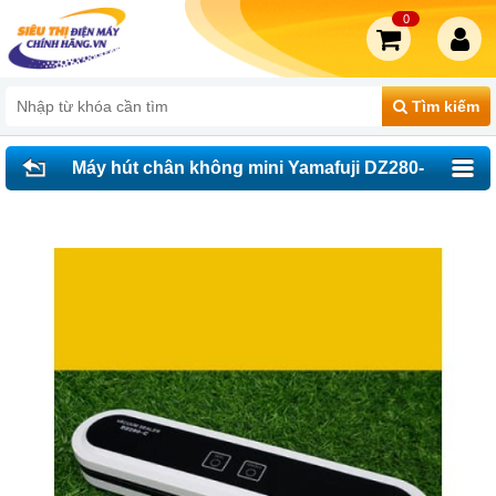
0
Tìm kiếm
Máy hút chân không mini Yamafuji DZ280-
C