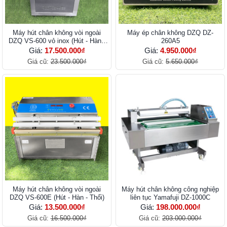
Máy hút chân không vòi ngoài
Máy ép chân không DZQ DZ-
DZQ VS-600 vỏ inox (Hút - Hàn -
260A5
Thổi)
Giá:
17.500.000₫
Giá:
4.950.000₫
Giá cũ:
23.500.000₫
Giá cũ:
5.650.000₫
Máy hút chân không vòi ngoài
Máy hút chân không công nghiệp
DZQ VS-600E (Hút - Hàn - Thổi)
liên tục Yamafuji DZ-1000C
Giá:
13.500.000₫
Giá:
198.000.000₫
Giá cũ:
16.500.000₫
Giá cũ:
203.000.000₫