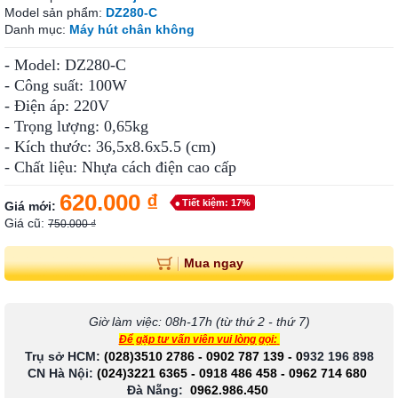
Model sản phẩm:
DZ280-C
Danh mục:
Máy hút chân không
- Model: DZ280-C
- Công suất: 100W
- Điện áp: 220V
- Trọng lượng: 0,65kg
- Kích thước: 36,5x8.6x5.5 (cm)
- Chất liệu: Nhựa cách điện cao cấp
620.000 ₫
Tiết kiệm: 17%
Giá mới:
Giá cũ:
750.000 ₫
Mua ngay
Giờ làm việc: 08h-17h (từ thứ 2 - thứ 7)
Để gặp tư vấn viên vui lòng gọi:
Trụ sở HCM:
(028)3510 2786
-
0902 787 139
-
0
932 196 898
CN Hà Nội:
(024)3221 6365
-
0918 486 458
-
0962 714 680
Đà Nẵng:
0962.986.450