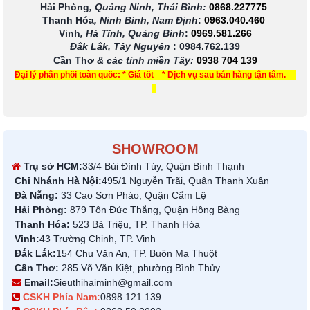
Hải Phòng
, Quảng Ninh, Thái Bình:
0868.227775
Thanh Hóa
, Ninh Bình, Nam Định
:
0963.040.460
Vinh
, Hà Tĩnh, Quảng Bình
:
0969.581.266
Đắk Lắk, Tây Nguyên
:
0984.762.139
Cần Thơ
& các tỉnh miền Tây
:
0938 704 139
Đại lý phân phối toàn quốc: * Giá tốt * Dịch vụ sau bán hàng tận tâm.
SHOWROOM
Trụ sở HCM:
33/4 Bùi Đình Túy, Quận Bình Thạnh
Chi Nhánh Hà Nội:
495/1 Nguyễn Trãi, Quận Thanh Xuân
Đà Nẵng:
33 Cao Sơn Pháo, Quận Cẩm Lệ
Hải Phòng:
879 Tôn Đức Thắng, Quận Hồng Bàng
Thanh Hóa:
523 Bà Triệu, TP. Thanh Hóa
Vinh:
43 Trường Chinh, TP. Vinh
Đắk Lắk:
154 Chu Văn An, TP. Buôn Ma Thuột
Cần Thơ:
285 Võ Văn Kiệt, phường Bình Thủy
Email:
Sieuthihaiminh@gmail.com
CSKH Phía Nam:
0898 121 139