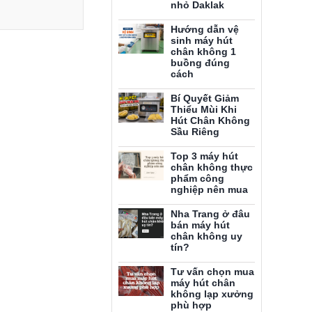
nhỏ Daklak
Hướng dẫn vệ
sinh máy hút
chân không 1
buồng đúng
cách
Bí Quyết Giảm
Thiểu Mùi Khi
Hút Chân Không
Sầu Riêng
Top 3 máy hút
chân không thực
phẩm công
nghiệp nên mua
Nha Trang ở đâu
bán máy hút
chân không uy
tín?
Tư vấn chọn mua
máy hút chân
không lạp xưởng
phù hợp