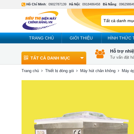
Hồ Chí Minh
:
0902787139
Hà Nội
:
0918486458
Đà Nẵng
:
09629864
TRANG CHỦ
GIỚI THIỆU
HÌNH THỨC 
Hỗ trợ nhiệ
Tư vấn đặt h
TẤT CẢ DANH MỤC
Trang chủ
Thiết bị đóng gói
Máy hút chân không
Máy é