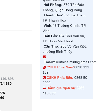
Hải Phòng:
879 Tôn Đức
Thắng, Quận Hồng Bàng
Thanh Hóa:
523 Bà Triệu,
TP. Thanh Hóa
Vinh:
43 Trường Chinh, TP.
Vinh
Đắk Lắk:
154 Chu Văn An,
TP. Buôn Ma Thuột
Cần Thơ:
285 Võ Văn Kiệt,
phường Bình Thủy
Email:
Sieuthihaiminh@gmail.com
CSKH Phía Nam:
0898 121
139
CSKH Phía Bắc:
0868 50
 196 898
2002
714 680
Đánh giá dịch vụ:
0965
775
415 898
460