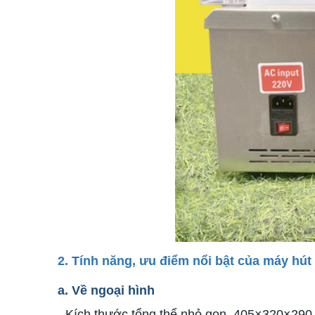
2. Tính năng, ưu điểm nổi bật của máy h
a. Về ngoại hình
- Kích thước tổng thể nhỏ gọn, 405×320×290 