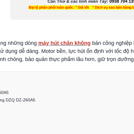
Cần Thơ
& các tỉnh miền Tây
:
0938 704 13
Đại lý phân phối toàn quốc: * Giá tốt * Dịch vụ sau bán hàng 
ong những dòng
máy hút chân không
bán công nghiệp l
sử dụng dễ dàng. Motor bền, lực hút ổn định với tốc độ h
h chóng, bảo quản thực phẩm lâu hơn, giữ trọn dưỡng
260A5
không DZQ DZ-260A5