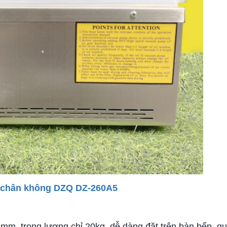
út chân không DZQ DZ-260A5
mm, trọng lượng chỉ 20kg, dễ dàng đặt trên bàn bếp, qu