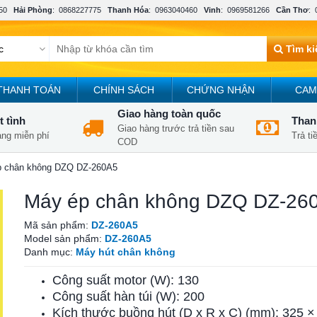
50
Hải Phòng
:
0868227775
Thanh Hóa
:
0963040460
Vinh
:
0969581266
Cần Thơ
:
Tìm k
THANH TOÁN
CHÍNH SÁCH
CHỨNG NHẬN
CAM
Giao hàng toàn quốc
t tình
Thanh
Giao hàng trước trả tiền sau
àng miễn phí
Trả t
COD
p chân không DZQ DZ-260A5
Máy ép chân không DZQ DZ-26
Mã sản phẩm:
DZ-260A5
Model sản phẩm:
DZ-260A5
Danh mục:
Máy hút chân không
Công suất motor (W): 130
Công suất hàn túi (W): 200
Kích thước buồng hút (D x R x C) (mm): 325 ×