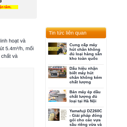
9
tận tâm.
Tin tức liên quan
inh hoạt và
Cung cấp máy
út 5.4m³/h, mối
hút chân không
đủ loại hàng sẵn
 chất và
kho toàn quốc
Dấu hiệu nhận
biết máy hút
chân không kém
chất lượng
Bán máy ép dầu
chất lượng đủ
loại tại Hà Nội
Yamafuji DZ260C
- Giải pháp đóng
gói cho các vựa
sầu riêng vừa và