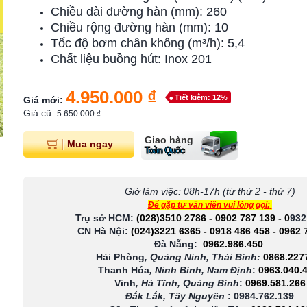
Chiều dài đường hàn (mm): 260
Chiều rộng đường hàn (mm): 10
Tốc độ bơm chân không (m³/h): 5,4
Chất liệu buồng hút: Inox 201
4.950.000 ₫
Tiết kiệm: 12%
Giá mới:
Giá cũ:
5.650.000 ₫
Giao hàng
Mua ngay
Toàn Quốc
Giờ làm việc: 08h-17h (từ thứ 2 - thứ 7)
Để gặp tư vấn viên vui lòng gọi:
Trụ sở HCM:
(028)3510 2786
-
0902 787 139
-
0
932
CN Hà Nội:
(024)3221 6365
-
0918 486 458
-
0962 
Đà Nẵng:
0962.986.450
Hải Phòng
, Quảng Ninh, Thái Bình:
0868.227
Thanh Hóa
, Ninh Bình, Nam Định
:
0963.040.
Vinh
, Hà Tĩnh, Quảng Bình
:
0969.581.266
Đắk Lắk, Tây Nguyên
:
0984.762.139