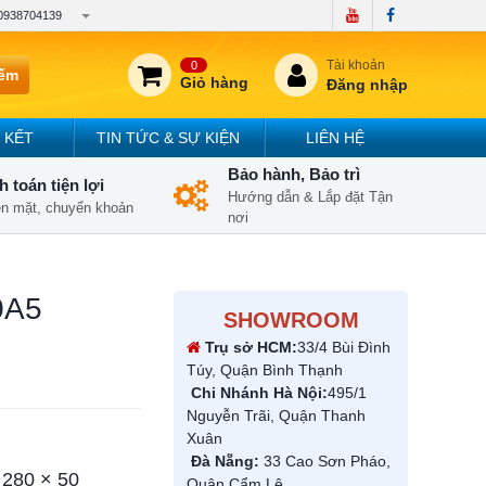
0938704139
Tài khoản
0
iếm
Giỏ hàng
Đăng nhập
 KẾT
TIN TỨC & SỰ KIỆN
LIÊN HỆ
Bảo hành, Bảo trì
 toán tiện lợi
Hướng dẫn & Lắp đặt Tận
iền mặt, chuyển khoản
nơi
0A5
SHOWROOM
Trụ sở HCM:
33/4 Bùi Đình
Túy, Quận Bình Thạnh
Chi Nhánh Hà Nội:
495/1
Nguyễn Trãi, Quận Thanh
Xuân
Đà Nẵng:
33 Cao Sơn Pháo,
 280 × 50
Quận Cẩm Lệ