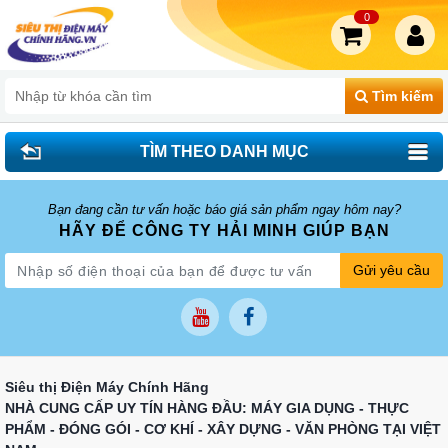
0
Tìm kiếm
TÌM THEO DANH MỤC
Bạn đang cần tư vấn hoặc báo giá sản phẩm ngay hôm nay?
HÃY ĐỂ CÔNG TY HẢI MINH GIÚP BẠN
Gửi yêu cầu
Siêu thị Điện Máy Chính Hãng
NHÀ CUNG CẤP UY TÍN HÀNG ĐẦU: MÁY GIA DỤNG - THỰC
PHẨM - ĐÓNG GÓI - CƠ KHÍ - XÂY DỰNG - VĂN PHÒNG TẠI VIỆT