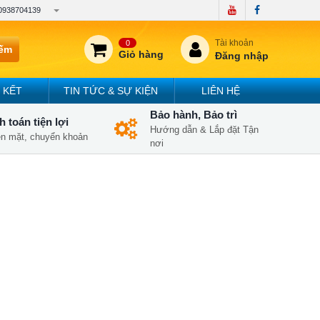
0938704139
Tài khoản
0
iếm
Giỏ hàng
Đăng nhập
 KẾT
TIN TỨC & SỰ KIỆN
LIÊN HỆ
Bảo hành, Bảo trì
 toán tiện lợi
Hướng dẫn & Lắp đặt Tận
iền mặt, chuyển khoản
nơi