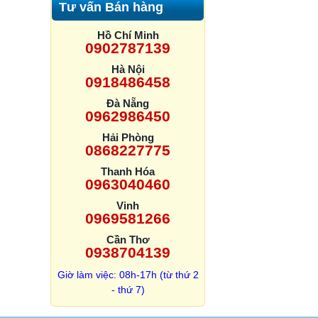
Tư vấn Bán hàng
Hồ Chí Minh
0902787139
Hà Nội
0918486458
Đà Nẵng
0962986450
Hải Phòng
0868227775
Thanh Hóa
0963040460
Vinh
0969581266
Cần Thơ
0938704139
Giờ làm việc: 08h-17h (từ thứ 2
- thứ 7)