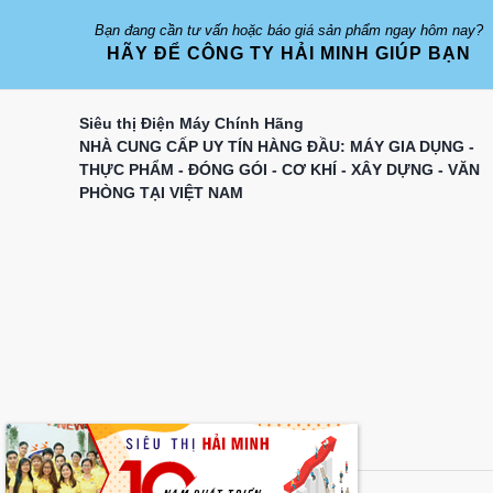
Bạn đang cần tư vấn hoặc báo giá sản phẩm ngay hôm nay?
HÃY ĐỂ CÔNG TY HẢI MINH GIÚP BẠN
Siêu thị Điện Máy Chính Hãng
NHÀ CUNG CẤP UY TÍN HÀNG ĐẦU: MÁY GIA DỤNG -
THỰC PHẨM - ĐÓNG GÓI - CƠ KHÍ - XÂY DỰNG - VĂN
PHÒNG TẠI VIỆT NAM