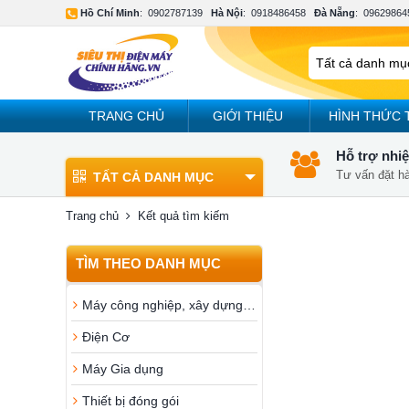
Hồ Chí Minh
:
0902787139
Hà Nội
:
0918486458
Đà Nẵng
:
09629864
TRANG CHỦ
GIỚI THIỆU
HÌNH THỨC 
Hỗ trợ nhiệ
Tư vấn đặt h
TẤT CẢ DANH MỤC
Trang chủ
Kết quả tìm kiếm
TÌM THEO DANH MỤC
Máy công nghiệp, xây dựng, dân dụng
Điện Cơ
Máy Gia dụng
Thiết bị đóng gói