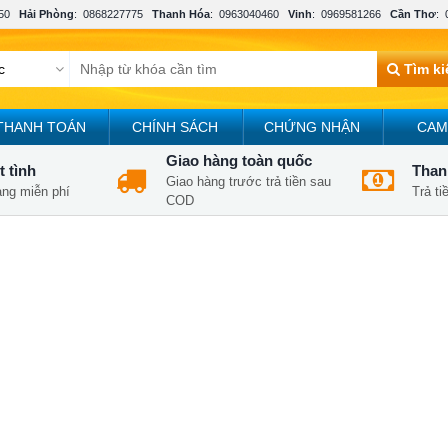
50
Hải Phòng
:
0868227775
Thanh Hóa
:
0963040460
Vinh
:
0969581266
Cần Thơ
:
Tìm k
THANH TOÁN
CHÍNH SÁCH
CHỨNG NHẬN
CAM
Giao hàng toàn quốc
t tình
Thanh
Giao hàng trước trả tiền sau
àng miễn phí
Trả t
COD