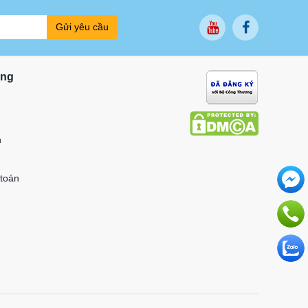
Gửi yêu cầu
ung
n
 toán