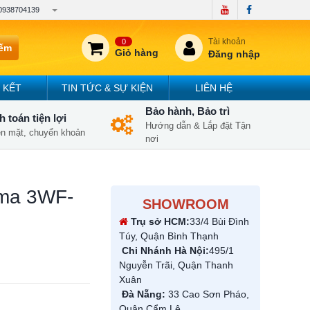
0938704139
Tài khoản
0
iếm
Giỏ hàng
Đăng nhập
 KẾT
TIN TỨC & SỰ KIỆN
LIÊN HỆ
Bảo hành, Bảo trì
 toán tiện lợi
Hướng dẫn & Lắp đặt Tận
iền mặt, chuyển khoản
nơi
ima 3WF-
SHOWROOM
Trụ sở HCM:
33/4 Bùi Đình
Túy, Quận Bình Thạnh
Chi Nhánh Hà Nội:
495/1
Nguyễn Trãi, Quận Thanh
Xuân
Đà Nẵng:
33 Cao Sơn Pháo,
Quận Cẩm Lệ