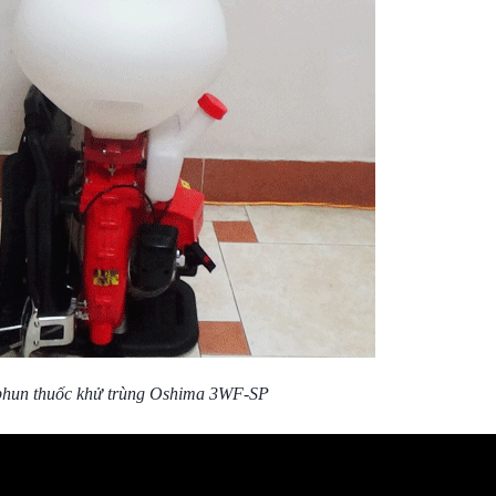
phun thuốc khử trùng
Oshima 3WF-SP