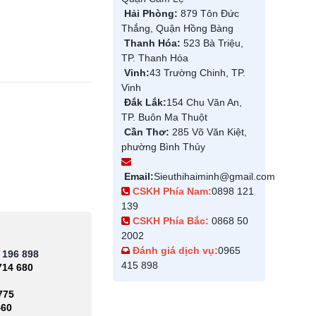
Hải Phòng:
879 Tôn Đức
Thắng, Quận Hồng Bàng
Thanh Hóa:
523 Bà Triệu,
TP. Thanh Hóa
Vinh:
43 Trường Chinh, TP.
Vinh
Đắk Lắk:
154 Chu Văn An,
TP. Buôn Ma Thuột
Cần Thơ:
285 Võ Văn Kiệt,
phường Bình Thủy
Email:
Sieuthihaiminh@gmail.com
CSKH Phía Nam:
0898 121
139
CSKH Phía Bắc:
0868 50
2002
Đánh giá dịch vụ:
0965
 196 898
415 898
714 680
775
460