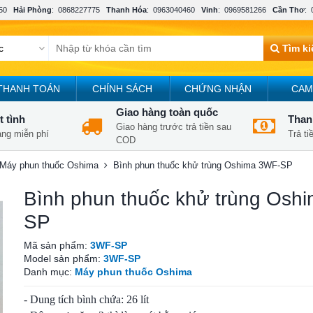
50
Hải Phòng
:
0868227775
Thanh Hóa
:
0963040460
Vinh
:
0969581266
Cần Thơ
:
Tìm k
THANH TOÁN
CHÍNH SÁCH
CHỨNG NHẬN
CAM
Giao hàng toàn quốc
t tình
Thanh
Giao hàng trước trả tiền sau
àng miễn phí
Trả t
COD
Máy phun thuốc Oshima
Bình phun thuốc khử trùng Oshima 3WF-SP
Bình phun thuốc khử trùng Osh
SP
Mã sản phẩm:
3WF-SP
Model sản phẩm:
3WF-SP
Danh mục:
Máy phun thuốc Oshima
- Dung tích bình chứa: 26 lít