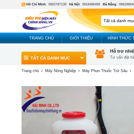
Hồ Chí Minh
:
0902787139
Hà Nội
:
0918486458
Đà Nẵng
:
09629864
TRANG CHỦ
GIỚI THIỆU
HÌNH THỨC 
Hỗ trợ nhiệ
Tư vấn đặt h
TẤT CẢ DANH MỤC
Trang chủ
Máy Nông Nghiệp
Máy Phun Thuốc Trừ Sâu