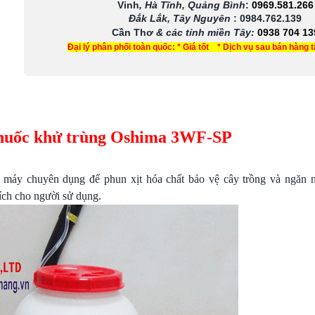
Vinh
, Hà Tĩnh, Quảng Bình
:
0969.581.266
Đắk Lắk, Tây Nguyên
:
0984.762.139
Cần Thơ
& các tỉnh miền Tây
:
0938 704 13
Đại lý phân phối toàn quốc: * Giá tốt * Dịch vụ sau bán hàng 
thuốc khử trùng Oshima 3WF-SP
 máy chuyên dụng để phun xịt hóa chất bảo vệ cây trồng và ngăn n
 ích cho người sử dụng.