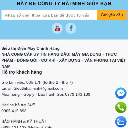
HÃY ĐỂ CÔNG TY HẢI MINH GIÚP BẠN
Gửi yêu cầu
Siêu thị Điện Máy Chính Hãng
NHÀ CUNG CẤP UY TÍN HÀNG ĐẦU: MÁY GIA DỤNG - THỰC
PHẨM - ĐÓNG GÓI - CƠ KHÍ - XÂY DỰNG - VĂN PHÒNG TẠI VIỆT
NAM
Hỗ trợ khách hàng
Giờ làm việc: 08h-17h (từ thứ 2 - thứ 7)
Email: Sieuthihaiminh@gmail.com
Mua hàng - Góp ý - Bảo hành Gọi:
0779 143 139
Hotline hỗ trợ 24/7
0965 415 898
BẢO HÀNH & KỸ THUẬT
0898 121 139 (Hotline) Zalo