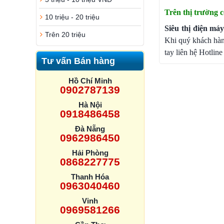
Trên thị trường c
10 triệu - 20 triệu
Siêu thị điện má
Trên 20 triệu
Khi quý khách h
tay liên hệ Hotline
Tư vấn Bán hàng
Hồ Chí Minh
0902787139
Hà Nội
0918486458
Đà Nẵng
0962986450
Hải Phòng
0868227775
Thanh Hóa
0963040460
Vinh
0969581266