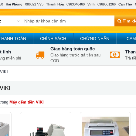
50
Hải Phòng
:
0868227775
Thanh Hóa
:
0963040460
Vinh
:
0969581266
Cần Thơ
:
Tìm k
THANH TOÁN
CHÍNH SÁCH
CHỨNG NHẬN
CAM
Giao hàng toàn quốc
t tình
Thanh
Giao hàng trước trả tiền sau
àng miễn phí
Trả t
COD
 VIKI
VIKI
trong
Máy đếm tiền VIKI