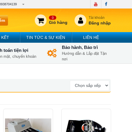
0938704139
Tài khoản
0
iếm
Giỏ hàng
Đăng nhập
 KẾT
TIN TỨC & SỰ KIỆN
LIÊN HỆ
Bảo hành, Bảo trì
 toán tiện lợi
Hướng dẫn & Lắp đặt Tận
iền mặt, chuyển khoản
nơi