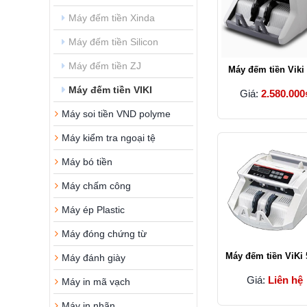
Máy đếm tiền Xinda
Máy đếm tiền Silicon
Máy đếm tiền ZJ
Máy đếm tiền Viki
Máy đếm tiền VIKI
Giá:
2.580.000
Máy soi tiền VND polyme
Máy kiểm tra ngoại tệ
Máy bó tiền
Máy chấm công
Máy ép Plastic
Máy đóng chứng từ
Máy đếm tiền ViKi 
Máy đánh giày
Giá:
Liên hệ
Máy in mã vạch
Máy in nhãn