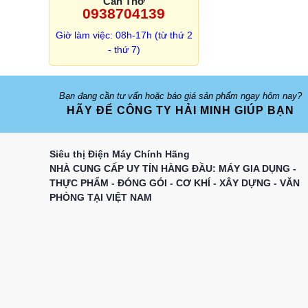
Cần Thơ
0938704139
Giờ làm việc: 08h-17h (từ thứ 2
- thứ 7)
Bạn đang cần tư vấn hoặc báo giá sản phẩm ngay hôm nay?
HÃY ĐỂ CÔNG TY HẢI MINH GIÚP BẠN
Siêu thị Điện Máy Chính Hãng
NHÀ CUNG CẤP UY TÍN HÀNG ĐẦU: MÁY GIA DỤNG -
THỰC PHẨM - ĐÓNG GÓI - CƠ KHÍ - XÂY DỰNG - VĂN
PHÒNG TẠI VIỆT NAM