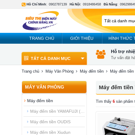
Hồ Chí Minh
:
0902787139
Hà Nội
:
0918486458
Đà Nẵng
:
09629864
TRANG CHỦ
GIỚI THIỆU
HÌNH THỨC 
Hỗ trợ nhiệ
Tư vấn đặt h
TẤT CẢ DANH MỤC
Trang chủ
Máy Văn Phòng
Máy đếm tiền
Máy đếm tiền
MÁY VĂN PHÒNG
Máy đếm tiền 
Máy đếm tiền
Tìm thấy
6
sản phẩm 
Máy đếm tiền YAMAFUJI (Japan)
Máy đếm tiền OUDIS
Máy đếm tiền Xiudun