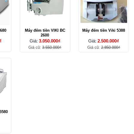
 680
Máy đếm tiền VIKI BC
Máy đếm tiền Viki 5388
2600
₫
Giá:
3.050.000₫
Giá:
2.500.000₫
Giá cũ:
3.550.000₫
Giá cũ:
2.850.000₫
5580