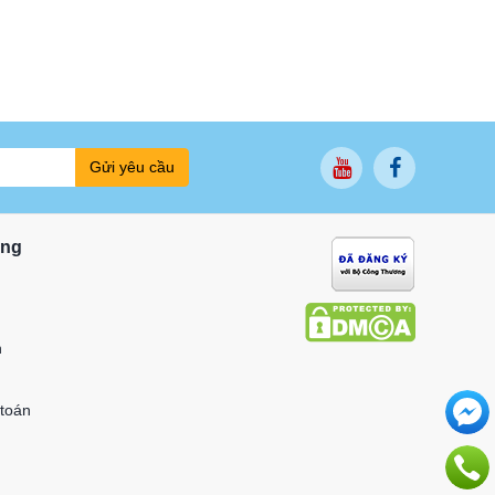
Gửi yêu cầu
ung
n
 toán