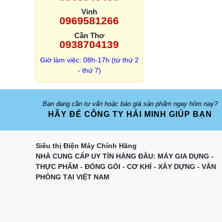
Vinh
0969581266
Cần Thơ
0938704139
Giờ làm việc: 08h-17h (từ thứ 2
- thứ 7)
Bạn đang cần tư vấn hoặc báo giá sản phẩm ngay hôm nay?
HÃY ĐỂ CÔNG TY HẢI MINH GIÚP BẠN
Siêu thị Điện Máy Chính Hãng
NHÀ CUNG CẤP UY TÍN HÀNG ĐẦU: MÁY GIA DỤNG -
THỰC PHẨM - ĐÓNG GÓI - CƠ KHÍ - XÂY DỰNG - VĂN
PHÒNG TẠI VIỆT NAM