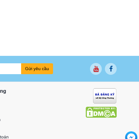
Gửi yêu cầu
ung
n
 toán