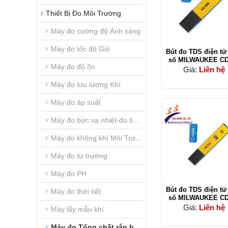
Thiết Bị Đo Môi Trường
Máy đo cường độ Ánh sáng
Máy đo tốc độ Gió
Bút đo TDS điện tử
số MILWAUKEE​​​​​​​ 
Máy đo độ ồn
Giá:
Liên hệ
Máy đo lưu lượng Khí
Máy đo áp suất
Máy đo bức xạ nhiệt-đo tia UV
Máy đo không khí Môi Trường
Máy đo từ trường
Máy đo PH
Bút đo TDS điện tử
Máy đo thời tiết
số MILWAUKEE C
Giá:
Liên hệ
Máy lấy mẫu khí
Máy đo Tổng chất rắn hòa tan