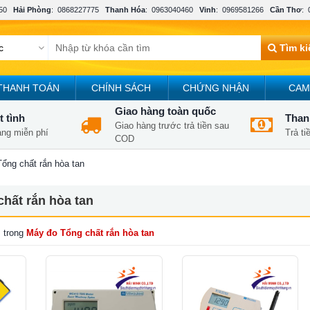
50
Hải Phòng
:
0868227775
Thanh Hóa
:
0963040460
Vinh
:
0969581266
Cần Thơ
:
Tìm k
THANH TOÁN
CHÍNH SÁCH
CHỨNG NHẬN
CAM
Giao hàng toàn quốc
t tình
Thanh
Giao hàng trước trả tiền sau
àng miễn phí
Trả t
COD
ổng chất rắn hòa tan
hất rắn hòa tan
 trong
Máy đo Tổng chất rắn hòa tan