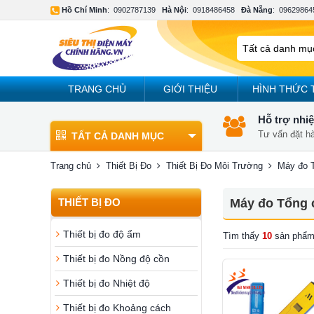
Hồ Chí Minh
:
0902787139
Hà Nội
:
0918486458
Đà Nẵng
:
09629864
TRANG CHỦ
GIỚI THIỆU
HÌNH THỨC 
Hỗ trợ nhiệ
Tư vấn đặt h
TẤT CẢ DANH MỤC
Trang chủ
Thiết Bị Đo
Thiết Bị Đo Môi Trường
Máy đo T
THIẾT BỊ ĐO
Máy đo Tổng c
Thiết bị đo độ ẩm
Tìm thấy
10
sản phẩm
Thiết bị đo Nồng độ cồn
Thiết bị đo Nhiệt độ
Thiết bị đo Khoảng cách