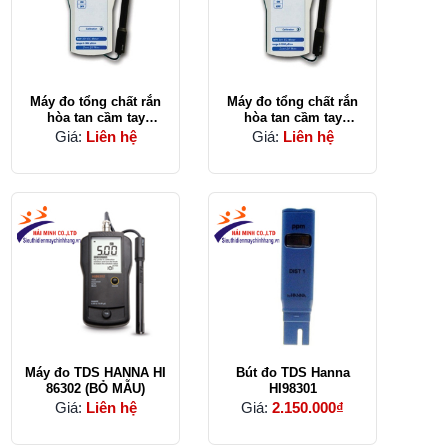
Máy đo tổng chất rắn
Máy đo tổng chất rắn
hòa tan cầm tay
hòa tan cầm tay
Milwaukee MW401
Milwaukee MW402
Giá:
Liên hệ
Giá:
Liên hệ
Máy đo TDS HANNA HI
Bút đo TDS Hanna
86302 (BỎ MẪU)
HI98301
Giá:
Liên hệ
Giá:
2.150.000₫