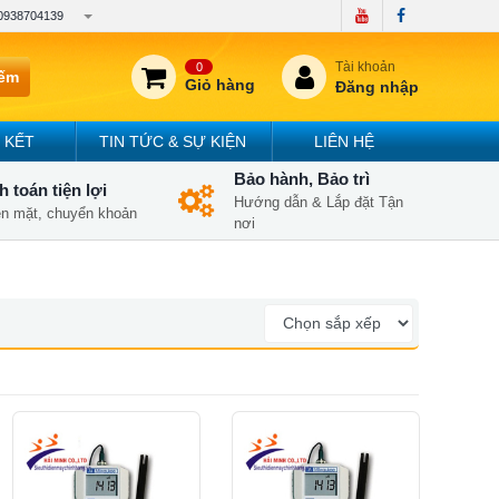
0938704139
Tài khoản
0
iếm
Giỏ hàng
Đăng nhập
 KẾT
TIN TỨC & SỰ KIỆN
LIÊN HỆ
Bảo hành, Bảo trì
 toán tiện lợi
Hướng dẫn & Lắp đặt Tận
iền mặt, chuyển khoản
nơi