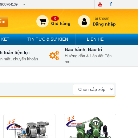
0938704139
Tài khoản
0
iếm
Giỏ hàng
Đăng nhập
 KẾT
TIN TỨC & SỰ KIỆN
LIÊN HỆ
Bảo hành, Bảo trì
 toán tiện lợi
Hướng dẫn & Lắp đặt Tận
iền mặt, chuyển khoản
nơi