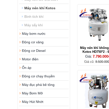
Máy nén khí Kotos
Bình tích khí
Máy sấy khí
Máy bơm nước
Động cơ xăng
Máy nén khí không
Động cơ Diesel
Kotos HD750*2 - 
Giá:
7.790.000
Motor điện
Giá cũ:
8.500.00
Ổn áp
Động cơ chạy thuyền
Máy đục phá bê tông
Máy Bơm Mỡ
Máy Hút Nhớt