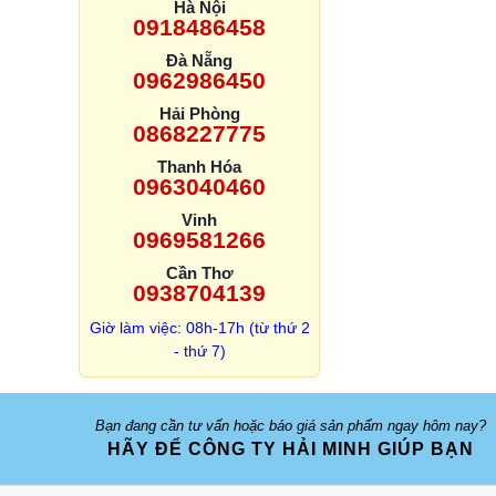
Hà Nội
0918486458
Đà Nẵng
0962986450
Hải Phòng
0868227775
Thanh Hóa
0963040460
Vinh
0969581266
Cần Thơ
0938704139
Giờ làm việc: 08h-17h (từ thứ 2
- thứ 7)
Bạn đang cần tư vấn hoặc báo giá sản phẩm ngay hôm nay?
HÃY ĐỂ CÔNG TY HẢI MINH GIÚP BẠN