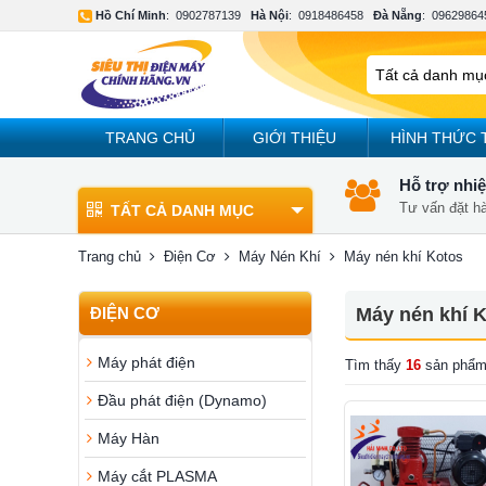
Hồ Chí Minh
:
0902787139
Hà Nội
:
0918486458
Đà Nẵng
:
09629864
TRANG CHỦ
GIỚI THIỆU
HÌNH THỨC 
Hỗ trợ nhiệ
Tư vấn đặt h
TẤT CẢ DANH MỤC
Trang chủ
Điện Cơ
Máy Nén Khí
Máy nén khí Kotos
ĐIỆN CƠ
Máy nén khí 
Máy phát điện
Tìm thấy
16
sản phẩm
Đầu phát điện (Dynamo)
Máy Hàn
Máy cắt PLASMA