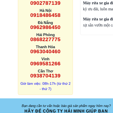
0902787139
Máy rửa xe
gia đ
kỳ ưu đãi, luôn m
Hà Nội
0918486458
Máy rửa xe gia đ
Đà Nẵng
xịt sân vườn một c
0962986450
Hải Phòng
0868227775
Thanh Hóa
0963040460
Vinh
0969581266
Cần Thơ
0938704139
Giờ làm việc: 08h-17h (từ thứ 2
- thứ 7)
Bạn đang cần tư vấn hoặc báo giá sản phẩm ngay hôm nay?
HÃY ĐỂ CÔNG TY HẢI MINH GIÚP BẠN