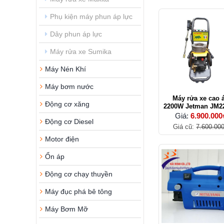
Phụ kiện máy phun áp lực
Dây phun áp lực
Máy rửa xe Sumika
Máy Nén Khí
Máy bơm nước
Máy rửa xe cao 
Động cơ xăng
2200W Jetman JM2
Giá:
6.900.000
Động cơ Diesel
Giá cũ:
7.600.00
Motor điện
Ổn áp
Động cơ chạy thuyền
Máy đục phá bê tông
Máy Bơm Mỡ