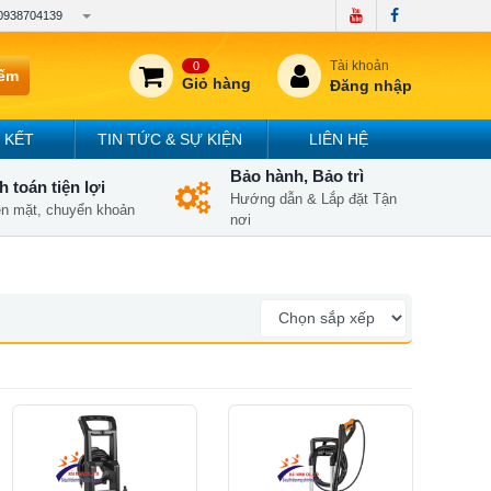
0938704139
Tài khoản
0
iếm
Giỏ hàng
Đăng nhập
 KẾT
TIN TỨC & SỰ KIỆN
LIÊN HỆ
Bảo hành, Bảo trì
 toán tiện lợi
Hướng dẫn & Lắp đặt Tận
iền mặt, chuyển khoản
nơi