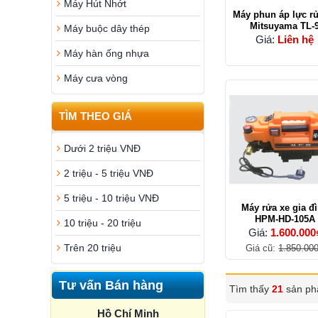
Máy Hút Nhớt
Máy phun áp lực r
Mitsuyama TL-
Máy buộc dây thép
Giá:
Liên hệ
Máy hàn ống nhựa
Máy cưa vòng
TÌM THEO GIÁ
Dưới 2 triệu VNĐ
2 triệu - 5 triệu VNĐ
5 triệu - 10 triệu VNĐ
Máy rửa xe gia đ
HPM-HD-105A
10 triệu - 20 triệu
Giá:
1.600.000
Trên 20 triệu
Giá cũ:
1.850.00
Tư vấn Bán hàng
Tìm thấy
21
sản ph
Hồ Chí Minh