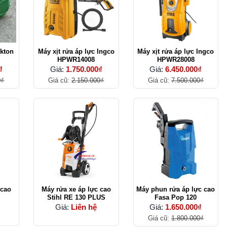
ekton
Máy xịt rửa áp lực Ingco
Máy xịt rửa áp lực Ingco
HPWR14008
HPWR28008
₫
Giá:
1.750.000₫
Giá:
6.450.000₫
0₫
Giá cũ:
2.150.000₫
Giá cũ:
7.500.000₫
 cao
Máy rửa xe áp lực cao
Máy phun rửa áp lực cao
Stihl RE 130 PLUS
Fasa Pop 120
Giá:
Liên hệ
Giá:
1.650.000₫
Giá cũ:
1.800.000₫