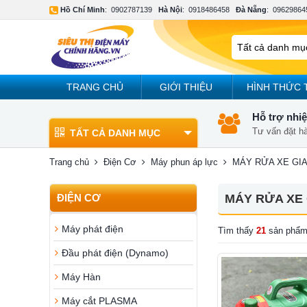
Hồ Chí Minh
:
0902787139
Hà Nội
:
0918486458
Đà Nẵng
:
09629864
TRANG CHỦ
GIỚI THIỆU
HÌNH THỨC 
Hỗ trợ nhiệ
Tư vấn đặt h
TẤT CẢ DANH MỤC
Trang chủ
Điện Cơ
Máy phun áp lực
MÁY RỬA XE GIA
ĐIỆN CƠ
MÁY RỬA XE 
Máy phát điện
Tìm thấy
21
sản phẩm
Đầu phát điện (Dynamo)
Máy Hàn
Máy cắt PLASMA