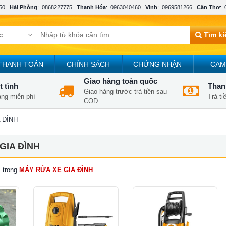
50
Hải Phòng
:
0868227775
Thanh Hóa
:
0963040460
Vinh
:
0969581266
Cần Thơ
:
Tìm k
THANH TOÁN
CHÍNH SÁCH
CHỨNG NHẬN
CAM
Giao hàng toàn quốc
t tình
Thanh
Giao hàng trước trả tiền sau
àng miễn phí
Trả t
COD
 ĐÌNH
GIA ĐÌNH
 trong
MÁY RỬA XE GIA ĐÌNH