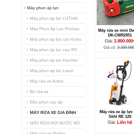
Máy phun áp lực
Máy phun áp lực LUTIAN
Máy Phun Áp Lực Promac
Máy rửa xe mini D
DK-CWR2951
Máy phun áp lực cao Koisu
Giá:
2.800.000
Giá cũ:
3.200.00
Máy phun áp lực cao IPC (Ý)
Máy phun áp lực Karcher
Máy phun áp lực Lavor
Máy rửa xe Kotos
Bộ rửa xe
Đầu phun cao áp
Máy rửa xe áp lực
MÁY RỬA XE GIA ĐÌNH
Stihl RE 120
Giá:
Liên hệ
MÁY RỬA HƠI NƯỚC NÓNG
Máy rửa xe Makita