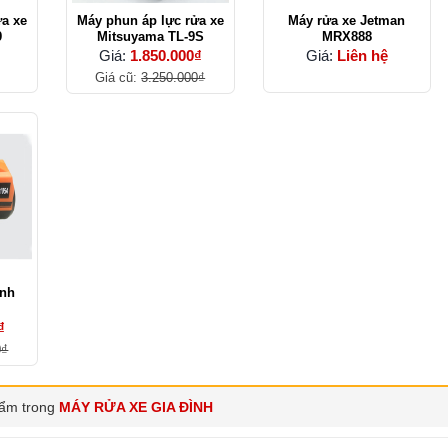
ửa xe
Máy phun áp lực rửa xe
Máy rửa xe Jetman
9
Mitsuyama TL-9S
MRX888
Giá:
1.850.000₫
Giá:
Liên hệ
Giá cũ:
3.250.000₫
ình
₫
0₫
ẩm trong
MÁY RỬA XE GIA ĐÌNH