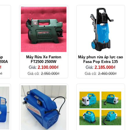
áp
Máy Rửa Xe Fanton
Máy phun rửa áp lực cao
200A
FT2500 2500W
Fasa Pop Extra 135
₫
Giá:
2.100.000₫
Giá:
2.185.000₫
0₫
Giá cũ:
2.950.000₫
Giá cũ:
2.460.000₫