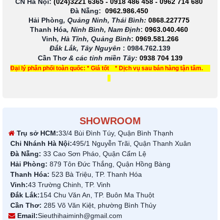
CN Hà Nội:
(024)3221 6365
-
0918 486 458
-
0962 714 680
Đà Nẵng:
0962.986.450
Hải Phòng
, Quảng Ninh, Thái Bình:
0868.227775
Thanh Hóa
, Ninh Bình, Nam Định
:
0963.040.460
Vinh
, Hà Tĩnh, Quảng Bình
:
0969.581.266
Đắk Lắk, Tây Nguyên
:
0984.762.139
Cần Thơ
& các tỉnh miền Tây
:
0938 704 139
Đại lý phân phối toàn quốc: * Giá tốt * Dịch vụ sau bán hàng tận tâm.
SHOWROOM
Trụ sở HCM:
33/4 Bùi Đình Túy, Quận Bình Thạnh
Chi Nhánh Hà Nội:
495/1 Nguyễn Trãi, Quận Thanh Xuân
Đà Nẵng:
33 Cao Sơn Pháo, Quận Cẩm Lệ
Hải Phòng:
879 Tôn Đức Thắng, Quận Hồng Bàng
Thanh Hóa:
523 Bà Triệu, TP. Thanh Hóa
Vinh:
43 Trường Chinh, TP. Vinh
Đắk Lắk:
154 Chu Văn An, TP. Buôn Ma Thuột
Cần Thơ:
285 Võ Văn Kiệt, phường Bình Thủy
Email:
Sieuthihaiminh@gmail.com