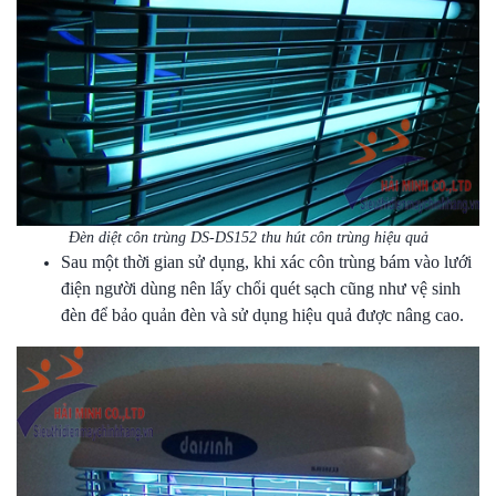
Đèn diệt côn trùng DS-DS152 thu hút côn trùng hiệu quả
Sau một thời gian sử dụng, khi xác côn trùng bám vào lưới
điện người dùng nên lấy chổi quét sạch cũng như vệ sinh
đèn để bảo quản đèn và sử dụng hiệu quả được nâng cao.