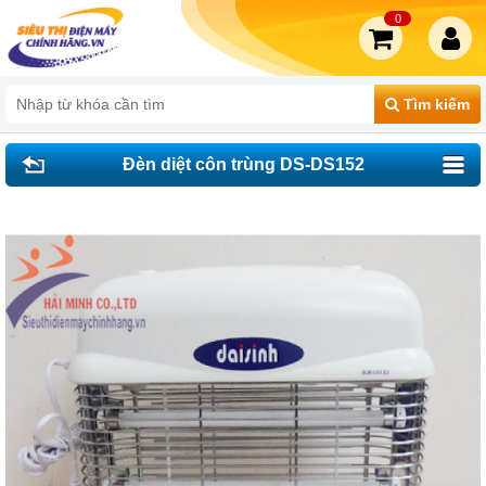
0
Tìm kiếm
Đèn diệt côn trùng DS-DS152