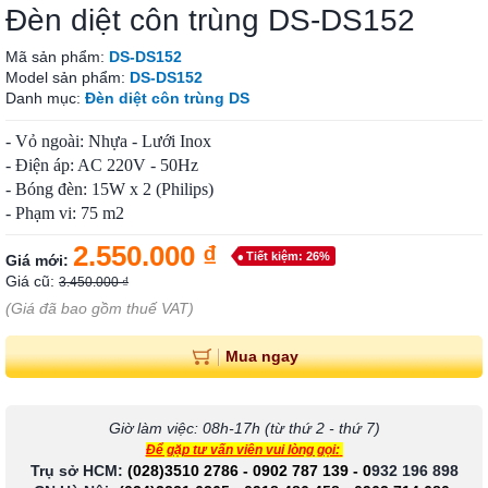
Đèn diệt côn trùng DS-DS152
Mã sản phẩm:
DS-DS152
Model sản phẩm:
DS-DS152
Danh mục:
Đèn diệt côn trùng DS
- Vỏ ngoài: Nhựa - Lưới Inox
- Điện áp: AC 220V - 50Hz
- Bóng đèn: 15W x 2 (Philips)
- Phạm vi: 75 m2
2.550.000 ₫
Tiết kiệm: 26%
Giá mới:
Giá cũ:
3.450.000 ₫
(Giá đã bao gồm thuế VAT)
Mua ngay
Giờ làm việc: 08h-17h (từ thứ 2 - thứ 7)
Để gặp tư vấn viên vui lòng gọi:
Trụ sở HCM:
(028)3510 2786
-
0902 787 139
-
0
932 196 898