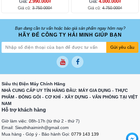
Giá:
2.990.000₫
Giá:
4.000.000₫
Giá cũ:
3.750.000₫
Giá cũ:
4.750.000₫
Bạn đang cần tư vấn hoặc báo giá sản phẩm ngay hôm nay?
HÃY ĐỂ CÔNG TY HẢI MINH GIÚP BẠN
Gửi yêu cầu
Siêu thị Điện Máy Chính Hãng
NHÀ CUNG CẤP UY TÍN HÀNG ĐẦU: MÁY GIA DỤNG - THỰC
PHẨM - ĐÓNG GÓI - CƠ KHÍ - XÂY DỰNG - VĂN PHÒNG TẠI VIỆT
NAM
Hỗ trợ khách hàng
Giờ làm việc: 08h-17h (từ thứ 2 - thứ 7)
Email: Sieuthihaiminh@gmail.com
Mua hàng - Góp ý - Bảo hành Gọi:
0779 143 139