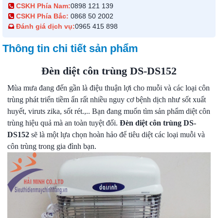
CSKH Phía Nam:
0898 121 139
CSKH Phía Bắc:
0868 50 2002
Đánh giá dịch vụ:
0965 415 898
Thông tin chi tiết sản phẩm
Đèn diệt côn trùng DS-DS152
Mùa mưa đang đến gần là điệu thuận lợi cho muỗi và các loại côn
trùng phát triển tiềm ẩn rất nhiều nguy cơ bệnh dịch như sốt xuất
huyết, viruts zika, sốt rét.,.. Bạn đang muốn tìm sản phẩm diệt côn
trùng hiệu quả mà an toàn tuyệt đối.
Đèn diệt côn trùng DS-
DS152
sẽ là một lựa chọn hoàn hảo để tiêu diệt các loại muỗi và
côn trùng trong gia đình bạn.