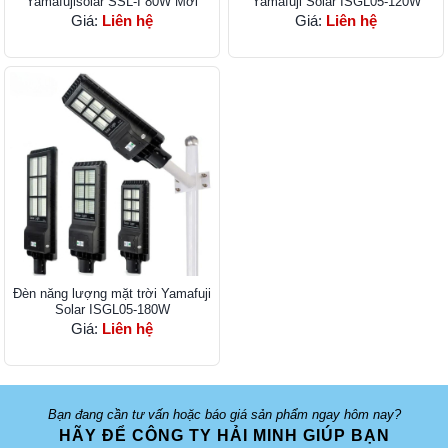
Yamafujisolar SSL-I 80W Mới
Yamafuji Solar ISGL05-120W
Giá:
Liên hệ
Giá:
Liên hệ
Đèn năng lượng mặt trời Yamafuji
Solar ISGL05-180W
Giá:
Liên hệ
Bạn đang cần tư vấn hoặc báo giá sản phẩm ngay hôm nay?
HÃY ĐỂ CÔNG TY HẢI MINH GIÚP BẠN