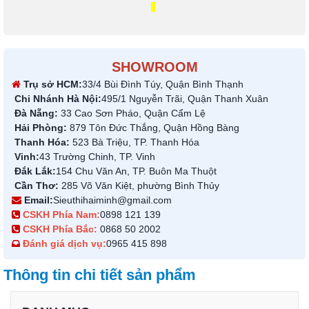
SHOWROOM
Trụ sở HCM:
33/4 Bùi Đình Túy, Quận Bình Thạnh
Chi Nhánh Hà Nội:
495/1 Nguyễn Trãi, Quận Thanh Xuân
Đà Nẵng:
33 Cao Sơn Pháo, Quận Cẩm Lệ
Hải Phòng:
879 Tôn Đức Thắng, Quận Hồng Bàng
Thanh Hóa:
523 Bà Triệu, TP. Thanh Hóa
Vinh:
43 Trường Chinh, TP. Vinh
Đắk Lắk:
154 Chu Văn An, TP. Buôn Ma Thuột
Cần Thơ:
285 Võ Văn Kiệt, phường Bình Thủy
Email:
Sieuthihaiminh@gmail.com
CSKH Phía Nam:
0898 121 139
CSKH Phía Bắc:
0868 50 2002
Đánh giá dịch vụ:
0965 415 898
Thông tin chi tiết sản phẩm