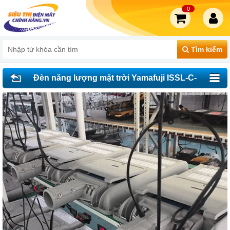
0
Tìm kiếm
Đèn năng lượng mặt trời Yamafuji ISSL-C-
100W