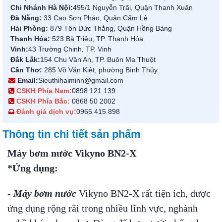
Chi Nhánh Hà Nội:
495/1 Nguyễn Trãi, Quận Thanh Xuân
Đà Nẵng:
33 Cao Sơn Pháo, Quận Cẩm Lệ
Hải Phòng:
879 Tôn Đức Thắng, Quận Hồng Bàng
Thanh Hóa:
523 Bà Triệu, TP. Thanh Hóa
Vinh:
43 Trường Chinh, TP. Vinh
Đắk Lắk:
154 Chu Văn An, TP. Buôn Ma Thuột
Cần Thơ:
285 Võ Văn Kiệt, phường Bình Thủy
Email:
Sieuthihaiminh@gmail.com
CSKH Phía Nam:
0898 121 139
CSKH Phía Bắc:
0868 50 2002
Đánh giá dịch vụ:
0965 415 898
Thông tin chi tiết sản phẩm
Máy bơm nước Vikyno BN2-X
*Ứng dụng:
-
Máy bơm nước
Vikyno BN2-X rất tiện ích, được
ứng dụng rộng rãi trong nhiều lĩnh vực, nghành