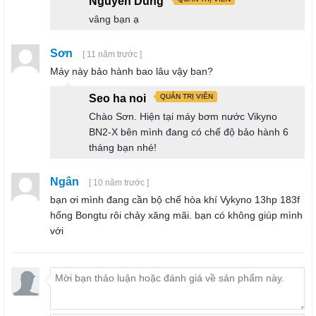
Nguyễn Dũng
vâng bạn ạ
Sơn
[ 11 năm trước ]
Máy này bảo hành bao lâu vậy ban?
Seo ha noi
QUẢN TRỊ VIÊN
Chào Sơn. Hiện tại máy bơm nước Vikyno
BN2-X bên mình đang có chế độ bảo hành 6
tháng bạn nhé!
Ngân
[ 10 năm trước ]
bạn ơi mình đang cần bộ chế hòa khí Vykyno 13hp 183f
hổng Bongtu rôi chảy xăng mãi. bạn có không giúp mình
với