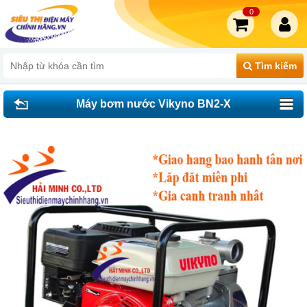
0
Tìm kiếm
Máy bơm nước Vikyno BN2-X