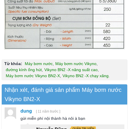
Từ khóa:
Máy bơm nước
,
Máy bơm nước Vikyno
,
đường kính ống hút
,
Vikyno BN2 -X năng suất cao
,
Máy bơm nước Vikyno BN2-X
,
Vikyno BN2 -X chạy xăng.
Nhận xét, đánh giá sản phẩm Máy bơm nước
Vikyno BN2-X
dung
[ 11 năm trước ]
gửi miễn phí nội thành hà nôi à bạn
QUẢN TRỊ VIÊN