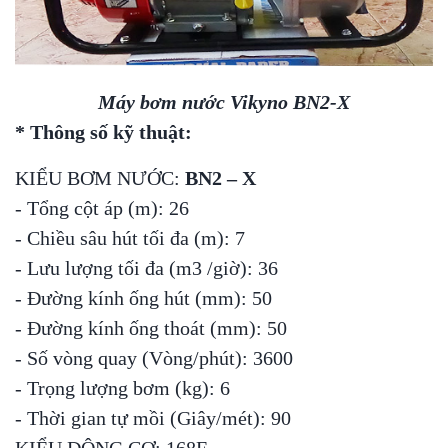
Máy bơm nước Vikyno BN2-X
* Thông số kỹ thuật:
KIỂU BƠM NƯỚC:
BN2 – X
- Tổng cột áp (m): 26
- Chiều sâu hút tối đa (m): 7
- Lưu lượng tối đa (m3 /giờ): 36
- Đường kính ống hút (mm): 50
- Đường kính ống thoát (mm): 50
- Số vòng quay (Vòng/phút): 3600
- Trọng lượng bơm (kg): 6
- Thời gian tự mồi (Giây/mét): 90
KIỂU ĐỘNG CƠ: 168F