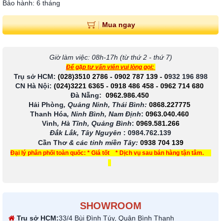
Bảo hành: 6 tháng
Mua ngay
Giờ làm việc: 08h-17h (từ thứ 2 - thứ 7)
Để gặp tư vấn viên vui lòng gọi:
Trụ sở HCM:
(028)3510 2786
-
0902 787 139
-
0
932 196 898
CN Hà Nội:
(024)3221 6365
-
0918 486 458
-
0962 714 680
Đà Nẵng:
0962.986.450
Hải Phòng
, Quảng Ninh, Thái Bình:
0868.227775
Thanh Hóa
, Ninh Bình, Nam Định
:
0963.040.460
Vinh
, Hà Tĩnh, Quảng Bình
:
0969.581.266
Đắk Lắk, Tây Nguyên
:
0984.762.139
Cần Thơ
& các tỉnh miền Tây
:
0938 704 139
Đại lý phân phối toàn quốc: * Giá tốt * Dịch vụ sau bán hàng tận tâm.
SHOWROOM
Trụ sở HCM:
33/4 Bùi Đình Túy, Quận Bình Thạnh