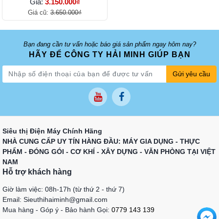
Giá:
3.150.000₫
Giá cũ:
3.650.000₫
Bạn đang cần tư vấn hoặc báo giá sản phẩm ngay hôm nay?
HÃY ĐỂ CÔNG TY HẢI MINH GIÚP BẠN
Gửi yêu cầu
Siêu thị Điện Máy Chính Hãng
NHÀ CUNG CẤP UY TÍN HÀNG ĐẦU: MÁY GIA DỤNG - THỰC
PHẨM - ĐÓNG GÓI - CƠ KHÍ - XÂY DỰNG - VĂN PHÒNG TẠI VIỆT
NAM
Hỗ trợ khách hàng
Giờ làm việc: 08h-17h (từ thứ 2 - thứ 7)
Email: Sieuthihaiminh@gmail.com
Mua hàng - Góp ý - Bảo hành Gọi:
0779 143 139