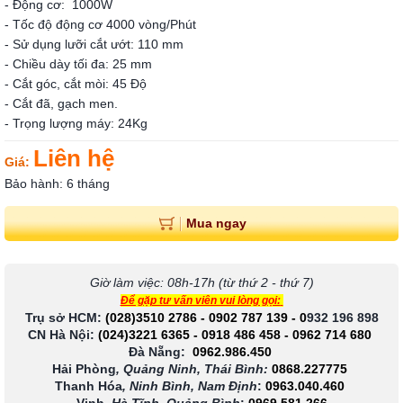
- Động cơ: 1000W
- Tốc độ động cơ 4000 vòng/Phút
- Sử dụng lưỡi cắt ướt: 110 mm
- Chiều dày tối đa: 25 mm
- Cắt góc, cắt mòi: 45 Độ
- Cắt đã, gạch men.
- Trọng lượng máy: 24Kg
Liên hệ
Giá:
Bảo hành: 6 tháng
Mua ngay
Giờ làm việc: 08h-17h (từ thứ 2 - thứ 7)
Để gặp tư vấn viên vui lòng gọi:
Trụ sở HCM:
(028)3510 2786
-
0902 787 139
-
0
932 196 898
CN Hà Nội:
(024)3221 6365
-
0918 486 458
-
0962 714 680
Đà Nẵng:
0962.986.450
Hải Phòng
, Quảng Ninh, Thái Bình:
0868.227775
Thanh Hóa
, Ninh Bình, Nam Định
:
0963.040.460