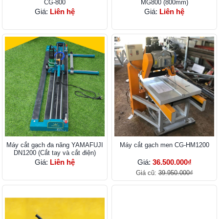
CG-800
MG800 (800mm)
Giá:
Liên hệ
Giá:
Liên hệ
Máy cắt gạch đa năng YAMAFUJI
Máy cắt gạch men CG-HM1200
DN1200 (Cắt tay và cắt điện)
Giá:
Liên hệ
Giá:
36.500.000₫
Giá cũ:
39.950.000₫