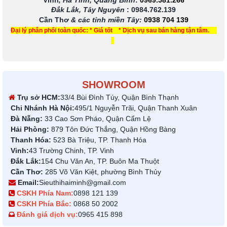
Vinh
, Hà Tĩnh, Quảng Bình
:
0969.581.266
Đắk Lắk, Tây Nguyên
:
0984.762.139
Cần Thơ
& các tỉnh miền Tây
:
0938 704 139
Đại lý phân phối toàn quốc: * Giá tốt * Dịch vụ sau bán hàng tận tâm.
SHOWROOM
Trụ sở HCM:
33/4 Bùi Đình Túy, Quận Bình Thạnh
Chi Nhánh Hà Nội:
495/1 Nguyễn Trãi, Quận Thanh Xuân
Đà Nẵng:
33 Cao Sơn Pháo, Quận Cẩm Lệ
Hải Phòng:
879 Tôn Đức Thắng, Quận Hồng Bàng
Thanh Hóa:
523 Bà Triệu, TP. Thanh Hóa
Vinh:
43 Trường Chinh, TP. Vinh
Đắk Lắk:
154 Chu Văn An, TP. Buôn Ma Thuột
Cần Thơ:
285 Võ Văn Kiệt, phường Bình Thủy
Email:
Sieuthihaiminh@gmail.com
CSKH Phía Nam:
0898 121 139
CSKH Phía Bắc:
0868 50 2002
Đánh giá dịch vụ:
0965 415 898