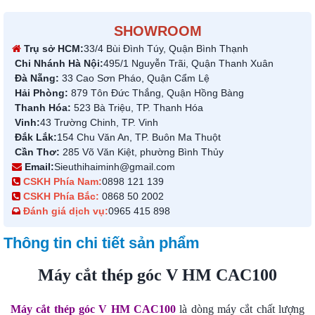
SHOWROOM
Trụ sở HCM:
33/4 Bùi Đình Túy, Quận Bình Thạnh
Chi Nhánh Hà Nội:
495/1 Nguyễn Trãi, Quận Thanh Xuân
Đà Nẵng:
33 Cao Sơn Pháo, Quận Cẩm Lệ
Hải Phòng:
879 Tôn Đức Thắng, Quận Hồng Bàng
Thanh Hóa:
523 Bà Triệu, TP. Thanh Hóa
Vinh:
43 Trường Chinh, TP. Vinh
Đắk Lắk:
154 Chu Văn An, TP. Buôn Ma Thuột
Cần Thơ:
285 Võ Văn Kiệt, phường Bình Thủy
Email:
Sieuthihaiminh@gmail.com
CSKH Phía Nam:
0898 121 139
CSKH Phía Bắc:
0868 50 2002
Đánh giá dịch vụ:
0965 415 898
Thông tin chi tiết sản phẩm
Máy cắt thép góc V HM CAC100
Máy cắt thép góc V HM CAC100
là dòng máy cắt chất lượng