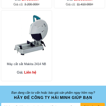
Giá cũ:
3.200.000₫
Giá cũ:
11.410.000₫
Máy cắt sắt Makita 2414 NB
Giá:
Liên hệ
Bạn đang cần tư vấn hoặc báo giá sản phẩm ngay hôm nay?
HÃY ĐỂ CÔNG TY HẢI MINH GIÚP BẠN