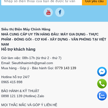
Gửi yêu cầu
Siêu thị Điện Máy Chính Hãng
NHÀ CUNG CẤP UY TÍN HÀNG ĐẦU: MÁY GIA DỤNG - THỰC
PHẨM - ĐÓNG GÓI - CƠ KHÍ - XÂY DỰNG - VĂN PHÒNG TẠI VIỆT
NAM
Hỗ trợ khách hàng
Giờ làm việc: 08h-17h (từ thứ 2 - thứ 7)
Email: Sieuthihaiminh@gmail.com
Mua hàng - Góp ý - Bảo hành Gọi:
0779 143 139
Hotline hỗ trợ 24/7
0965 415 898
BẢO HÀNH & KỸ THUẬT
0898 121 139 (Hotline) Zalo
MỌI THẮC MẮC VÀ GÓP Ý LIÊN HỆ