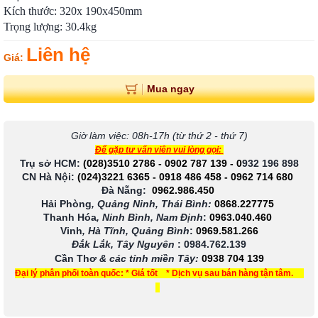
Kích thước: 320x 190x450mm
Trọng lượng: 30.4kg
Liên hệ
Giá:
Mua ngay
Giờ làm việc: 08h-17h (từ thứ 2 - thứ 7)
Để gặp tư vấn viên vui lòng gọi:
Trụ sở HCM:
(028)3510 2786
-
0902 787 139
-
0
932 196 898
CN Hà Nội:
(024)3221 6365
-
0918 486 458
-
0962 714 680
Đà Nẵng:
0962.986.450
Hải Phòng
, Quảng Ninh, Thái Bình:
0868.227775
Thanh Hóa
, Ninh Bình, Nam Định
:
0963.040.460
Vinh
, Hà Tĩnh, Quảng Bình
:
0969.581.266
Đắk Lắk, Tây Nguyên
:
0984.762.139
Cần Thơ
& các tỉnh miền Tây
:
0938 704 139
Đại lý phân phối toàn quốc: * Giá tốt * Dịch vụ sau bán hàng tận tâm.