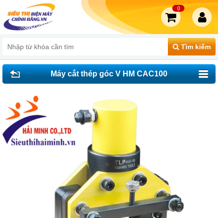
0
Tìm kiếm
Máy cắt thép góc V HM CAC100