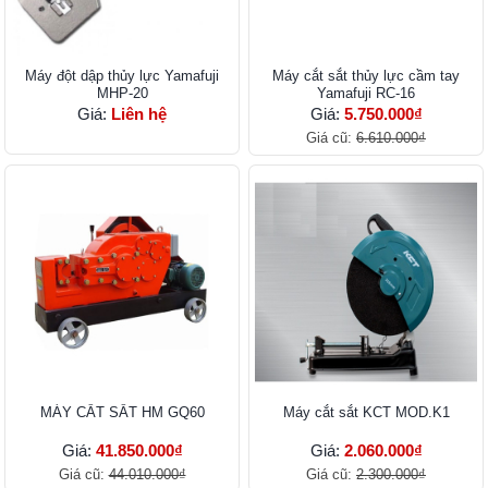
Máy đột dập thủy lực Yamafuji
Máy cắt sắt thủy lực cầm tay
MHP-20
Yamafuji RC-16
Giá:
Liên hệ
Giá:
5.750.000₫
Giá cũ:
6.610.000₫
MÁY CẮT SẮT HM GQ60
Máy cắt sắt KCT MOD.K1
Giá:
41.850.000₫
Giá:
2.060.000₫
Giá cũ:
44.010.000₫
Giá cũ:
2.300.000₫