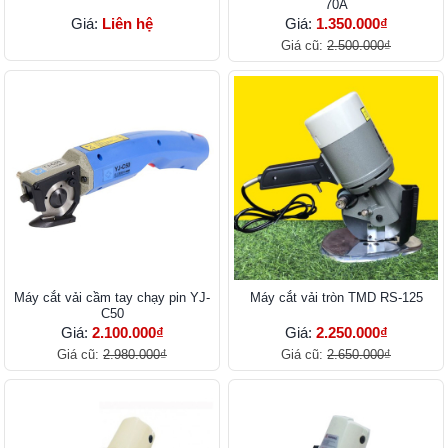
70A
Giá:
Liên hệ
Giá:
1.350.000₫
Giá cũ:
2.500.000₫
Máy cắt vải cầm tay chạy pin YJ-
Máy cắt vải tròn TMD RS-125
C50
Giá:
2.100.000₫
Giá:
2.250.000₫
Giá cũ:
2.980.000₫
Giá cũ:
2.650.000₫