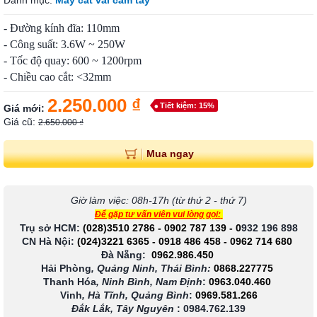
Danh mục:
Máy cắt vải cầm tay
- Đường kính đĩa: 110mm
- Công suất: 3.6W ~ 250W
- Tốc độ quay: 600 ~ 1200rpm
- Chiều cao cắt: <32mm
2.250.000 ₫
Tiết kiệm: 15%
Giá mới:
Giá cũ:
2.650.000 ₫
Mua ngay
Giờ làm việc: 08h-17h (từ thứ 2 - thứ 7)
Để gặp tư vấn viên vui lòng gọi:
Trụ sở HCM:
(028)3510 2786
-
0902 787 139
-
0
932 196 898
CN Hà Nội:
(024)3221 6365
-
0918 486 458
-
0962 714 680
Đà Nẵng:
0962.986.450
Hải Phòng
, Quảng Ninh, Thái Bình:
0868.227775
Thanh Hóa
, Ninh Bình, Nam Định
:
0963.040.460
Vinh
, Hà Tĩnh, Quảng Bình
:
0969.581.266
Đắk Lắk, Tây Nguyên
:
0984.762.139