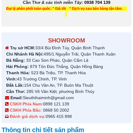
Cần Thơ
& các tỉnh miền Tây
:
0938 704 139
Đại lý phân phối toàn quốc: * Giá tốt * Dịch vụ sau bán hàng tận tâm.
SHOWROOM
Trụ sở HCM:
33/4 Bùi Đình Túy, Quận Bình Thạnh
Chi Nhánh Hà Nội:
495/1 Nguyễn Trãi, Quận Thanh Xuân
Đà Nẵng:
33 Cao Sơn Pháo, Quận Cẩm Lệ
Hải Phòng:
879 Tôn Đức Thắng, Quận Hồng Bàng
Thanh Hóa:
523 Bà Triệu, TP. Thanh Hóa
Vinh:
43 Trường Chinh, TP. Vinh
Đắk Lắk:
154 Chu Văn An, TP. Buôn Ma Thuột
Cần Thơ:
285 Võ Văn Kiệt, phường Bình Thủy
Email:
Sieuthihaiminh@gmail.com
CSKH Phía Nam:
0898 121 139
CSKH Phía Bắc:
0868 50 2002
Đánh giá dịch vụ:
0965 415 898
Thông tin chi tiết sản phẩm