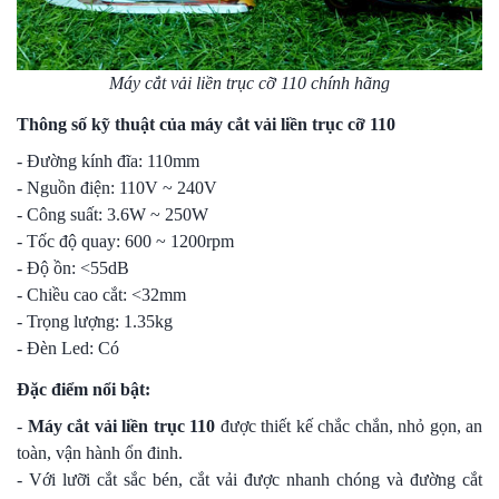
Máy cắt vải liền trục cỡ 110 chính hãng
Thông số kỹ thuật của máy cắt vải liền trục cỡ 110
- Đường kính đĩa: 110mm
- Nguồn điện: 110V ~ 240V
- Công suất: 3.6W ~ 250W
- Tốc độ quay: 600 ~ 1200rpm
- Độ ồn: <55dB
- Chiều cao cắt: <32mm
- Trọng lượng: 1.35kg
- Đèn Led: Có
Đặc điểm nổi bật:
-
Máy cắt vải liền trục 110
được thiết kế chắc chắn, nhỏ gọn, an
toàn, vận hành ổn đinh.
- Với lưỡi cắt sắc bén, cắt vải được nhanh chóng và đường cắt