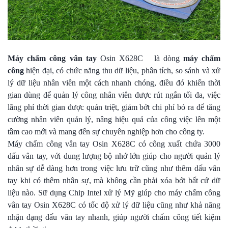
Máy chấm công
vân tay
Osin X628C
là dòng
máy chấm
công
hiện đại, có chức năng
thu dữ liệu, phân tích, so sánh và xử
lý dữ liệu nhân viên một cách nhanh chóng, điều đó khiến thời
gian dùng để quản lý công nhân viên được rút ngắn tối đa, việc
lãng phí thời gian được quán triệt, giảm bớt chi phí bỏ ra để tăng
cường nhân viên quản lý, nâng hiệu quả của công việc lên một
tầm cao mới và mang đến sự chuyên nghiệp hơn cho công ty.
Máy chấm công vân tay Osin X628C có công xuất chứa 3000
dấu vân tay, với dung lượng bộ nhớ lớn giúp cho người quản lý
nhân sự dễ dàng hơn trong việc lưu trữ cũng như thêm dấu vân
tay khi có thêm nhân sự, mà không cần phải xóa bớt bất cứ dữ
liệu nào. Sữ dụng Chip Intel xử lý Mỹ giúp cho máy chấm công
vân tay Osin X628C có tốc độ xử lý dữ liệu cũng như khả năng
nhận dạng dấu vân tay nhanh, giúp người chấm công tiết kiệm