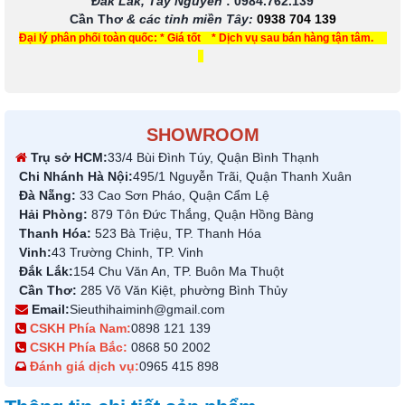
Đắk Lắk, Tây Nguyên
:
0984.762.139
Cần Thơ
& các tỉnh miền Tây
:
0938 704 139
Đại lý phân phối toàn quốc: * Giá tốt * Dịch vụ sau bán hàng tận tâm.
SHOWROOM
Trụ sở HCM:
33/4 Bùi Đình Túy, Quận Bình Thạnh
Chi Nhánh Hà Nội:
495/1 Nguyễn Trãi, Quận Thanh Xuân
Đà Nẵng:
33 Cao Sơn Pháo, Quận Cẩm Lệ
Hải Phòng:
879 Tôn Đức Thắng, Quận Hồng Bàng
Thanh Hóa:
523 Bà Triệu, TP. Thanh Hóa
Vinh:
43 Trường Chinh, TP. Vinh
Đắk Lắk:
154 Chu Văn An, TP. Buôn Ma Thuột
Cần Thơ:
285 Võ Văn Kiệt, phường Bình Thủy
Email:
Sieuthihaiminh@gmail.com
CSKH Phía Nam:
0898 121 139
CSKH Phía Bắc:
0868 50 2002
Đánh giá dịch vụ:
0965 415 898