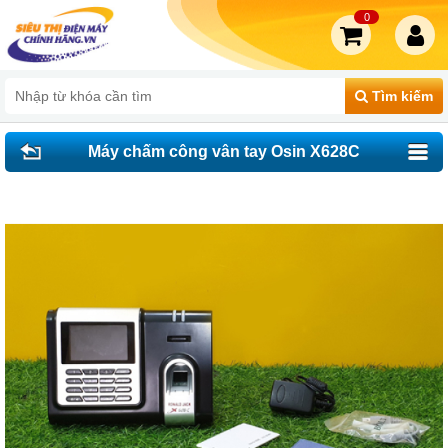
0
Tìm kiếm
Máy chấm công vân tay Osin X628C