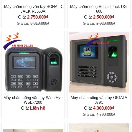
Máy chấm công vân tay RONALD
Máy chấm công Ronald Jack DG-
JACK RJ550A
600
Giá:
2.750.000₫
Giá:
2.500.000₫
Giá cũ:
3.310.000₫
Giá cũ:
2.920.000₫
Máy chấm công vân tay Wise Eye
Máy chấm công vân tay GIGATA
WSE-7200
879C
Giá:
Liên hệ
Giá:
4.300.000₫
Giá cũ:
4.790.000₫