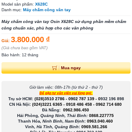
Model sản phẩm:
X628C
Danh mục:
Máy chấm công vân tay
Máy chấm công vân tay Osin X628C sử dụng phần mềm chấm
công chuẩn xác, phù hợp cho các văn phòng
3.800.000 ₫
Giá:
(Giá chưa bao gồm VAT)
Bảo hành: 12 tháng
Mua ngay
Giờ làm việc: 08h-17h (từ thứ 2 - thứ 7)
Để gặp tư vấn viên vui lòng gọi:
Trụ sở HCM:
(028)3510 2786
-
0902 787 139
-
0
932 196 898
CN Hà Nội:
(024)3221 6365
-
0918 486 458
-
0962 714 680
Đà Nẵng:
0962.986.450
Hải Phòng
, Quảng Ninh, Thái Bình:
0868.227775
Thanh Hóa
, Ninh Bình, Nam Định
:
0963.040.460
Vinh
, Hà Tĩnh, Quảng Bình
:
0969.581.266