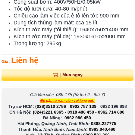
Công suất bơm: 400V/50Hz/0.05kW
Tốc độ lưỡi cưa: 40-80 m/phút
Chiều cao làm việc của ê tô lên tới: 900 mm
Dung tích thùng làm mát: cca 15 lít
Kích thước máy (tối thiểu): 1640x750x1400 mm
Kích thước máy (tối đa): 1930x1610x2000 mm
Trọng lượng: 295kg
Liên hệ
Giá:
Mua ngay
Giờ làm việc: 08h-17h (từ thứ 2 - thứ 7)
Để gặp tư vấn viên vui lòng gọi:
Trụ sở HCM:
(028)3510 2786
-
0902 787 139
-
0
932 196 898
CN Hà Nội:
(024)3221 6365
-
0918 486 458
-
0962 714 680
Đà Nẵng:
0962.986.450
Hải Phòng
, Quảng Ninh, Thái Bình:
0868.227775
Thanh Hóa
, Ninh Bình, Nam Định
:
0963.040.460