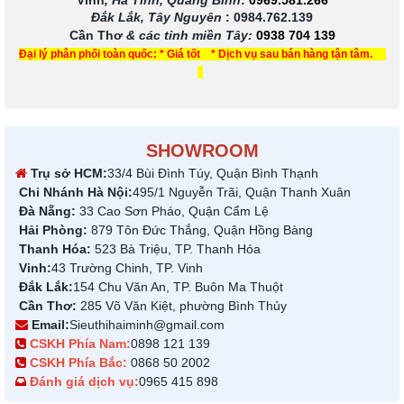
Vinh
, Hà Tĩnh, Quảng Bình
:
0969.581.266
Đắk Lắk, Tây Nguyên
:
0984.762.139
Cần Thơ
& các tỉnh miền Tây
:
0938 704 139
Đại lý phân phối toàn quốc: * Giá tốt * Dịch vụ sau bán hàng tận tâm.
SHOWROOM
Trụ sở HCM:
33/4 Bùi Đình Túy, Quận Bình Thạnh
Chi Nhánh Hà Nội:
495/1 Nguyễn Trãi, Quận Thanh Xuân
Đà Nẵng:
33 Cao Sơn Pháo, Quận Cẩm Lệ
Hải Phòng:
879 Tôn Đức Thắng, Quận Hồng Bàng
Thanh Hóa:
523 Bà Triệu, TP. Thanh Hóa
Vinh:
43 Trường Chinh, TP. Vinh
Đắk Lắk:
154 Chu Văn An, TP. Buôn Ma Thuột
Cần Thơ:
285 Võ Văn Kiệt, phường Bình Thủy
Email:
Sieuthihaiminh@gmail.com
CSKH Phía Nam:
0898 121 139
CSKH Phía Bắc:
0868 50 2002
Đánh giá dịch vụ:
0965 415 898