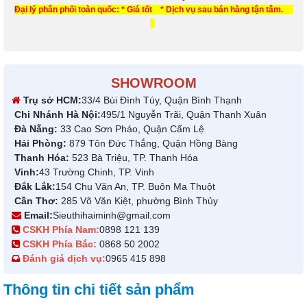
Đại lý phân phối toàn quốc: * Giá tốt * Dịch vụ sau bán hàng tận tâm.
SHOWROOM
Trụ sở HCM:
33/4 Bùi Đình Túy, Quận Bình Thạnh
Chi Nhánh Hà Nội:
495/1 Nguyễn Trãi, Quận Thanh Xuân
Đà Nẵng:
33 Cao Sơn Pháo, Quận Cẩm Lệ
Hải Phòng:
879 Tôn Đức Thắng, Quận Hồng Bàng
Thanh Hóa:
523 Bà Triệu, TP. Thanh Hóa
Vinh:
43 Trường Chinh, TP. Vinh
Đắk Lắk:
154 Chu Văn An, TP. Buôn Ma Thuột
Cần Thơ:
285 Võ Văn Kiệt, phường Bình Thủy
Email:
Sieuthihaiminh@gmail.com
CSKH Phía Nam:
0898 121 139
CSKH Phía Bắc:
0868 50 2002
Đánh giá dịch vụ:
0965 415 898
Thông tin chi tiết sản phẩm