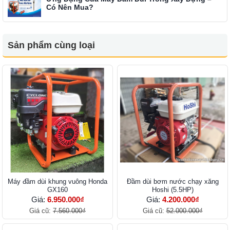
Có Nên Mua?
Sản phẩm cùng loại
Máy đầm dùi khung vuông Honda
Đầm dùi bơm nước chạy xăng
GX160
Hoshi (5.5HP)
Giá:
6.950.000₫
Giá:
4.200.000₫
Giá cũ:
7.560.000₫
Giá cũ:
52.000.000₫