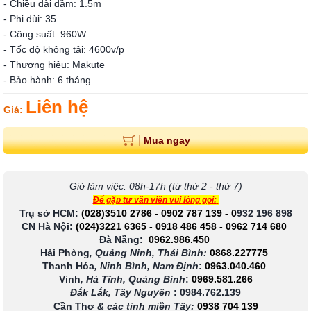
- Chiều dài đầm: 1.5m
- Phi dùi: 35
- Công suất: 960W
- Tốc độ không tải: 4600v/p
- Thương hiệu: Makute
- Bảo hành: 6 tháng
Liên hệ
Giá:
Mua ngay
Giờ làm việc: 08h-17h (từ thứ 2 - thứ 7)
Để gặp tư vấn viên vui lòng gọi:
Trụ sở HCM:
(028)3510 2786
-
0902 787 139
-
0
932 196 898
CN Hà Nội:
(024)3221 6365
-
0918 486 458
-
0962 714 680
Đà Nẵng:
0962.986.450
Hải Phòng
, Quảng Ninh, Thái Bình:
0868.227775
Thanh Hóa
, Ninh Bình, Nam Định
:
0963.040.460
Vinh
, Hà Tĩnh, Quảng Bình
:
0969.581.266
Đắk Lắk, Tây Nguyên
:
0984.762.139
Cần Thơ
& các tỉnh miền Tây
:
0938 704 139