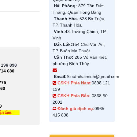
Hải Phòng:
879 Tôn Đức
Thắng, Quận Hồng Bàng
Thanh Hóa:
523 Bà Triệu,
TP. Thanh Hóa
Vinh:
43 Trường Chinh, TP.
Vinh
Đắk Lắk:
154 Chu Văn An,
TP. Buôn Ma Thuột
Cần Thơ:
285 Võ Văn Kiệt,
phường Bình Thủy
 196 898
714 680
Email:
Sieuthihaiminh@gmail.com
775
CSKH Phía Nam:
0898 121
460
139
CSKH Phía Bắc:
0868 50
2002
9
Đánh giá dịch vụ:
0965
tận tâm.
415 898