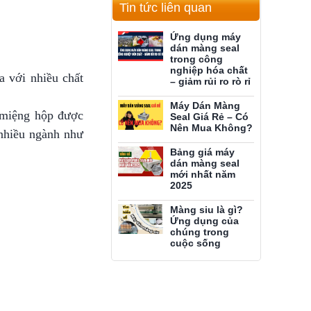
Tin tức liên quan
Ứng dụng máy
dán màng seal
trong công
nghiệp hóa chất
a với nhiều chất
– giảm rủi ro rò rỉ
Máy Dán Màng
o miệng hộp được
Seal Giá Rẻ – Có
Nên Mua Không?
 nhiều ngành như
Bảng giá máy
dán màng seal
mới nhất năm
2025
Màng siu là gì?
Ứng dụng của
chúng trong
cuộc sống