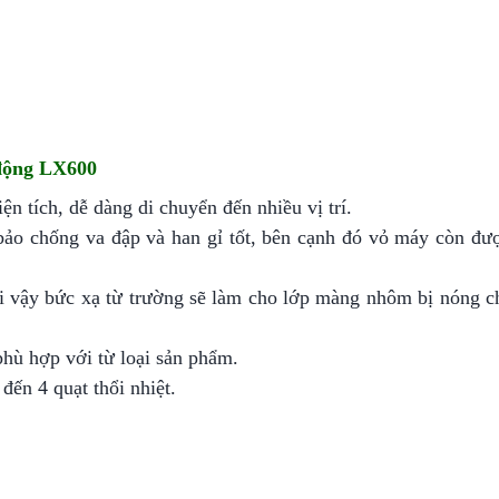
 động LX600
n tích, dễ dàng di chuyển đến nhiều vị trí.
bảo chống va đập và han gỉ tốt, bên cạnh đó vỏ máy còn đư
i vậy bức xạ từ trường sẽ làm cho lớp màng nhôm bị nóng c
phù hợp với từ loại sản phẩm.
đến 4 quạt thổi nhiệt.