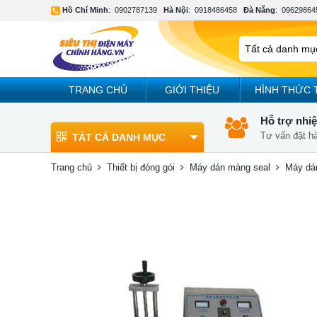
Hồ Chí Minh
:
0902787139
Hà Nội
:
0918486458
Đà Nẵng
:
09629864
TRANG CHỦ
GIỚI THIỆU
HÌNH THỨC 
Hỗ trợ nhiệ
Tư vấn đặt h
TẤT CẢ DANH MỤC
Trang chủ
Thiết bị đóng gói
Máy dán màng seal
Máy dá