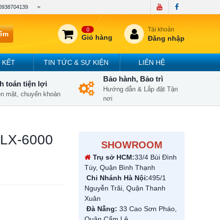
0938704139
Tài khoản
0
iếm
Giỏ hàng
Đăng nhập
 KẾT
TIN TỨC & SỰ KIỆN
LIÊN HỆ
Bảo hành, Bảo trì
 toán tiện lợi
Hướng dẫn & Lắp đặt Tận
iền mặt, chuyển khoản
nơi
 LX-6000
SHOWROOM
Trụ sở HCM:
33/4 Bùi Đình
Túy, Quận Bình Thạnh
Chi Nhánh Hà Nội:
495/1
Nguyễn Trãi, Quận Thanh
Xuân
Đà Nẵng:
33 Cao Sơn Pháo,
Quận Cẩm Lệ