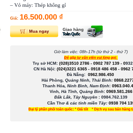
– Vỏ máy: Thép không gỉ
16.500.000 ₫
Giá:
Giao hàng
Mua ngay
Toàn Quốc
Giờ làm việc: 08h-17h (từ thứ 2 - thứ 7)
Để gặp tư vấn viên vui lòng gọi:
Trụ sở HCM:
(028)3510 2786
-
0902 787 139
-
0
932
CN Hà Nội:
(024)3221 6365
-
0918 486 458
-
0962 
Đà Nẵng:
0962.986.450
Hải Phòng
, Quảng Ninh, Thái Bình:
0868.227
Thanh Hóa
, Ninh Bình, Nam Định
:
0963.040.
Vinh
, Hà Tĩnh, Quảng Bình
:
0969.581.266
Đắk Lắk, Tây Nguyên
:
0984.762.139
Cần Thơ
& các tỉnh miền Tây
:
0938 704 13
Đại lý phân phối toàn quốc: * Giá tốt * Dịch vụ sau bán hàng 