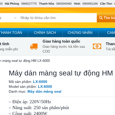
50
Hải Phòng
:
0868227775
Thanh Hóa
:
0963040460
Vinh
:
0969581266
Cần Thơ
:
Tìm k
THANH TOÁN
CHÍNH SÁCH
CHỨNG NHẬN
CAM
Giao hàng toàn quốc
t tình
Thanh
Giao hàng trước trả tiền sau
àng miễn phí
Trả t
COD
n màng seal tự động HM LX-6000
Máy dán màng seal tự động HM
Mã sản phẩm:
LX-6000
Model sản phẩm:
LX-6000
Danh mục:
Máy dán màng seal
– Điện áp: 220V/50Hz
– Năng suất: 250 sản phẩm/phút
– Công suất: 2400W