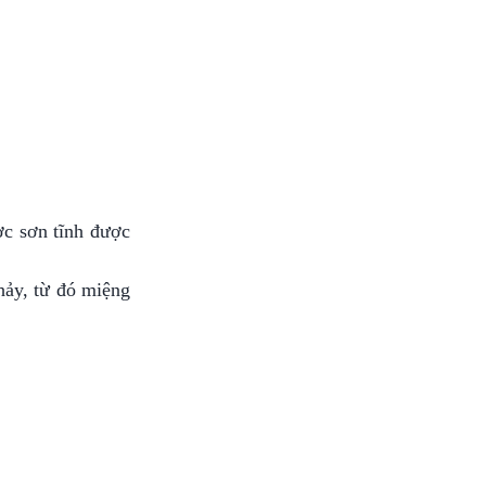
ợc sơn tĩnh được
hảy, từ đó miệng