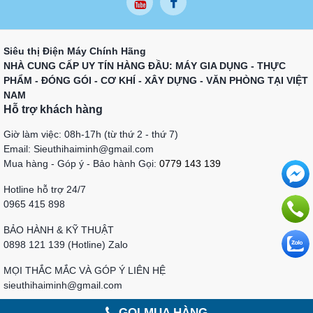
Siêu thị Điện Máy Chính Hãng
NHÀ CUNG CẤP UY TÍN HÀNG ĐẦU: MÁY GIA DỤNG - THỰC
PHẨM - ĐÓNG GÓI - CƠ KHÍ - XÂY DỰNG - VĂN PHÒNG TẠI VIỆT
NAM
Hỗ trợ khách hàng
Giờ làm việc: 08h-17h (từ thứ 2 - thứ 7)
Email: Sieuthihaiminh@gmail.com
Mua hàng - Góp ý - Bảo hành Gọi:
0779 143 139
Hotline hỗ trợ 24/7
0965 415 898
BẢO HÀNH & KỸ THUẬT
0898 121 139 (Hotline) Zalo
MỌI THẮC MẮC VÀ GÓP Ý LIÊN HỆ
sieuthihaiminh@gmail.com
GỌI MUA HÀNG