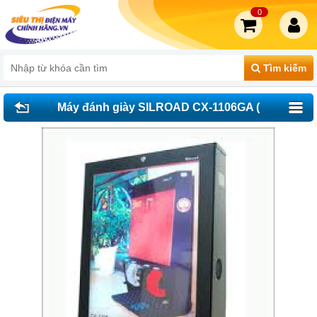
0
Tìm kiếm
Máy đánh giày SILROAD CX-1106GA (
HẾT SẢN XUẤT )