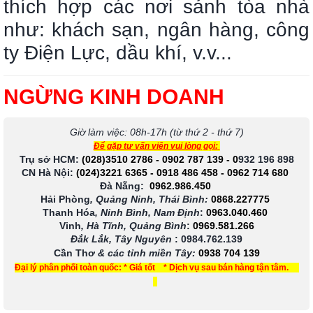
thích hợp các nơi sảnh tòa nhà
như: khách sạn, ngân hàng, công
ty Điện Lực, dầu khí, v.v...
NGỪNG KINH DOANH
Giờ làm việc: 08h-17h (từ thứ 2 - thứ 7)
Để gặp tư vấn viên vui lòng gọi:
Trụ sở HCM:
(028)3510 2786
-
0902 787 139
-
0
932 196 898
CN Hà Nội:
(024)3221 6365
-
0918 486 458
-
0962 714 680
Đà Nẵng:
0962.986.450
Hải Phòng
, Quảng Ninh, Thái Bình:
0868.227775
Thanh Hóa
, Ninh Bình, Nam Định
:
0963.040.460
Vinh
, Hà Tĩnh, Quảng Bình
:
0969.581.266
Đắk Lắk, Tây Nguyên
:
0984.762.139
Cần Thơ
& các tỉnh miền Tây
:
0938 704 139
Đại lý phân phối toàn quốc: * Giá tốt * Dịch vụ sau bán hàng tận tâm.