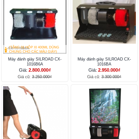
(TẶNG 01 HỘP XI 400ML DÙNG
CHUNG CHO CÁC MÀU GIÀY)
Máy đánh giày SILROAD CX-
Máy đánh giày SILROAD CX-
1016B6A
1016BA
Giá:
2.800.000₫
Giá:
2.950.000₫
Giá cũ:
3.250.000₫
Giá cũ:
3.300.000₫