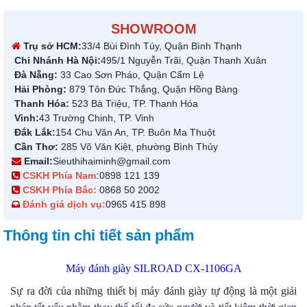
SHOWROOM
Trụ sở HCM:
33/4 Bùi Đình Túy, Quận Bình Thạnh
Chi Nhánh Hà Nội:
495/1 Nguyễn Trãi, Quận Thanh Xuân
Đà Nẵng:
33 Cao Sơn Pháo, Quận Cẩm Lệ
Hải Phòng:
879 Tôn Đức Thắng, Quận Hồng Bàng
Thanh Hóa:
523 Bà Triệu, TP. Thanh Hóa
Vinh:
43 Trường Chinh, TP. Vinh
Đắk Lắk:
154 Chu Văn An, TP. Buôn Ma Thuột
Cần Thơ:
285 Võ Văn Kiệt, phường Bình Thủy
Email:
Sieuthihaiminh@gmail.com
CSKH Phía Nam:
0898 121 139
CSKH Phía Bắc:
0868 50 2002
Đánh giá dịch vụ:
0965 415 898
Thông tin chi tiết sản phẩm
Máy đánh giày SILROAD CX-1106GA
Sự ra đời của những thiết bị máy đánh giày tự động là một giải