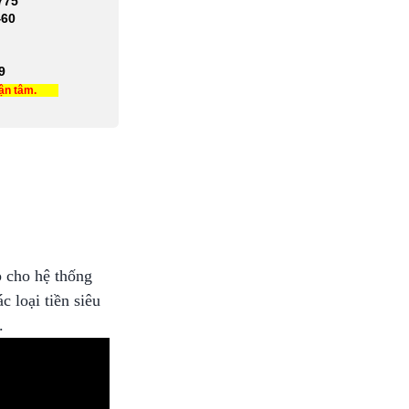
775
460
9
tận tâm.
 cho hệ thống
 loại tiền siêu
.