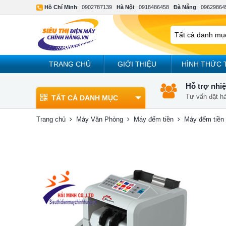
Hồ Chí Minh
:
0902787139
Hà Nội
:
0918486458
Đà Nẵng
:
09629864
TRANG CHỦ
GIỚI THIỆU
HÌNH THỨC 
Hỗ trợ nhiệ
Tư vấn đặt h
TẤT CẢ DANH MỤC
Trang chủ
Máy Văn Phòng
Máy đếm tiền
Máy đếm tiền 