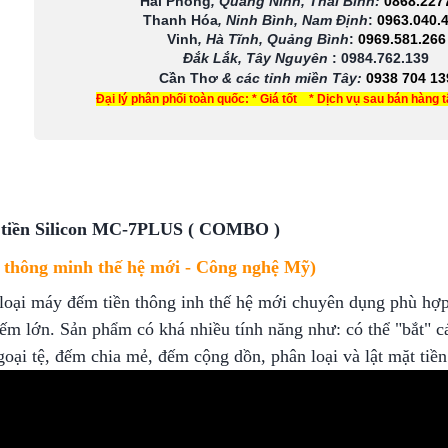
Hải Phòng
, Quảng Ninh, Thái Bình:
0868.227
Thanh Hóa
, Ninh Bình, Nam Định
:
0963.040.
Vinh
, Hà Tĩnh, Quảng Bình
:
0969.581.266
Đắk Lắk, Tây Nguyên
:
0984.762.139
Cần Thơ
& các tỉnh miền Tây
:
0938 704 13
Đại lý phân phối toàn quốc: * Giá tốt * Dịch vụ sau bán hàng 
tiền Silicon MC-7PLUS ( COMBO )
 thông minh thế hệ mới - Công nghệ Mỹ)
ại máy đếm tiền thông inh thế hệ mới chuyên dụng phù hợp
m lớn. Sản phẩm có khá nhiều tính năng như: có thể "bắt" các
oại tệ, đếm chia mẻ, đếm cộng dồn, phân loại và lật mặt tiền