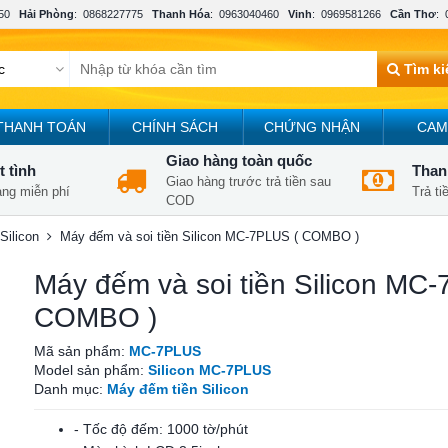
50
Hải Phòng
:
0868227775
Thanh Hóa
:
0963040460
Vinh
:
0969581266
Cần Thơ
:
Tìm k
THANH TOÁN
CHÍNH SÁCH
CHỨNG NHẬN
CAM
Giao hàng toàn quốc
t tình
Thanh
Giao hàng trước trả tiền sau
àng miễn phí
Trả t
COD
Silicon
Máy đếm và soi tiền Silicon MC-7PLUS ( COMBO )
Máy đếm và soi tiền Silicon MC
COMBO )
Mã sản phẩm:
MC-7PLUS
Model sản phẩm:
Silicon MC-7PLUS
Danh mục:
Máy đếm tiền Silicon
- Tốc độ đếm: 1000 tờ/phút