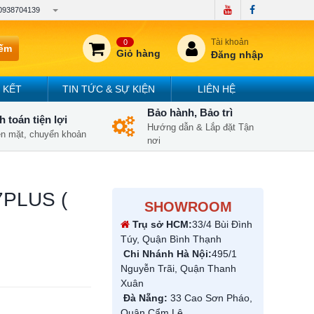
0938704139
Tài khoản
0
iếm
Giỏ hàng
Đăng nhập
 KẾT
TIN TỨC & SỰ KIỆN
LIÊN HỆ
Bảo hành, Bảo trì
 toán tiện lợi
Hướng dẫn & Lắp đặt Tận
iền mặt, chuyển khoản
nơi
-7PLUS (
SHOWROOM
Trụ sở HCM:
33/4 Bùi Đình
Túy, Quận Bình Thạnh
Chi Nhánh Hà Nội:
495/1
Nguyễn Trãi, Quận Thanh
Xuân
Đà Nẵng:
33 Cao Sơn Pháo,
Quận Cẩm Lệ