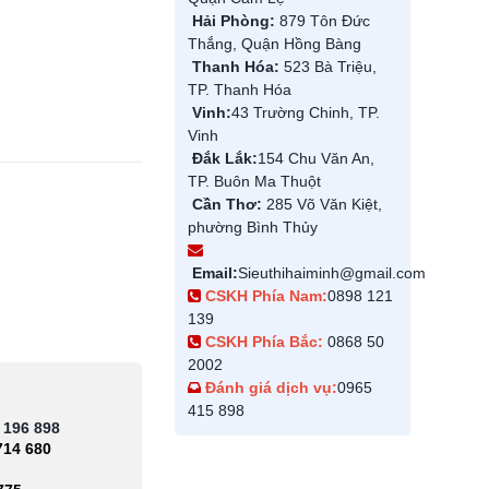
Hải Phòng:
879 Tôn Đức
Thắng, Quận Hồng Bàng
Thanh Hóa:
523 Bà Triệu,
TP. Thanh Hóa
Vinh:
43 Trường Chinh, TP.
Vinh
Đắk Lắk:
154 Chu Văn An,
TP. Buôn Ma Thuột
Cần Thơ:
285 Võ Văn Kiệt,
phường Bình Thủy
Email:
Sieuthihaiminh@gmail.com
CSKH Phía Nam:
0898 121
139
CSKH Phía Bắc:
0868 50
2002
Đánh giá dịch vụ:
0965
415 898
 196 898
714 680