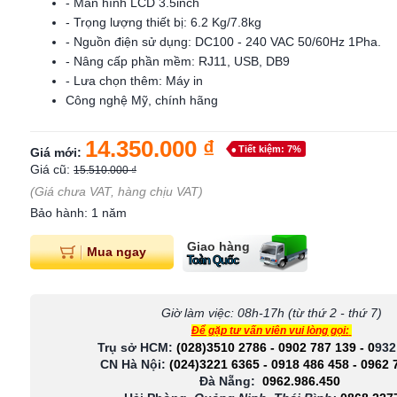
- Màn hình LCD 3.5inch
- Trọng lượng thiết bị: 6.2 Kg/7.8kg
- Nguồn điện sử dụng: DC100 - 240 VAC 50/60Hz 1Pha.
- Nâng cấp phần mềm: RJ11, USB, DB9
- Lưa chọn thêm: Máy in
Công nghệ Mỹ, chính hãng
14.350.000 ₫
Tiết kiệm: 7%
Giá mới:
Giá cũ:
15.510.000 ₫
(Giá chưa VAT, hàng chịu VAT)
Bảo hành: 1 năm
Giao hàng
Mua ngay
Toàn Quốc
Giờ làm việc: 08h-17h (từ thứ 2 - thứ 7)
Để gặp tư vấn viên vui lòng gọi:
Trụ sở HCM:
(028)3510 2786
-
0902 787 139
-
0
932
CN Hà Nội:
(024)3221 6365
-
0918 486 458
-
0962 
Đà Nẵng:
0962.986.450