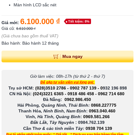
Màn hình LCD sắc nét
6.100.000 ₫
Tiết kiệm: 8%
Giá mới:
Giá cũ:
6.610.000 ₫
(Giá chưa bao gồm thuế VAT)
Bảo hành: Bảo hành 12 tháng
Mua ngay
Giờ làm việc: 08h-17h (từ thứ 2 - thứ 7)
Để gặp tư vấn viên vui lòng gọi:
Trụ sở HCM:
(028)3510 2786
-
0902 787 139
-
0
932 196 898
CN Hà Nội:
(024)3221 6365
-
0918 486 458
-
0962 714 680
Đà Nẵng:
0962.986.450
Hải Phòng
, Quảng Ninh, Thái Bình:
0868.227775
Thanh Hóa
, Ninh Bình, Nam Định
:
0963.040.460
Vinh
, Hà Tĩnh, Quảng Bình
:
0969.581.266
Đắk Lắk, Tây Nguyên
:
0984.762.139
Cần Thơ
& các tỉnh miền Tây
:
0938 704 139
Đại lý phân phối toàn quốc: * Giá tốt * Dịch vụ sau bán hàng tận tâm.