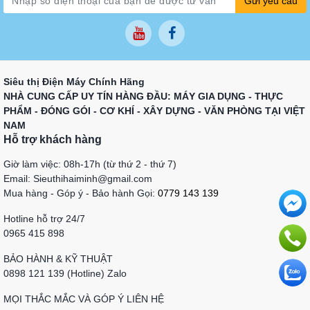
Gửi yêu cầu
Siêu thị Điện Máy Chính Hãng
NHÀ CUNG CẤP UY TÍN HÀNG ĐẦU: MÁY GIA DỤNG - THỰC
PHẨM - ĐÓNG GÓI - CƠ KHÍ - XÂY DỰNG - VĂN PHÒNG TẠI VIỆT
NAM
Hỗ trợ khách hàng
Giờ làm việc: 08h-17h (từ thứ 2 - thứ 7)
Email: Sieuthihaiminh@gmail.com
Mua hàng - Góp ý - Bảo hành Gọi:
0779 143 139
Hotline hỗ trợ 24/7
0965 415 898
BẢO HÀNH & KỸ THUẬT
0898 121 139 (Hotline) Zalo
MỌI THẮC MẮC VÀ GÓP Ý LIÊN HỆ