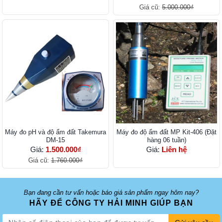
Giá cũ:
5.000.000₫
Máy đo pH và độ ẩm đất Takemura
Máy đo độ ẩm đất MP Kit-­406 (Đặt
DM-15
hàng 06 tuần)
Giá:
1.500.000₫
Giá:
Liên hệ
Giá cũ:
1.760.000₫
Bạn đang cần tư vấn hoặc báo giá sản phẩm ngay hôm nay?
HÃY ĐỂ CÔNG TY HẢI MINH GIÚP BẠN