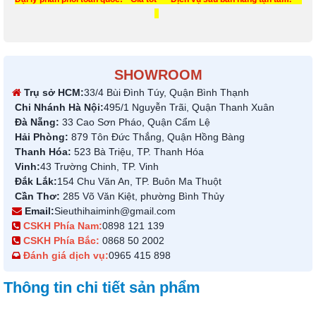
SHOWROOM
Trụ sở HCM:
33/4 Bùi Đình Túy, Quận Bình Thạnh
Chi Nhánh Hà Nội:
495/1 Nguyễn Trãi, Quận Thanh Xuân
Đà Nẵng:
33 Cao Sơn Pháo, Quận Cẩm Lệ
Hải Phòng:
879 Tôn Đức Thắng, Quận Hồng Bàng
Thanh Hóa:
523 Bà Triệu, TP. Thanh Hóa
Vinh:
43 Trường Chinh, TP. Vinh
Đắk Lắk:
154 Chu Văn An, TP. Buôn Ma Thuột
Cần Thơ:
285 Võ Văn Kiệt, phường Bình Thủy
Email:
Sieuthihaiminh@gmail.com
CSKH Phía Nam:
0898 121 139
CSKH Phía Bắc:
0868 50 2002
Đánh giá dịch vụ:
0965 415 898
Thông tin chi tiết sản phẩm