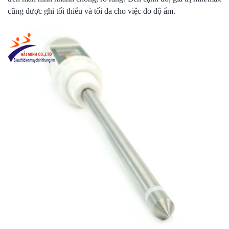
cũng được ghi tối thiểu và tối đa cho việc đo độ ẩm.