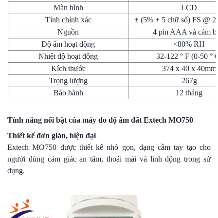
Màn hình
LCD
Tính chính xác
± (5% + 5 chữ số) FS @ 23
Nguồn
4 pin AAA và cảm b
Độ ẩm hoạt động
<80% RH
Nhiệt độ hoạt động
32-122 ° F (0-50 ° 
Kích thước
374 x 40 x 40mm
Trọng lượng
267g
Bảo hành
12 tháng
Tính năng nổi bật của máy đo độ ẩm đất Extech MO750
Thiết kế đơn giản, hiện đại
Extech MO750 được thiết kế nhỏ gọn, dạng cầm tay tạo cho
người dùng cảm giác an tâm, thoải mái và linh động trong sử
dụng.