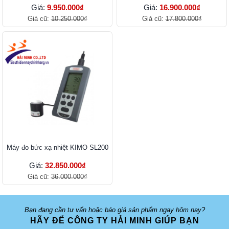
Giá:
9.950.000₫
Giá:
16.900.000₫
Giá cũ:
10.250.000₫
Giá cũ:
17.800.000₫
Máy đo bức xạ nhiệt KIMO SL200
Giá:
32.850.000₫
Giá cũ:
36.000.000₫
Bạn đang cần tư vấn hoặc báo giá sản phẩm ngay hôm nay?
HÃY ĐỂ CÔNG TY HẢI MINH GIÚP BẠN