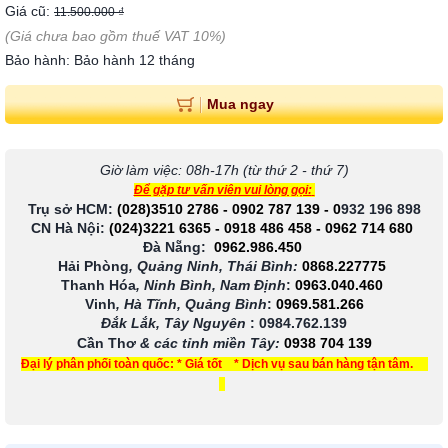
Giá cũ:
11.500.000 ₫
(Giá chưa bao gồm thuế VAT 10%)
Bảo hành: Bảo hành 12 tháng
Mua ngay
Giờ làm việc: 08h-17h (từ thứ 2 - thứ 7)
Để gặp tư vấn viên vui lòng gọi:
Trụ sở HCM:
(028)3510 2786
-
0902 787 139
-
0
932 196 898
CN Hà Nội:
(024)3221 6365
-
0918 486 458
-
0962 714 680
Đà Nẵng:
0962.986.450
Hải Phòng
, Quảng Ninh, Thái Bình:
0868.227775
Thanh Hóa
, Ninh Bình, Nam Định
:
0963.040.460
Vinh
, Hà Tĩnh, Quảng Bình
:
0969.581.266
Đắk Lắk, Tây Nguyên
:
0984.762.139
Cần Thơ
& các tỉnh miền Tây
:
0938 704 139
Đại lý phân phối toàn quốc: * Giá tốt * Dịch vụ sau bán hàng tận tâm.