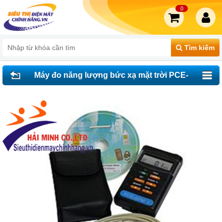
0
Tìm kiếm
Máy đo năng lượng bức xạ mặt trời PCE-
SPM1