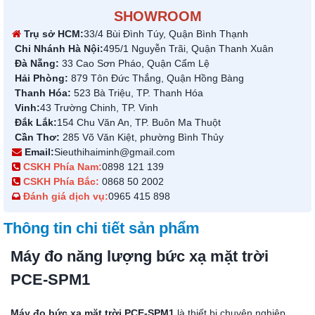
SHOWROOM
Trụ sở HCM:
33/4 Bùi Đình Túy, Quận Bình Thạnh
Chi Nhánh Hà Nội:
495/1 Nguyễn Trãi, Quận Thanh Xuân
Đà Nẵng:
33 Cao Sơn Pháo, Quận Cẩm Lệ
Hải Phòng:
879 Tôn Đức Thắng, Quận Hồng Bàng
Thanh Hóa:
523 Bà Triệu, TP. Thanh Hóa
Vinh:
43 Trường Chinh, TP. Vinh
Đắk Lắk:
154 Chu Văn An, TP. Buôn Ma Thuột
Cần Thơ:
285 Võ Văn Kiệt, phường Bình Thủy
Email:
Sieuthihaiminh@gmail.com
CSKH Phía Nam:
0898 121 139
CSKH Phía Bắc:
0868 50 2002
Đánh giá dịch vụ:
0965 415 898
Thông tin chi tiết sản phẩm
Máy đo năng lượng bức xạ mặt trời
PCE-SPM1
Máy đo bức xạ mặt trời PCE-SPM1
là thiết bị chuyên nghiệp