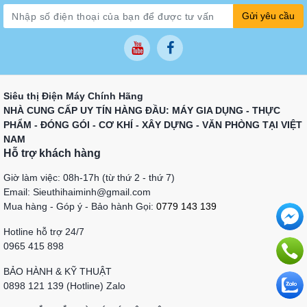
Gửi yêu cầu
Siêu thị Điện Máy Chính Hãng
NHÀ CUNG CẤP UY TÍN HÀNG ĐẦU: MÁY GIA DỤNG - THỰC
PHẨM - ĐÓNG GÓI - CƠ KHÍ - XÂY DỰNG - VĂN PHÒNG TẠI VIỆT
NAM
Hỗ trợ khách hàng
Giờ làm việc: 08h-17h (từ thứ 2 - thứ 7)
Email: Sieuthihaiminh@gmail.com
Mua hàng - Góp ý - Bảo hành Gọi:
0779 143 139
Hotline hỗ trợ 24/7
0965 415 898
BẢO HÀNH & KỸ THUẬT
0898 121 139 (Hotline) Zalo