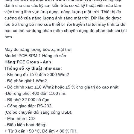
dành cho cho các kỹ sư, kiến trúc sư và kỹ thuật viên nào làm
việc trong lĩnh vực ứng dụng năng lượng mặt trời. Thiết bị đo
cường độ của năng lượng ánh sáng mặt trời. Dữ liệu đo được
lưu trữ trong bộ nhớ của thiết bị rồi truyền tải tới máy tính,từ đó
bạn có thể sử dụng phần mềm chuyên dụng để phân tích chi tiết
hơn.
Máy đo năng lượng bức xạ mặt trời
Model: PCE-SPM 1 Hàng có sẵn
Hãng:PCE Group - Anh
Thông số kỹ thuật như sau:
- Khoảng đo: từ 0 đến 2000 W/m2
- Độ phân giải:1 W/m2.
- Độ chính xác: ±10 W/m2 hoặc ±5 % cho giá trị đo cao nhất
-Độ rộng phổ: 400 đến 1100 nm.
- Bộ nhớ 32.000 số đọc.
- Cổng giao tiếp: RS-232.
(Có bộ chuyển đổi sang cổng USB).
- Màn hình LCD
- Điều kiện hoạt động:
+ Từ 0 đến +50 °C, Độ ẩm < 80 % RH.