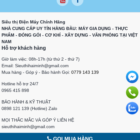
Siêu thị Điện Máy Chính Hãng
NHÀ CUNG CẤP UY TÍN HÀNG ĐẦU: MÁY GIA DỤNG - THỰC
PHẨM - ĐÓNG GÓI - CƠ KHÍ - XÂY DỰNG - VĂN PHÒNG TẠI VIỆT
NAM
Hỗ trợ khách hàng
Giờ làm việc: 08h-17h (từ thứ 2 - thứ 7)
Email: Sieuthihaiminh@gmail.com
Mua hàng - Góp ý - Bảo hành Gọi:
0779 143 139
Hotline hỗ trợ 24/7
0965 415 898
BẢO HÀNH & KỸ THUẬT
0898 121 139 (Hotline) Zalo
MỌI THẮC MẮC VÀ GÓP Ý LIÊN HỆ
sieuthihaiminh@gmail.com
GỌI MUA HÀNG