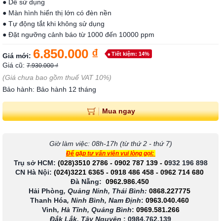
● Dễ sử dụng
● Màn hình hiển thị lớn có đèn nền
● Tự động tắt khi không sử dụng
● Đặt ngưỡng cảnh báo từ 1000 đến 10000 ppm
6.850.000 ₫
Tiết kiệm: 14%
Giá mới:
Giá cũ:
7.930.000 ₫
(Giá chưa bao gồm thuế VAT 10%)
Bảo hành: Bảo hành 12 tháng
Mua ngay
Giờ làm việc: 08h-17h (từ thứ 2 - thứ 7)
Để gặp tư vấn viên vui lòng gọi:
Trụ sở HCM:
(028)3510 2786
-
0902 787 139
-
0
932 196 898
CN Hà Nội:
(024)3221 6365
-
0918 486 458
-
0962 714 680
Đà Nẵng:
0962.986.450
Hải Phòng
, Quảng Ninh, Thái Bình:
0868.227775
Thanh Hóa
, Ninh Bình, Nam Định
:
0963.040.460
Vinh
, Hà Tĩnh, Quảng Bình
:
0969.581.266
Đắk Lắk, Tây Nguyên
:
0984.762.139