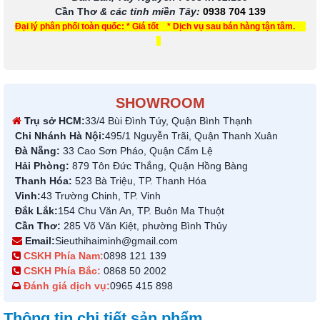
Cần Thơ
& các tỉnh miền Tây
:
0938 704 139
Đại lý phân phối toàn quốc: * Giá tốt * Dịch vụ sau bán hàng tận tâm.
SHOWROOM
Trụ sở HCM:
33/4 Bùi Đình Túy, Quận Bình Thạnh
Chi Nhánh Hà Nội:
495/1 Nguyễn Trãi, Quận Thanh Xuân
Đà Nẵng:
33 Cao Sơn Pháo, Quận Cẩm Lệ
Hải Phòng:
879 Tôn Đức Thắng, Quận Hồng Bàng
Thanh Hóa:
523 Bà Triệu, TP. Thanh Hóa
Vinh:
43 Trường Chinh, TP. Vinh
Đắk Lắk:
154 Chu Văn An, TP. Buôn Ma Thuột
Cần Thơ:
285 Võ Văn Kiệt, phường Bình Thủy
Email:
Sieuthihaiminh@gmail.com
CSKH Phía Nam:
0898 121 139
CSKH Phía Bắc:
0868 50 2002
Đánh giá dịch vụ:
0965 415 898
Thông tin chi tiết sản phẩm