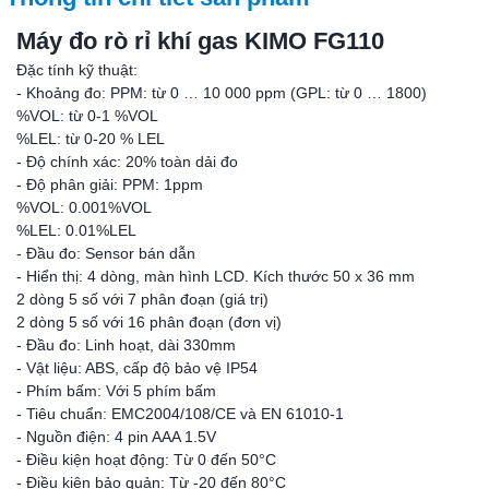
Máy đo rò rỉ khí gas KIMO FG110
Đặc tính kỹ thuật:
- Khoảng đo: PPM: từ 0 … 10 000 ppm (GPL: từ 0 … 1800)
%VOL: từ 0-1 %VOL
%LEL: từ 0-20 % LEL
- Độ chính xác: 20% toàn dải đo
- Độ phân giải: PPM: 1ppm
%VOL: 0.001%VOL
%LEL: 0.01%LEL
- Đầu đo: Sensor bán dẫn
- Hiển thị: 4 dòng, màn hình LCD. Kích thước 50 x 36 mm
2 dòng 5 số với 7 phân đoạn (giá trị)
2 dòng 5 số với 16 phân đoạn (đơn vị)
- Đầu đo: Linh hoạt, dài 330mm
- Vật liệu: ABS, cấp độ bảo vệ IP54
- Phím bấm: Với 5 phím bấm
- Tiêu chuẩn: EMC2004/108/CE và EN 61010-1
- Nguồn điện: 4 pin AAA 1.5V
- Điều kiện hoạt động: Từ 0 đến 50°C
- Điều kiện bảo quản: Từ -20 đến 80°C