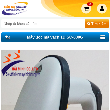
0
Tìm kiếm
Máy đọc mã vạch 1D SC-830G