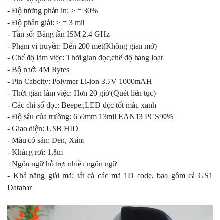
- Độ tương phản in: > = 30%
- Độ phân giải: > = 3 mil
- Tần số: Băng tần ISM 2.4 GHz
- Phạm vi truyền: Đến 200 mét(Không gian mở)
- Chế độ làm việc: Thời gian đọc,chế độ hàng loạt
- Bộ nhớ: 4M Bytes
- Pin Cabcity: Polymer Li-ion 3.7V 1000mAH
- Thời gian làm việc: Hơn 20 giờ (Quét liên tục)
- Các chỉ số đọc: Beeper,LED đọc tốt màu xanh
- Độ sâu của trường: 650mm 13mil EAN13 PCS90%
- Giao diện: USB HID
- Màu có sẵn: Đen, Xám
- Kháng rơi: 1,8m
- Ngôn ngữ hỗ trợ: nhiều ngôn ngữ
- Khả năng giải mã: tất cả các mã 1D code, bao gồm cả GS1
Databar