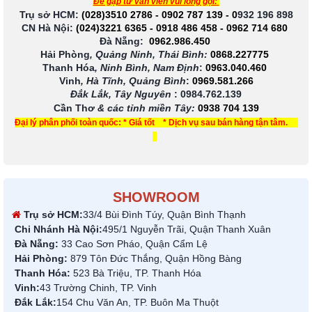
Để gặp tư vấn viên vui lòng gọi:
Trụ sở HCM:
(028)3510 2786
-
0902 787 139
-
0
932 196 898
CN Hà Nội:
(024)3221 6365
-
0918 486 458
-
0962 714 680
Đà Nẵng:
0962.986.450
Hải Phòng
, Quảng Ninh, Thái Bình:
0868.227775
Thanh Hóa
, Ninh Bình, Nam Định
:
0963.040.460
Vinh
, Hà Tĩnh, Quảng Bình
:
0969.581.266
Đắk Lắk, Tây Nguyên
:
0984.762.139
Cần Thơ
& các tỉnh miền Tây
:
0938 704 139
Đại lý phân phối toàn quốc: * Giá tốt * Dịch vụ sau bán hàng tận tâm.
SHOWROOM
Trụ sở HCM:
33/4 Bùi Đình Túy, Quận Bình Thạnh
Chi Nhánh Hà Nội:
495/1 Nguyễn Trãi, Quận Thanh Xuân
Đà Nẵng:
33 Cao Sơn Pháo, Quận Cẩm Lệ
Hải Phòng:
879 Tôn Đức Thắng, Quận Hồng Bàng
Thanh Hóa:
523 Bà Triệu, TP. Thanh Hóa
Vinh:
43 Trường Chinh, TP. Vinh
Đắk Lắk:
154 Chu Văn An, TP. Buôn Ma Thuột