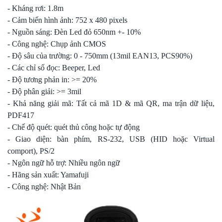
- Kháng rơi: 1.8m
- Cảm biến hình ảnh: 752 x 480 pixels
- Nguồn sáng: Đèn Led đỏ 650nm +- 10%
- Công nghệ: Chụp ảnh CMOS
- Độ sâu của trường: 0 - 750mm (13mil EAN13, PCS90%)
- Các chỉ số đọc: Beeper, Led
- Độ tương phản in: >= 20%
- Độ phân giải: >= 3mil
- Khả năng giải mã: Tất cả mã 1D & mã QR, ma trận dữ liệu,
PDF417
- Chế độ quét: quét thủ công hoặc tự động
- Giao diện: bàn phím, RS-232, USB (HID hoặc Virtual
comport), PS/2
- Ngôn ngữ hỗ trợ: Nhiều ngôn ngữ
- Hãng sản xuất: Yamafuji
- Công nghệ: Nhật Bản