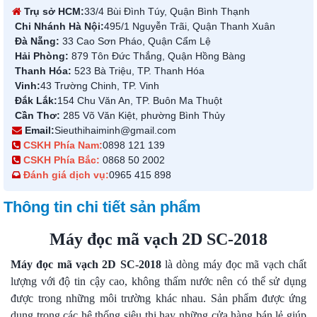
Trụ sở HCM:
33/4 Bùi Đình Túy, Quận Bình Thạnh
Chi Nhánh Hà Nội:
495/1 Nguyễn Trãi, Quận Thanh Xuân
Đà Nẵng:
33 Cao Sơn Pháo, Quận Cẩm Lệ
Hải Phòng:
879 Tôn Đức Thắng, Quận Hồng Bàng
Thanh Hóa:
523 Bà Triệu, TP. Thanh Hóa
Vinh:
43 Trường Chinh, TP. Vinh
Đắk Lắk:
154 Chu Văn An, TP. Buôn Ma Thuột
Cần Thơ:
285 Võ Văn Kiệt, phường Bình Thủy
Email:
Sieuthihaiminh@gmail.com
CSKH Phía Nam:
0898 121 139
CSKH Phía Bắc:
0868 50 2002
Đánh giá dịch vụ:
0965 415 898
Thông tin chi tiết sản phẩm
Máy đọc mã vạch 2D SC-2018
Máy đọc mã vạch 2D SC-2018
là dòng máy đọc mã vạch chất
lượng với độ tin cậy cao, không thấm nước nên có thể sử dụng
được trong những môi trường khác nhau. Sản phẩm được ứng
dụng trong các hệ thống siêu thị hay những cửa hàng bán lẻ giúp