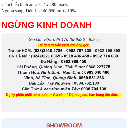
Cảm biến hình ảnh: 752 x 480 pixels
Nguồn sáng: Đèn Led đỏ 650nm +- 10%
NGỪNG KINH DOANH
Giờ làm việc: 08h-17h (từ thứ 2 - thứ 7)
Để gặp tư vấn viên vui lòng gọi:
Trụ sở HCM:
(028)3510 2786
-
0902 787 139
-
0
932 196 898
CN Hà Nội:
(024)3221 6365
-
0918 486 458
-
0962 714 680
Đà Nẵng:
0962.986.450
Hải Phòng
, Quảng Ninh, Thái Bình:
0868.227775
Thanh Hóa
, Ninh Bình, Nam Định
:
0963.040.460
Vinh
, Hà Tĩnh, Quảng Bình
:
0969.581.266
Đắk Lắk, Tây Nguyên
:
0984.762.139
Cần Thơ
& các tỉnh miền Tây
:
0938 704 139
Đại lý phân phối toàn quốc: * Giá tốt * Dịch vụ sau bán hàng tận tâm.
SHOWROOM