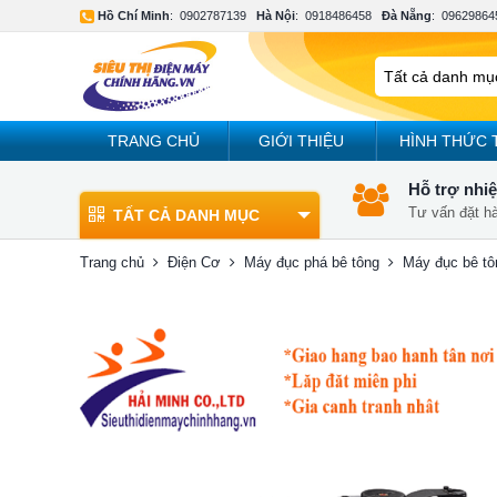
Hồ Chí Minh
:
0902787139
Hà Nội
:
0918486458
Đà Nẵng
:
09629864
TRANG CHỦ
GIỚI THIỆU
HÌNH THỨC 
Hỗ trợ nhiệ
Tư vấn đặt h
TẤT CẢ DANH MỤC
Trang chủ
Điện Cơ
Máy đục phá bê tông
Máy đục bê t