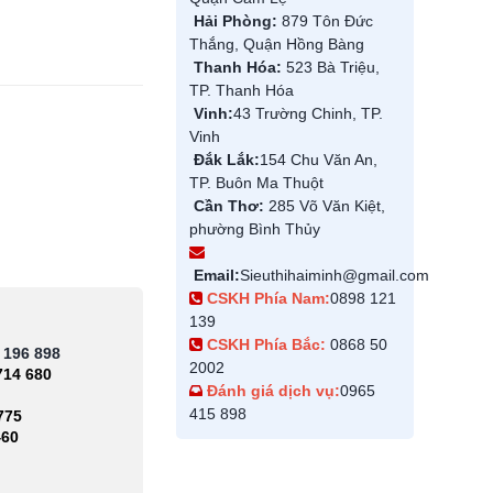
Hải Phòng:
879 Tôn Đức
Thắng, Quận Hồng Bàng
Thanh Hóa:
523 Bà Triệu,
TP. Thanh Hóa
Vinh:
43 Trường Chinh, TP.
Vinh
Đắk Lắk:
154 Chu Văn An,
TP. Buôn Ma Thuột
Cần Thơ:
285 Võ Văn Kiệt,
phường Bình Thủy
Email:
Sieuthihaiminh@gmail.com
CSKH Phía Nam:
0898 121
139
CSKH Phía Bắc:
0868 50
 196 898
2002
714 680
Đánh giá dịch vụ:
0965
415 898
775
460