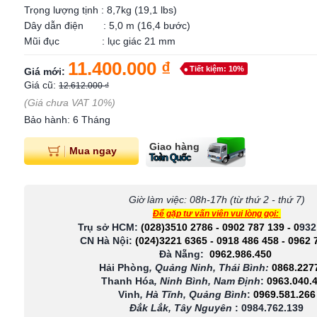
Trọng lượng tịnh : 8,7kg (19,1 lbs)
Dây dẫn điện : 5,0 m (16,4 bước)
Mũi đục : lục giác 21 mm
11.400.000 ₫
Tiết kiệm: 10%
Giá mới:
Giá cũ:
12.612.000 ₫
(Giá chưa VAT 10%)
Bảo hành: 6 Tháng
Giao hàng
Mua ngay
Toàn Quốc
Giờ làm việc: 08h-17h (từ thứ 2 - thứ 7)
Để gặp tư vấn viên vui lòng gọi:
Trụ sở HCM:
(028)3510 2786
-
0902 787 139
-
0
932
CN Hà Nội:
(024)3221 6365
-
0918 486 458
-
0962 
Đà Nẵng:
0962.986.450
Hải Phòng
, Quảng Ninh, Thái Bình:
0868.227
Thanh Hóa
, Ninh Bình, Nam Định
:
0963.040.
Vinh
, Hà Tĩnh, Quảng Bình
:
0969.581.266
Đắk Lắk, Tây Nguyên
:
0984.762.139