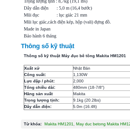
Trọng lượng tịnh : 8,7kg (19,1 lbs)
Dây dẫn điện : 5,0 m (16,4 bước)
Mũi đục : lục giác 21 mm
Mũi lục giác,cách điện kép, hộp (vali) đựng đồ.
Made in Japan
Bảo hành 6 tháng
Thông số kỹ thuật
Thông số kỹ thuật
Máy đục bê tông Makita HM1201
Xuất xứ
Nhật Bản
Công suất:
1,130W
Lực đập / phút:
2,000
Tổng chiều dài:
480mm (18-7/8")
Hãng sản xuất
Makita
Trọng lượng tịnh:
9.1kg (20.2lbs)
Dây dẫn điện:
5.0m (16.4ft)
Từ khóa:
Makita HM1201
,
May duc betong Makita HM1