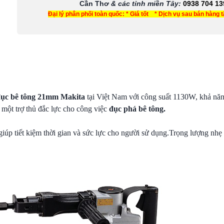
Cần Thơ
& các tỉnh miền Tây
:
0938 704 13
Đại lý phân phối toàn quốc: * Giá tốt * Dịch vụ sau bán hàng 
ục bê tông 21mm Makita
tại Việt Nam với công suất 1130W, khả năn
 một trợ thủ đắc lực cho công việc
đục phá bê tông.
iúp tiết kiệm thời gian và sức lực cho người sử dụng.Trọng lượng nhẹ 