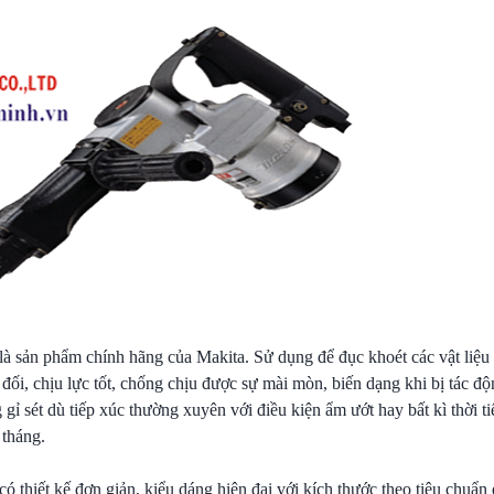
là sản phẩm chính hãng của Makita. Sử dụng để đục khoét các vật li
t đối, chịu lực tốt, chống chịu được sự mài mòn, biến dạng khi bị tác đ
ỉ sét dù tiếp xúc thường xuyên với điều kiện ẩm ướt hay bất kì thời ti
 tháng.
có thiết kế đơn giản, kiểu dáng hiện đại với kích thước theo tiêu chuẩn