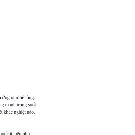
ệu cứng như bê tông.
ộng mạnh trong suốt
ết khắc nghiệt nào.
 quốc tế nên phù