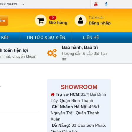
0938704139
Tài khoản
0
iếm
Giỏ hàng
Đăng nhập
 KẾT
TIN TỨC & SỰ KIỆN
LIÊN HỆ
Bảo hành, Bảo trì
 toán tiện lợi
Hướng dẫn & Lắp đặt Tận
iền mặt, chuyển khoản
nơi
1
SHOWROOM
Trụ sở HCM:
33/4 Bùi Đình
Túy, Quận Bình Thạnh
Chi Nhánh Hà Nội:
495/1
Nguyễn Trãi, Quận Thanh
Xuân
Đà Nẵng:
33 Cao Sơn Pháo,
Quận Cẩm Lệ