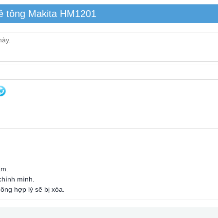
bê tông Makita HM1201
ẩm.
 chính mình.
ông hợp lý sẽ bị xóa.