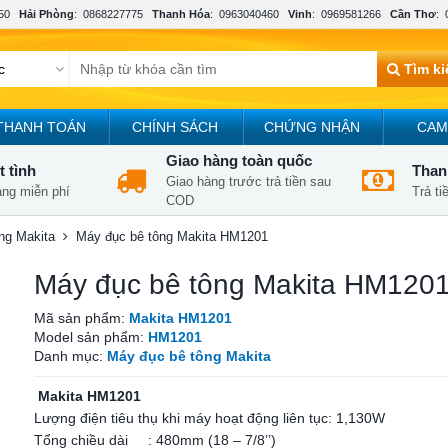
50
Hải Phòng
:
0868227775
Thanh Hóa
:
0963040460
Vinh
:
0969581266
Cần Thơ
:
Tìm k
THANH TOÁN
CHÍNH SÁCH
CHỨNG NHẬN
CAM
Giao hàng toàn quốc
t tình
Thanh
Giao hàng trước trả tiền sau
àng miễn phí
Trả t
COD
ông Makita
Máy đục bê tông Makita HM1201
Máy đục bê tông Makita HM120
Mã sản phẩm:
Makita HM1201
Model sản phẩm:
HM1201
Danh mục:
Máy đục bê tông Makita
Makita HM1201
Lượng điện tiêu thụ khi máy hoạt động liên tục: 1,130W
Tổng chiều dài : 480mm (18 – 7/8’’)