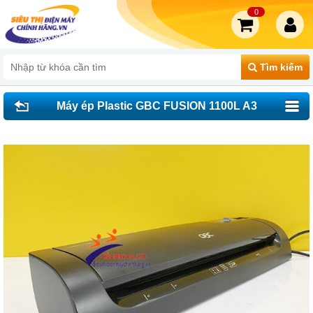
0
Tìm kiếm
Máy ép Plastic GBC FUSION 1100L A3