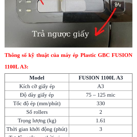
Thông số kỹ thuật của máy ép Plastic GBC FUSION
1100L A3:
Model
FUSION 1100L A3
Kích cỡ giấy ép
A3
Độ dày giấy ép
75 – 125 mic
Tốc độ ép (mm/phút)
330
Số rollers
2
Trọng lượng (kg)
1.61
Thời gian khởi động (phút)
3