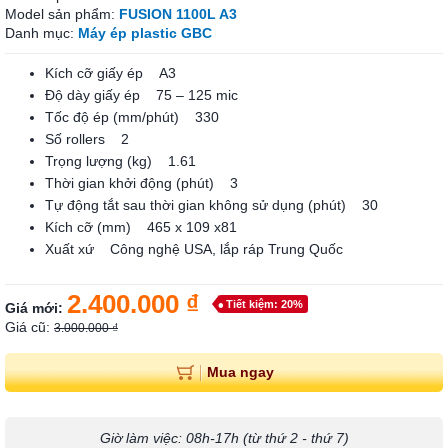
Model sản phẩm:
FUSION 1100L A3
Danh mục:
Máy ép plastic GBC
Kích cỡ giấy ép A3
Độ dày giấy ép 75 – 125 mic
Tốc độ ép (mm/phút) 330
Số rollers 2
Trọng lượng (kg) 1.61
Thời gian khởi động (phút) 3
Tự động tắt sau thời gian không sử dụng (phút) 30
Kích cỡ (mm) 465 x 109 x81
Xuất xứ Công nghệ USA, lắp ráp Trung Quốc
2.400.000 ₫
Tiết kiệm: 20%
Giá mới:
Giá cũ:
3.000.000 ₫
Mua ngay
Giờ làm việc: 08h-17h (từ thứ 2 - thứ 7)