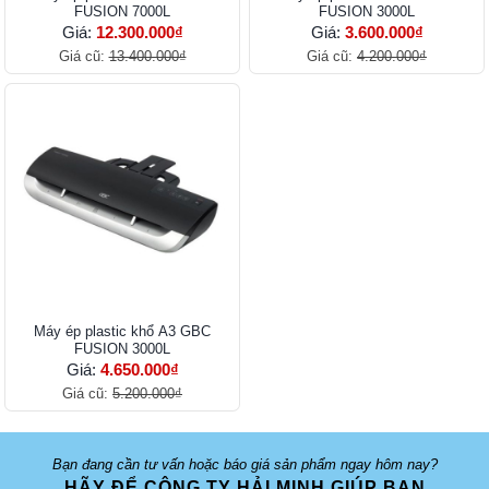
FUSION 7000L
FUSION 3000L
Giá:
12.300.000₫
Giá:
3.600.000₫
Giá cũ:
13.400.000₫
Giá cũ:
4.200.000₫
Máy ép plastic khổ A3 GBC
FUSION 3000L
Giá:
4.650.000₫
Giá cũ:
5.200.000₫
Bạn đang cần tư vấn hoặc báo giá sản phẩm ngay hôm nay?
HÃY ĐỂ CÔNG TY HẢI MINH GIÚP BẠN