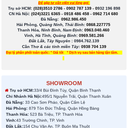
Để gặp tư vấn viên vui lòng gọi:
Trụ sở HCM:
(028)3510 2786
-
0902 787 139
-
0
932 196 898
CN Hà Nội:
(024)3221 6365
-
0918 486 458
-
0962 714 680
Đà Nẵng:
0962.986.450
Hải Phòng
, Quảng Ninh, Thái Bình:
0868.227775
Thanh Hóa
, Ninh Bình, Nam Định
:
0963.040.460
Vinh
, Hà Tĩnh, Quảng Bình
:
0969.581.266
Đắk Lắk, Tây Nguyên
:
0984.762.139
Cần Thơ
& các tỉnh miền Tây
:
0938 704 139
Đại lý phân phối toàn quốc: * Giá tốt * Dịch vụ sau bán hàng tận tâm.
SHOWROOM
Trụ sở HCM:
33/4 Bùi Đình Túy, Quận Bình Thạnh
Chi Nhánh Hà Nội:
495/1 Nguyễn Trãi, Quận Thanh Xuân
Đà Nẵng:
33 Cao Sơn Pháo, Quận Cẩm Lệ
Hải Phòng:
879 Tôn Đức Thắng, Quận Hồng Bàng
Thanh Hóa:
523 Bà Triệu, TP. Thanh Hóa
Vinh:
43 Trường Chinh, TP. Vinh
Đắk Lắk:
154 Chu Văn An, TP. Buôn Ma Thuột