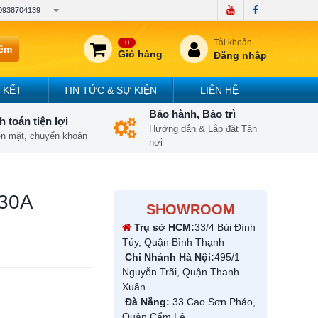
0938704139
Tài khoản
0
iếm
Giỏ hàng
Đăng nhập
 KẾT
TIN TỨC & SỰ KIỆN
LIÊN HỆ
Bảo hành, Bảo trì
 toán tiện lợi
Hướng dẫn & Lắp đặt Tận
iền mặt, chuyển khoản
nơi
730A
SHOWROOM
Trụ sở HCM:
33/4 Bùi Đình
Túy, Quận Bình Thạnh
Chi Nhánh Hà Nội:
495/1
Nguyễn Trãi, Quận Thanh
Xuân
Đà Nẵng:
33 Cao Sơn Pháo,
Quận Cẩm Lệ