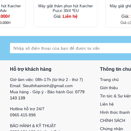
 hút Karcher
Máy giặt thảm phun hút Karcher
Máy giặt gh
 Adv
Puzzi 30/4 *EU
.000₫
Giá:
Liên hệ
Giá:
0.000₫
Giá c
Hỗ trợ khách hàng
Thông tin ch
Giờ làm việc: 08h-17h (từ thứ 2 - thứ 7)
Trang chủ
Email: Sieuthihaiminh@gmail.com
Giới thiệu
Mua hàng - Góp ý - Bảo hành Gọi:
0779
Tin tức & Sự kiệ
143 139
Liên hệ
Hotline hỗ trợ 24/7
Hình thức thanh
0965 415 898
CHÍNH SÁCH
BẢO HÀNH & KỸ THUẬT
Chứng nhận