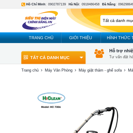
Hồ Chí Minh
:
0902787139
Hà Nội
:
0918486458
Đà Nẵng
:
09629864
TRANG CHỦ
GIỚI THIỆU
HÌNH THỨC 
Hỗ trợ nhiệ
Tư vấn đặt h
TẤT CẢ DANH MỤC
Trang chủ
Máy Văn Phòng
Máy giặt thảm - ghế sofa
Má