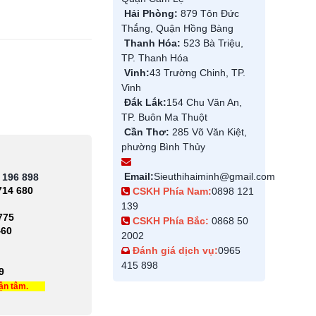
Hải Phòng:
879 Tôn Đức
Thắng, Quận Hồng Bàng
Thanh Hóa:
523 Bà Triệu,
TP. Thanh Hóa
Vinh:
43 Trường Chinh, TP.
Vinh
Đắk Lắk:
154 Chu Văn An,
TP. Buôn Ma Thuột
Cần Thơ:
285 Võ Văn Kiệt,
phường Bình Thủy
Email:
Sieuthihaiminh@gmail.com
 196 898
714 680
CSKH Phía Nam:
0898 121
139
775
CSKH Phía Bắc:
0868 50
460
2002
Đánh giá dịch vụ:
0965
415 898
9
tận tâm.