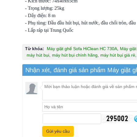
- Kích thước: 74x40x65cm
- Trọng lượng: 25kg
- Dây điện: 8 m
- Phụ tùng: Đầu đầu hút bụi, hút nước, đầu chổi tròn, đầu
- Lắp ráp tại Trung Quốc
Từ khóa:
Máy giặt ghế Sofa HiClean HC 730A
,
Máy giặt
máy hút bụi
,
máy hút bụi chính hãng
,
máy hút bụi giá rẻ
,
Nhận xét, đánh giá sản phẩm Máy giặt 