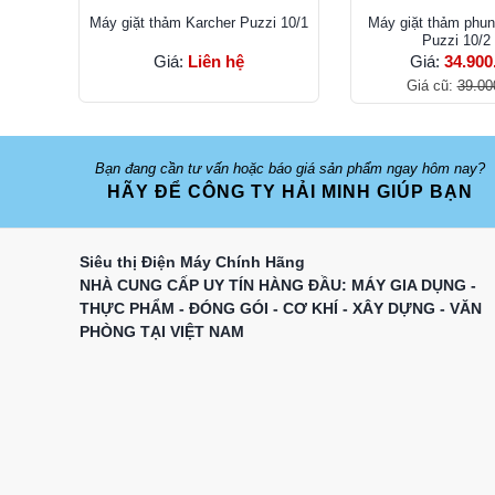
Máy giặt thảm Karcher Puzzi 10/1
Máy giặt thảm phun
Puzzi 10/2
Giá:
Liên hệ
Giá:
34.900
Giá cũ:
39.00
Bạn đang cần tư vấn hoặc báo giá sản phẩm ngay hôm nay?
HÃY ĐỂ CÔNG TY HẢI MINH GIÚP BẠN
Siêu thị Điện Máy Chính Hãng
NHÀ CUNG CẤP UY TÍN HÀNG ĐẦU: MÁY GIA DỤNG -
THỰC PHẨM - ĐÓNG GÓI - CƠ KHÍ - XÂY DỰNG - VĂN
PHÒNG TẠI VIỆT NAM