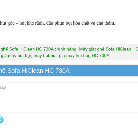
 hút góc – hút khe rãnh, đầu phun bọt hóa chất và chà thảm.
 ghế Sofa HiClean HC 730A chính hãng
,
Máy giặt ghế Sofa HiClean HC
giá máy hút bụi
,
may hut bui
,
gia may hut bui
,
HC 730A
ghế Sofa HiClean HC 730A