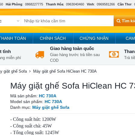
50
Hải Phòng
:
0868227775
Thanh Hóa
:
0963040460
Vinh
:
0969581266
Cần Thơ
:
Tìm k
THANH TOÁN
CHÍNH SÁCH
CHỨNG NHẬN
CAM
Giao hàng toàn quốc
t tình
Thanh
Giao hàng trước trả tiền sau
àng miễn phí
Trả t
COD
y giặt ghế Sofa
Máy giặt ghế Sofa HiClean HC 730A
Máy giặt ghế Sofa HiClean HC 
Mã sản phẩm:
HC 730A
Model sản phẩm:
HC 730A
Danh mục:
Máy giặt ghế Sofa
- Công suất hút: 1200W
- Công suất chà: 45W
- Tổng công suất: 1245W