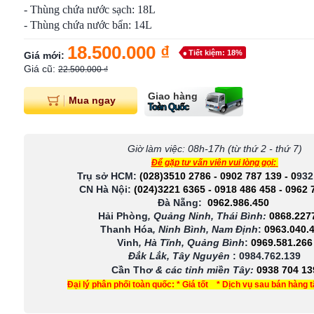
- Thùng chứa nước sạch: 18L
- Thùng chứa nước bẩn: 14L
18.500.000 ₫
Tiết kiệm: 18%
Giá mới:
Giá cũ:
22.500.000 ₫
Giao hàng
Mua ngay
Toàn Quốc
Giờ làm việc: 08h-17h (từ thứ 2 - thứ 7)
Để gặp tư vấn viên vui lòng gọi:
Trụ sở HCM:
(028)3510 2786
-
0902 787 139
-
0
932
CN Hà Nội:
(024)3221 6365
-
0918 486 458
-
0962 
Đà Nẵng:
0962.986.450
Hải Phòng
, Quảng Ninh, Thái Bình:
0868.227
Thanh Hóa
, Ninh Bình, Nam Định
:
0963.040.
Vinh
, Hà Tĩnh, Quảng Bình
:
0969.581.266
Đắk Lắk, Tây Nguyên
:
0984.762.139
Cần Thơ
& các tỉnh miền Tây
:
0938 704 13
Đại lý phân phối toàn quốc: * Giá tốt * Dịch vụ sau bán hàng 