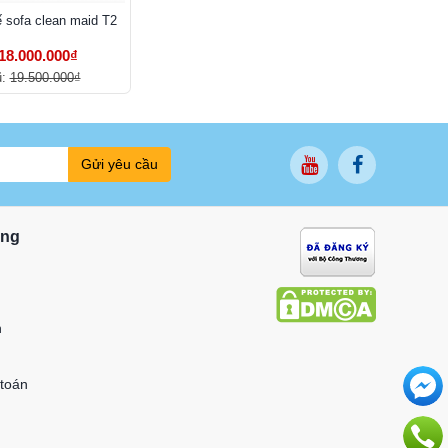
ế sofa clean maid T2
18.000.000₫
ũ:
19.500.000₫
Gửi yêu cầu
ung
n
 toán