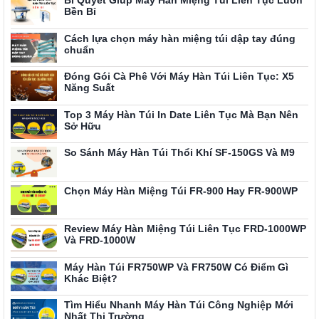
Bí Quyết Giúp Máy Hàn Miệng Túi Liên Tục Luôn
Bền Bỉ
Cách lựa chọn máy hàn miệng túi dập tay đúng
chuẩn
Đóng Gói Cà Phê Với Máy Hàn Túi Liên Tục: X5
Năng Suất
Top 3 Máy Hàn Túi In Date Liên Tục Mà Bạn Nên
Sở Hữu
So Sánh Máy Hàn Túi Thổi Khí SF-150GS Và M9
Chọn Máy Hàn Miệng Túi FR-900 Hay FR-900WP
Review Máy Hàn Miệng Túi Liên Tục FRD-1000WP
Và FRD-1000W
Máy Hàn Túi FR750WP Và FR750W Có Điểm Gì
Khác Biệt?
Tìm Hiểu Nhanh Máy Hàn Túi Công Nghiệp Mới
Nhất Thị Trường