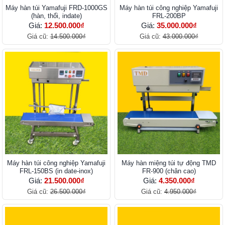
Máy hàn túi Yamafuji FRD-1000GS
Máy hàn túi công nghiệp Yamafuji
(hàn, thổi, indate)
FRL-200BP
Giá:
12.500.000₫
Giá:
35.000.000₫
Giá cũ:
14.500.000₫
Giá cũ:
43.000.000₫
Máy hàn túi công nghiệp Yamafuji
Máy hàn miệng túi tự động TMD
FRL-150BS (in date-inox)
FR-900 (chân cao)
Giá:
21.500.000₫
Giá:
4.350.000₫
Giá cũ:
26.500.000₫
Giá cũ:
4.950.000₫