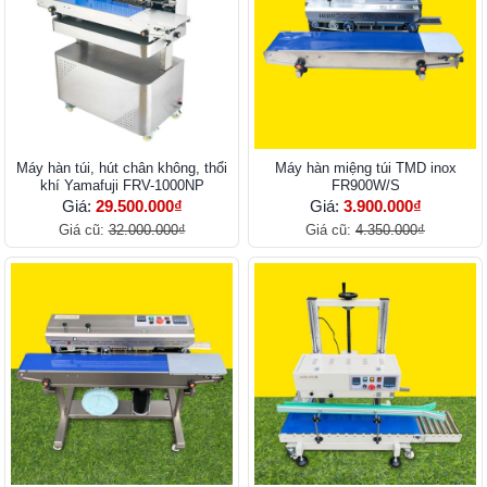
Máy hàn túi, hút chân không, thổi
Máy hàn miệng túi TMD inox
khí Yamafuji FRV-1000NP
FR900W/S
Giá:
29.500.000₫
Giá:
3.900.000₫
Giá cũ:
32.000.000₫
Giá cũ:
4.350.000₫