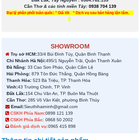
Đắk Lắk, Tây Nguyên
:
0984.762.139
Cần Thơ
& các tỉnh miền Tây
:
0938 704 139
Đại lý phân phối toàn quốc: * Giá tốt * Dịch vụ sau bán hàng tận tâm.
SHOWROOM
Trụ sở HCM:
33/4 Bùi Đình Túy, Quận Bình Thạnh
Chi Nhánh Hà Nội:
495/1 Nguyễn Trãi, Quận Thanh Xuân
Đà Nẵng:
33 Cao Sơn Pháo, Quận Cẩm Lệ
Hải Phòng:
879 Tôn Đức Thắng, Quận Hồng Bàng
Thanh Hóa:
523 Bà Triệu, TP. Thanh Hóa
Vinh:
43 Trường Chinh, TP. Vinh
Đắk Lắk:
154 Chu Văn An, TP. Buôn Ma Thuột
Cần Thơ:
285 Võ Văn Kiệt, phường Bình Thủy
Email:
Sieuthihaiminh@gmail.com
CSKH Phía Nam:
0898 121 139
CSKH Phía Bắc:
0868 50 2002
Đánh giá dịch vụ:
0965 415 898