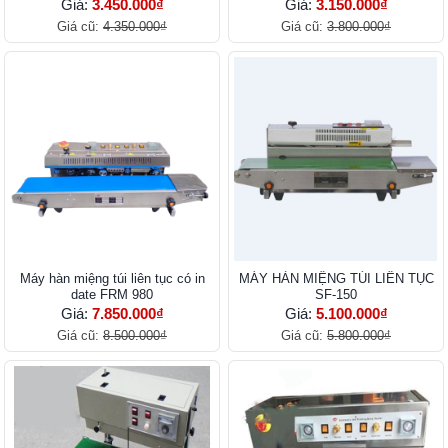
Giá:
3.450.000₫
Giá:
3.150.000₫
Giá cũ:
4.350.000₫
Giá cũ:
3.800.000₫
Máy hàn miệng túi liên tục có in
MÁY HÀN MIỆNG TÚI LIÊN TỤC
date FRM 980
SF-150
Giá:
7.850.000₫
Giá:
5.100.000₫
Giá cũ:
8.500.000₫
Giá cũ:
5.800.000₫