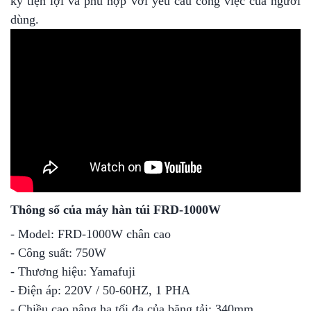
kỳ tiện lợi và phù hợp với yêu cầu công việc của người
dùng.
Thông số của máy hàn túi FRD-1000W
- Model: FRD-1000W chân cao
- Công suất: 750W
- Thương hiệu: Yamafuji
- Điện áp: 220V / 50-60HZ, 1 PHA
- Chiều cao nâng hạ tối đa của băng tải: 340mm