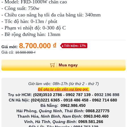
- Model: FRD-1000W chân cao
- Công suất: 750w
- Chiều cao nâng hạ tối đa của băng tải: 340mm
- Tốc độ hàn: 0-13m / phút
- Phạm vi nhiệt độ: 0-300 độ C
- Bề rộng đường hàn: 13mm
8.700.000 ₫
Tiết kiệm: 17%
Giá mới:
Giá cũ:
10.500.000 ₫
Mua ngay
Giờ làm việc: 08h-17h (từ thứ 2 - thứ 7)
Để gặp tư vấn viên vui lòng gọi:
Trụ sở HCM:
(028)3510 2786
-
0902 787 139
-
0
932 196 898
CN Hà Nội:
(024)3221 6365
-
0918 486 458
-
0962 714 680
Đà Nẵng:
0962.986.450
Hải Phòng
, Quảng Ninh, Thái Bình:
0868.227775
Thanh Hóa
, Ninh Bình, Nam Định
:
0963.040.460
Vinh
, Hà Tĩnh, Quảng Bình
:
0969.581.266