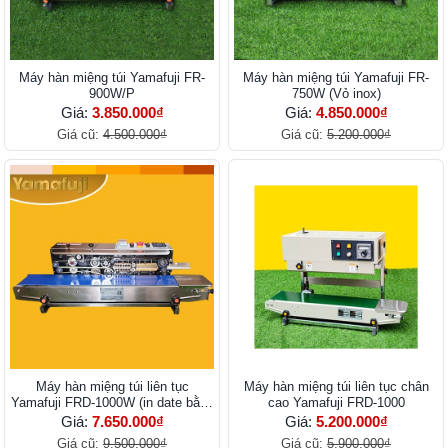
Máy hàn miệng túi Yamafuji FR-
Máy hàn miệng túi Yamafuji FR-
900W/P
750W (Vỏ inox)
Giá:
3.850.000₫
Giá:
4.850.000₫
Giá cũ:
4.500.000₫
Giá cũ:
5.200.000₫
Máy hàn miệng túi liên tục
Máy hàn miệng túi liên tục chân
Yamafuji FRD-1000W (in date bằng
cao Yamafuji FRD-1000
mực)
Giá:
7.650.000₫
Giá:
5.200.000₫
Giá cũ:
9.500.000₫
Giá cũ:
5.900.000₫