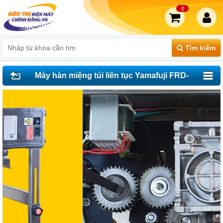
0
Tìm kiếm
Máy hàn miệng túi liên tục Yamafuji FRD-
1000W (chân cao)