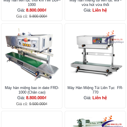
Máy hàn liên tục thổi khí HM DBF-
Máy hàn miệng túi liên tục M9 -
1000
vừa hút vừa thổi
Giá:
8.800.000₫
Giá:
Liên hệ
Giá cũ:
9.800.000₫
Máy hàn miệng bao in date FRD-
Máy Hàn Miệng Túi Liên Tục FR-
1000 (Chân cao)
770
Giá:
8.800.000₫
Giá:
Liên hệ
Giá cũ:
9.500.000₫