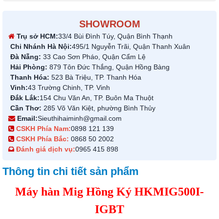
SHOWROOM
Trụ sở HCM:
33/4 Bùi Đình Túy, Quận Bình Thạnh
Chi Nhánh Hà Nội:
495/1 Nguyễn Trãi, Quận Thanh Xuân
Đà Nẵng:
33 Cao Sơn Pháo, Quận Cẩm Lệ
Hải Phòng:
879 Tôn Đức Thắng, Quận Hồng Bàng
Thanh Hóa:
523 Bà Triệu, TP. Thanh Hóa
Vinh:
43 Trường Chinh, TP. Vinh
Đắk Lắk:
154 Chu Văn An, TP. Buôn Ma Thuột
Cần Thơ:
285 Võ Văn Kiệt, phường Bình Thủy
Email:
Sieuthihaiminh@gmail.com
CSKH Phía Nam:
0898 121 139
CSKH Phía Bắc:
0868 50 2002
Đánh giá dịch vụ:
0965 415 898
Thông tin chi tiết sản phẩm
Máy hàn Mig Hồng Ký HKMIG500I-
IGBT