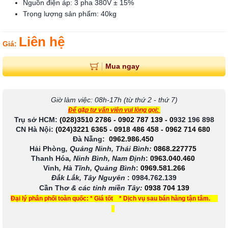
Nguồn điện áp: 3 pha 380V ± 15%
Trọng lượng sản phẩm: 40kg
Liên hệ
Giá:
Mua ngay
Giờ làm việc: 08h-17h (từ thứ 2 - thứ 7)
Để gặp tư vấn viên vui lòng gọi:
Trụ sở HCM:
(028)3510 2786
-
0902 787 139
-
0
932 196 898
CN Hà Nội:
(024)3221 6365
-
0918 486 458
-
0962 714 680
Đà Nẵng:
0962.986.450
Hải Phòng
, Quảng Ninh, Thái Bình:
0868.227775
Thanh Hóa
, Ninh Bình, Nam Định
:
0963.040.460
Vinh
, Hà Tĩnh, Quảng Bình
:
0969.581.266
Đắk Lắk, Tây Nguyên
:
0984.762.139
Cần Thơ
& các tỉnh miền Tây
:
0938 704 139
Đại lý phân phối toàn quốc: * Giá tốt * Dịch vụ sau bán hàng tận tâm.