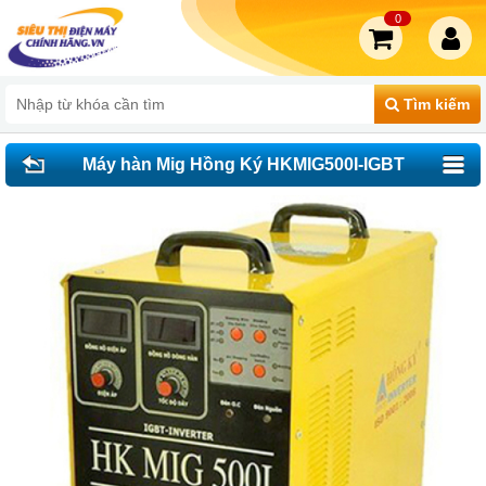
0
Tìm kiếm
Máy hàn Mig Hồng Ký HKMIG500I-IGBT