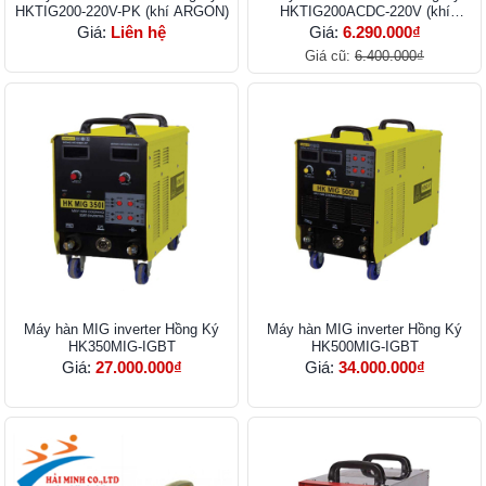
HKTIG200-220V-PK (khí ARGON)
HKTIG200ACDC-220V (khí
ARGON)
Giá:
Liên hệ
Giá:
6.290.000₫
Giá cũ:
6.400.000₫
Máy hàn MIG inverter Hồng Ký
Máy hàn MIG inverter Hồng Ký
HK350MIG-IGBT
HK500MIG-IGBT
Giá:
27.000.000₫
Giá:
34.000.000₫