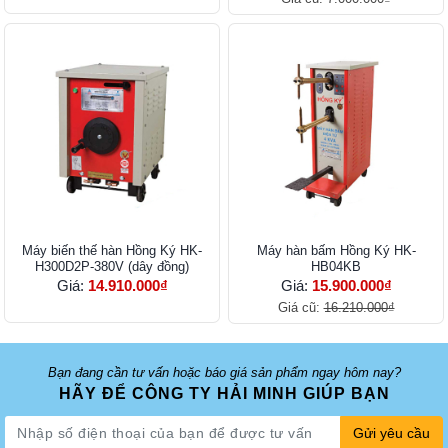
Máy biến thế hàn Hồng Ký HK-
Máy hàn bấm Hồng Ký HK-
H300D2P-380V (dây đồng)
HB04KB
Giá:
14.910.000₫
Giá:
15.900.000₫
Giá cũ:
16.210.000₫
Bạn đang cần tư vấn hoặc báo giá sản phẩm ngay hôm nay?
HÃY ĐỂ CÔNG TY HẢI MINH GIÚP BẠN
Gửi yêu cầu