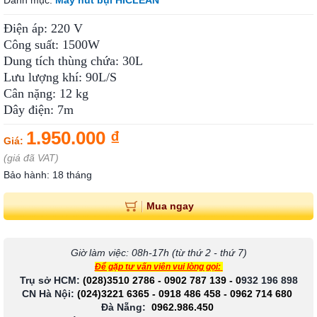
Danh mục:
Máy hút bụi HICLEAN
Điện áp: 220 V
Công suất: 1500W
Dung tích thùng chứa: 30L
Lưu lượng khí: 90L/S
Cân nặng: 12 kg
Dây điện: 7m
1.950.000 ₫
Giá:
(giá đã VAT)
Bảo hành: 18 tháng
Mua ngay
Giờ làm việc: 08h-17h (từ thứ 2 - thứ 7)
Để gặp tư vấn viên vui lòng gọi:
Trụ sở HCM:
(028)3510 2786
-
0902 787 139
-
0
932 196 898
CN Hà Nội:
(024)3221 6365
-
0918 486 458
-
0962 714 680
Đà Nẵng:
0962.986.450