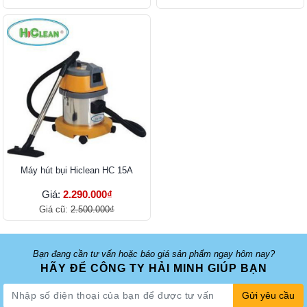
Máy hút bụi Hiclean HC 15A
Giá:
2.290.000₫
Giá cũ:
2.500.000₫
Bạn đang cần tư vấn hoặc báo giá sản phẩm ngay hôm nay?
HÃY ĐỂ CÔNG TY HẢI MINH GIÚP BẠN
Gửi yêu cầu