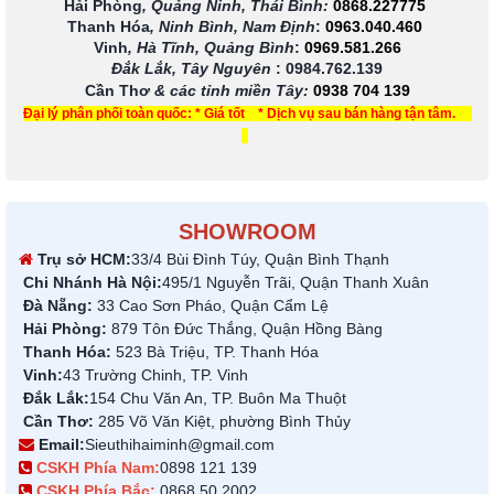
Hải Phòng
, Quảng Ninh, Thái Bình:
0868.227775
Thanh Hóa
, Ninh Bình, Nam Định
:
0963.040.460
Vinh
, Hà Tĩnh, Quảng Bình
:
0969.581.266
Đắk Lắk, Tây Nguyên
:
0984.762.139
Cần Thơ
& các tỉnh miền Tây
:
0938 704 139
Đại lý phân phối toàn quốc: * Giá tốt * Dịch vụ sau bán hàng tận tâm.
SHOWROOM
Trụ sở HCM:
33/4 Bùi Đình Túy, Quận Bình Thạnh
Chi Nhánh Hà Nội:
495/1 Nguyễn Trãi, Quận Thanh Xuân
Đà Nẵng:
33 Cao Sơn Pháo, Quận Cẩm Lệ
Hải Phòng:
879 Tôn Đức Thắng, Quận Hồng Bàng
Thanh Hóa:
523 Bà Triệu, TP. Thanh Hóa
Vinh:
43 Trường Chinh, TP. Vinh
Đắk Lắk:
154 Chu Văn An, TP. Buôn Ma Thuột
Cần Thơ:
285 Võ Văn Kiệt, phường Bình Thủy
Email:
Sieuthihaiminh@gmail.com
CSKH Phía Nam:
0898 121 139
CSKH Phía Bắc:
0868 50 2002