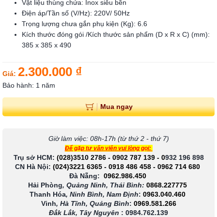
Vật liệu thùng chứa: Inox siêu bền
Điện áp/Tần số (V/Hz): 220V/ 50Hz
Trọng lượng chưa gắn phụ kiện (Kg): 6.6
Kích thước đóng gói /Kích thước sản phẩm (D x R x C) (mm):
385 x 385 x 490
2.300.000 ₫
Giá:
Bảo hành: 1 năm
Mua ngay
Giờ làm việc: 08h-17h (từ thứ 2 - thứ 7)
Để gặp tư vấn viên vui lòng gọi:
Trụ sở HCM:
(028)3510 2786
-
0902 787 139
-
0
932 196 898
CN Hà Nội:
(024)3221 6365
-
0918 486 458
-
0962 714 680
Đà Nẵng:
0962.986.450
Hải Phòng
, Quảng Ninh, Thái Bình:
0868.227775
Thanh Hóa
, Ninh Bình, Nam Định
:
0963.040.460
Vinh
, Hà Tĩnh, Quảng Bình
:
0969.581.266
Đắk Lắk, Tây Nguyên
:
0984.762.139