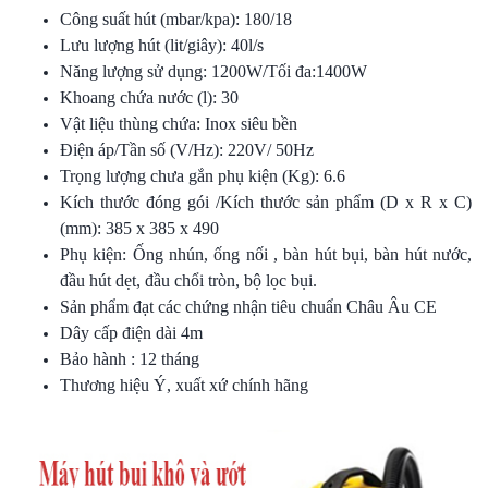
Công suất hút (mbar/kpa): 180/18
Lưu lượng hút (lit/giây): 40l/s
Năng lượng sử dụng: 1200W/Tối đa:1400W
Khoang chứa nước (l): 30
Vật liệu thùng chứa: Inox siêu bền
Điện áp/Tần số (V/Hz): 220V/ 50Hz
Trọng lượng chưa gắn phụ kiện (Kg): 6.6
Kích thước đóng gói /Kích thước sản phẩm (D x R x C)
(mm): 385 x 385 x 490
Phụ kiện: Ống nhún, ống nối , bàn hút bụi, bàn hút nước,
đầu hút dẹt, đầu chổi tròn, bộ lọc bụi.
Sản phẩm đạt các chứng nhận tiêu chuẩn Châu Âu CE
Dây cấp điện dài 4m
Bảo hành : 12 tháng
Thương hiệu Ý, xuất xứ chính hãng