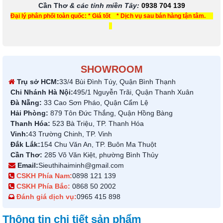
Cần Thơ
& các tỉnh miền Tây
:
0938 704 139
Đại lý phân phối toàn quốc: * Giá tốt * Dịch vụ sau bán hàng tận tâm.
SHOWROOM
Trụ sở HCM:
33/4 Bùi Đình Túy, Quận Bình Thạnh
Chi Nhánh Hà Nội:
495/1 Nguyễn Trãi, Quận Thanh Xuân
Đà Nẵng:
33 Cao Sơn Pháo, Quận Cẩm Lệ
Hải Phòng:
879 Tôn Đức Thắng, Quận Hồng Bàng
Thanh Hóa:
523 Bà Triệu, TP. Thanh Hóa
Vinh:
43 Trường Chinh, TP. Vinh
Đắk Lắk:
154 Chu Văn An, TP. Buôn Ma Thuột
Cần Thơ:
285 Võ Văn Kiệt, phường Bình Thủy
Email:
Sieuthihaiminh@gmail.com
CSKH Phía Nam:
0898 121 139
CSKH Phía Bắc:
0868 50 2002
Đánh giá dịch vụ:
0965 415 898
Thông tin chi tiết sản phẩm