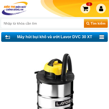
0
Tìm kiếm
Máy hút bụi khô và ướt Lavor DVC 30 XT