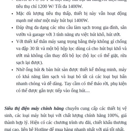
tiêu thụ chỉ 1200 W/ Tối đa 1400W.
Mặc dù lượng tiêu thụ thấp, thiết bị này vẫn hoạt động
mạnh mẽ như một máy hút bụi 1400W.
Đáp ứng đa dạng các nhu cầu làm sạch trong gia đình, sân
vườn và garage với 3 tính năng ưu việt: hút khô, hút ướt.
Với thiết kế thân máy sang trọng bằng thép không gỉ chống
va đập 30 lít và một bộ hộp lọc dùng cả cho hút bụi khô và
ướt mà không cần thay đổi bộ lọc (bộ lọc có thể giặt, rửa
sạch lại được).
Nhờ ống hút & bàn hút sàn được thiết kế thông minh, máy
có khả năng làm sạch và loại bỏ tất cả các loại bụi bẩn
nhanh chóng và dễ dàng. Tay cầm có thể tháo rời, phụ kiện
có thể được gắn trực tiếp vào ống hút....
Siêu thị điện máy chính hãng
chuyên cung cấp các thiết bị vệ
sinh, các loại máy hút bụi với chất lượng chính hãng 100%, giá
thành hợp lý. Hiện có các chương trình ưu đãi, chiết khấu thương
mại cao, liên hệ Hotline để mua hàng nhanh nhất với giá tốt nhất.