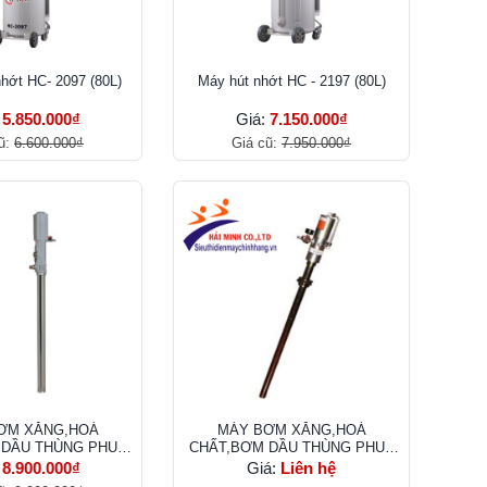
hớt HC- 2097 (80L)
Máy hút nhớt HC - 2197 (80L)
:
5.850.000₫
Giá:
7.150.000₫
ũ:
6.600.000₫
Giá cũ:
7.950.000₫
ƠM XĂNG,HOÁ
MÁY BƠM XĂNG,HOÁ
 DẦU THÙNG PHUY
CHẤT,BƠM DẦU THÙNG PHUY
 180L-200L
180L-200L
:
8.900.000₫
Giá:
Liên hệ