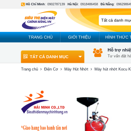
Hồ Chí Minh
:
0902787139
Hà Nội
:
0918486458
Đà Nẵng
:
09629864
TRANG CHỦ
GIỚI THIỆU
HÌNH THỨC 
Hỗ trợ nhiệ
Tư vấn đặt h
TẤT CẢ DANH MỤC
Trang chủ
Điện Cơ
Máy Hút Nhớt
Máy hút nhớt Kocu K