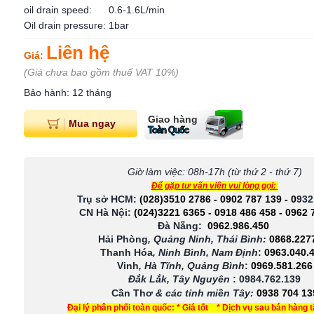
oil drain speed: 0.6-1.6L/min
Oil drain pressure: 1bar
Liên hệ
Giá:
(Giá chưa bao gồm thuế VAT 10%)
Bảo hành: 12 tháng
Giao hàng
Mua ngay
Toàn Quốc
Giờ làm việc: 08h-17h (từ thứ 2 - thứ 7)
Để gặp tư vấn viên vui lòng gọi:
Trụ sở HCM:
(028)3510 2786
-
0902 787 139
-
0
932
CN Hà Nội:
(024)3221 6365
-
0918 486 458
-
0962 
Đà Nẵng:
0962.986.450
Hải Phòng
, Quảng Ninh, Thái Bình:
0868.227
Thanh Hóa
, Ninh Bình, Nam Định
:
0963.040.
Vinh
, Hà Tĩnh, Quảng Bình
:
0969.581.266
Đắk Lắk, Tây Nguyên
:
0984.762.139
Cần Thơ
& các tỉnh miền Tây
:
0938 704 13
Đại lý phân phối toàn quốc: * Giá tốt * Dịch vụ sau bán hàng 