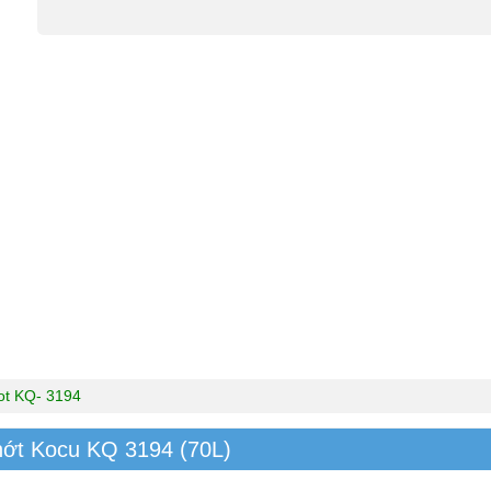
ot KQ- 3194
hớt Kocu KQ 3194 (70L)