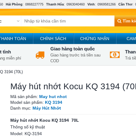
50
Hải Phòng
:
0868227775
Thanh Hóa
:
0963040460
Vinh
:
0969581266
Cần Thơ
:
Tìm k
THANH TOÁN
CHÍNH SÁCH
CHỨNG NHẬN
CAM
Giao hàng toàn quốc
t tình
Thanh
Giao hàng trước trả tiền sau
àng miễn phí
Trả t
COD
Q 3194 (70L)
Máy hút nhớt Kocu KQ 3194 (70
Mã sản phẩm:
May hut nhot
Model sản phẩm:
KQ 3194
Danh mục:
Máy Hút Nhớt
Máy hút nhớt Kocu KQ 3194 70L
Thông số kỹ thuật
Model: KQ-3194