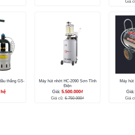
Giá c
dầu thắng GS-
Máy hút nhớt HC-2090 Sơn Tĩnh
Máy hút 
Điện
 hệ
Giá:
5.500.000₫
Giá
Giá cũ:
6.750.000₫
Giá c