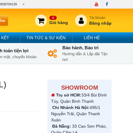
0938704139
Tài khoản
0
iếm
Giỏ hàng
Đăng nhập
 KẾT
TIN TỨC & SỰ KIỆN
LIÊN HỆ
Bảo hành, Bảo trì
 toán tiện lợi
Hướng dẫn & Lắp đặt Tận
iền mặt, chuyển khoản
nơi
L)
SHOWROOM
Trụ sở HCM:
33/4 Bùi Đình
Túy, Quận Bình Thạnh
Chi Nhánh Hà Nội:
495/1
Nguyễn Trãi, Quận Thanh
Xuân
Đà Nẵng:
33 Cao Sơn Pháo,
Quận Cẩm Lệ