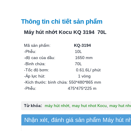
Thông tin chi tiết sản phẩm
Máy hút nhớt Kocu KQ 3194 70L
Mã sản phẩm:
KQ-3194
-Phễu: 10L
-độ cao của dầu: 1650 mm
-Bình chứa: 70L
-Tốc độ bơm: 0.61.6L/ phút
-Áp lực hút: 1 vòng
-Kích thước: bình chứa: 550*480*865 mm
-Phễu: 475*475*225 m
Từ khóa:
máy hút nhớt
,
may hut nhot Kocu
,
may hut nh
Nhận xét, đánh giá sản phẩm Máy hút n