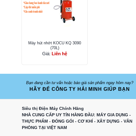
Máy hút nhớt KOCU KQ 3090
(70L)
Giá:
Liên hệ
Bạn đang cần tư vấn hoặc báo giá sản phẩm ngay hôm nay?
HÃY ĐỂ CÔNG TY HẢI MINH GIÚP BẠN
Siêu thị Điện Máy Chính Hãng
NHÀ CUNG CẤP UY TÍN HÀNG ĐẦU: MÁY GIA DỤNG -
THỰC PHẨM - ĐÓNG GÓI - CƠ KHÍ - XÂY DỰNG - VĂN
PHÒNG TẠI VIỆT NAM