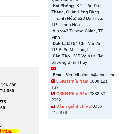
Hải Phòng:
879 Tôn Đức
Thắng, Quận Hồng Bàng
Thanh Hóa:
523 Bà Triệu,
TP. Thanh Hóa
Vinh:
43 Trường Chinh, TP.
Vinh
Đắk Lắk:
154 Chu Văn An,
TP. Buôn Ma Thuột
Cần Thơ:
285 Võ Văn Kiệt,
phường Bình Thủy
Email:
Sieuthihaiminh@gmail.com
CSKH Phía Nam:
0898 121
 196 898
139
714 680
CSKH Phía Bắc:
0868 50
2002
775
Đánh giá dịch vụ:
0965
460
415 898
9
tận tâm.