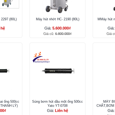
 2297 (80L)
Máy hút nhớt HC- 2190 (80L)
MMáy hút n
 hệ
Giá:
5.600.000₫
Giá
Giá cũ:
6.800.000₫
Giá c
ai ống 500cc
Súng bơm hút dầu một ống 500cc
MÁY B
Á THANH LÝ)
Yato YT-0708
CHẤT,BƠM
HPMM
000₫
Giá:
Liên hệ
Giá