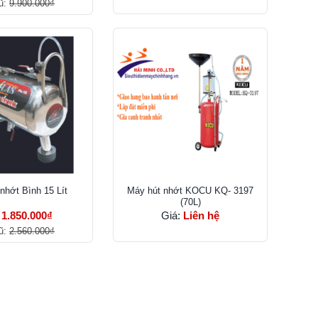
ũ:
9.900.000₫
nhớt Bình 15 Lít
Máy hút nhớt KOCU KQ- 3197
(70L)
:
1.850.000₫
Giá:
Liên hệ
ũ:
2.560.000₫