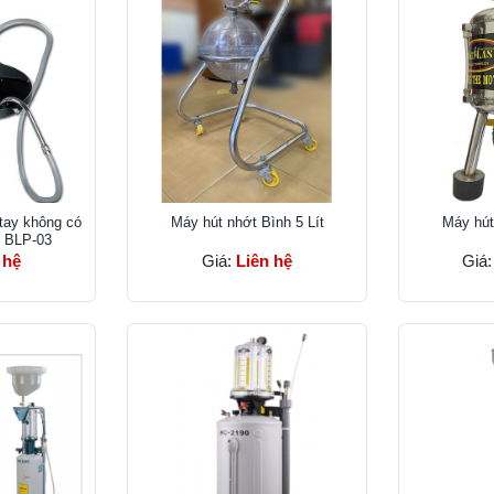
tay không có
Máy hút nhớt Bình 5 Lít
Máy hút
z BLP-03
 hệ
Giá:
Liên hệ
Giá