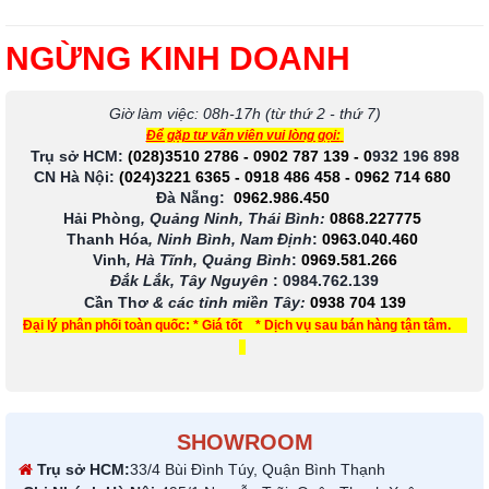
NGỪNG KINH DOANH
Giờ làm việc: 08h-17h (từ thứ 2 - thứ 7)
Để gặp tư vấn viên vui lòng gọi:
Trụ sở HCM:
(028)3510 2786
-
0902 787 139
-
0
932 196 898
CN Hà Nội:
(024)3221 6365
-
0918 486 458
-
0962 714 680
Đà Nẵng:
0962.986.450
Hải Phòng
, Quảng Ninh, Thái Bình:
0868.227775
Thanh Hóa
, Ninh Bình, Nam Định
:
0963.040.460
Vinh
, Hà Tĩnh, Quảng Bình
:
0969.581.266
Đắk Lắk, Tây Nguyên
:
0984.762.139
Cần Thơ
& các tỉnh miền Tây
:
0938 704 139
Đại lý phân phối toàn quốc: * Giá tốt * Dịch vụ sau bán hàng tận tâm.
SHOWROOM
Trụ sở HCM:
33/4 Bùi Đình Túy, Quận Bình Thạnh