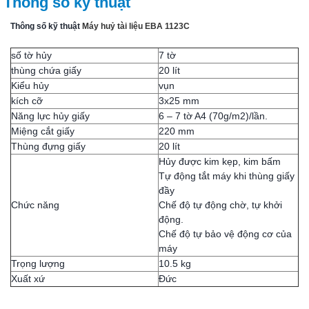
Thông số kỹ thuật
Thông số kỹ thuật
Máy huỷ tài liệu EBA 1123C
số tờ hủy
7 tờ
thùng chứa giấy
20 lít
Kiểu hủy
vụn
kích cỡ
3x25 mm
Năng lực hủy giấy
6 – 7 tờ A4 (70g/m2)/lần.
Miệng cắt giấy
220 mm
Thùng đựng giấy
20 lít
Hủy được kim kẹp, kim bấm
Tự động tắt máy khi thùng giấy
đầy
Chức năng
Chế độ tự động chờ, tự khởi
động.
Chế độ tự bảo vệ động cơ của
máy
Trọng lượng
10.5 kg
Xuất xứ
Đức