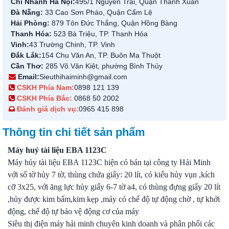
Chi Nhánh Hà Nội:
495/1 Nguyễn Trãi, Quận Thanh Xuân
Đà Nẵng:
33 Cao Sơn Pháo, Quận Cẩm Lệ
Hải Phòng:
879 Tôn Đức Thắng, Quận Hồng Bàng
Thanh Hóa:
523 Bà Triệu, TP. Thanh Hóa
Vinh:
43 Trường Chinh, TP. Vinh
Đắk Lắk:
154 Chu Văn An, TP. Buôn Ma Thuột
Cần Thơ:
285 Võ Văn Kiệt, phường Bình Thủy
Email:
Sieuthihaiminh@gmail.com
CSKH Phía Nam:
0898 121 139
CSKH Phía Bắc:
0868 50 2002
Đánh giá dịch vụ:
0965 415 898
Thông tin chi tiết sản phẩm
Máy huỷ tài liệu EBA 1123C
Máy hủy tài liệu EBA 1123C hiện có bán tại công ty Hải Minh
với số tờ hủy 7 tờ, thùng chứa giấy: 20 lít, có kiểu hủy vụn ,kích
cỡ 3x25, với ăng lực hủy giấy 6-7 tờ a4, có thùng đựng giấy 20 lít
,hủy được kim bấm,kim kẹp ,máy có chế độ tự động chờ , tự khởi
động, chế độ tự bảo vệ động cơ của máy
Siêu thị điện máy hải minh chuyên kinh doanh và phân phối các