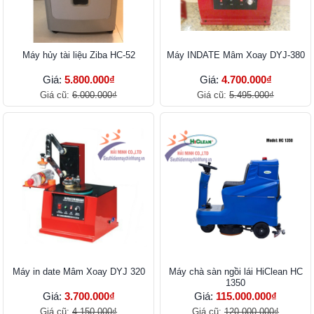
Máy hủy tài liệu Ziba HC-52
Máy INDATE Mâm Xoay DYJ-380
Giá:
5.800.000₫
Giá:
4.700.000₫
Giá cũ:
6.000.000₫
Giá cũ:
5.495.000₫
Máy in date Mâm Xoay DYJ 320
Máy chà sàn ngồi lái HiClean HC
1350
Giá:
3.700.000₫
Giá:
115.000.000₫
Giá cũ:
4.150.000₫
Giá cũ:
120.000.000₫