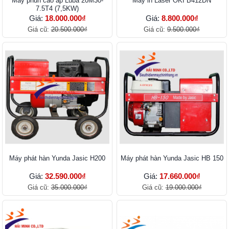
Máy phun cao áp Luba 20M30-
Máy in Laser OKI B412DN
7.5T4 (7,5KW)
Giá:
18.000.000₫
Giá:
8.800.000₫
Giá cũ:
20.500.000₫
Giá cũ:
9.500.000₫
Máy phát hàn Yunda Jasic H200
Máy phát hàn Yunda Jasic HB 150
Giá:
32.590.000₫
Giá:
17.660.000₫
Giá cũ:
35.000.000₫
Giá cũ:
19.000.000₫