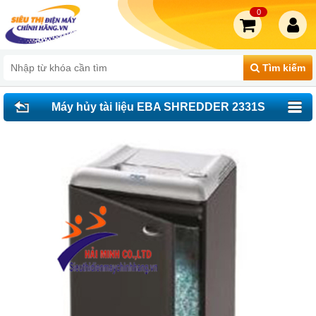
0
Tìm kiếm
Máy hủy tài liệu EBA SHREDDER 2331S