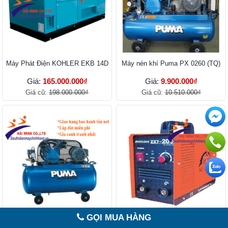
Máy Phát Điện KOHLER EKB 14D
Máy nén khí Puma PX 0260 (TQ)
Giá:
165.000.000₫
Giá:
9.900.000₫
Giá cũ:
198.000.000₫
Giá cũ:
10.510.000₫
GỌI MUA HÀNG
Máy nén khí Puma PK 0260
MÁY HÀN ĐIỆN TỬ KINGLONG