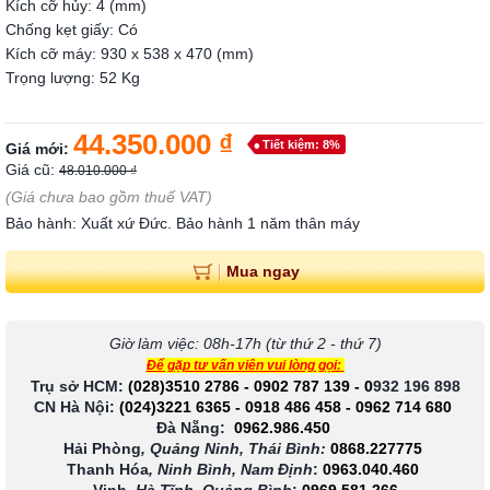
Kích cỡ hủy: 4 (mm)
Chống kẹt giấy: Có
Kích cỡ máy: 930 x 538 x 470 (mm)
Trọng lượng: 52 Kg
44.350.000 ₫
Tiết kiệm: 8%
Giá mới:
Giá cũ:
48.010.000 ₫
(Giá chưa bao gồm thuế VAT)
Bảo hành: Xuất xứ Đức. Bảo hành 1 năm thân máy
Mua ngay
Giờ làm việc: 08h-17h (từ thứ 2 - thứ 7)
Để gặp tư vấn viên vui lòng gọi:
Trụ sở HCM:
(028)3510 2786
-
0902 787 139
-
0
932 196 898
CN Hà Nội:
(024)3221 6365
-
0918 486 458
-
0962 714 680
Đà Nẵng:
0962.986.450
Hải Phòng
, Quảng Ninh, Thái Bình:
0868.227775
Thanh Hóa
, Ninh Bình, Nam Định
:
0963.040.460