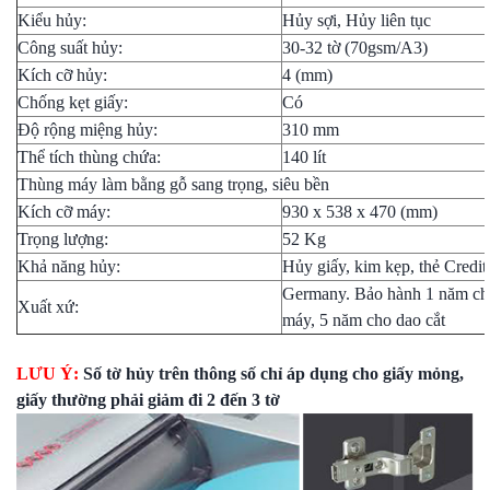
Kiểu hủy:
Hủy sợi, Hủy liên tục
Công suất hủy:
30-32 tờ (70gsm/A3)
Kích cỡ hủy:
4 (mm)
Chống kẹt giấy:
Có
Độ rộng miệng hủy:
310 mm
Thể tích thùng chứa:
140 lít
Thùng máy làm bằng gỗ sang trọng, siêu bền
Kích cỡ máy:
930 x 538 x 470 (mm)
Trọng lượng:
52 Kg
Khả năng hủy:
Hủy giấy, kim kẹp, thẻ Credi
Germany. Bảo hành 1 năm ch
Xuất xứ:
máy, 5 năm cho dao cắt
LƯU Ý:
Số tờ hủy trên thông số chỉ áp dụng cho giấy mỏng,
giấy thường phải giảm đi 2 đến 3 tờ