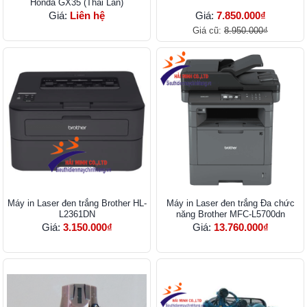
Honda GX35 (Thái Lan)
Giá:
Liên hệ
Giá:
7.850.000₫
Giá cũ:
8.950.000₫
Máy in Laser đen trắng Brother HL-
Máy in Laser đen trắng Đa chức
L2361DN
năng Brother MFC-L5700dn
Giá:
3.150.000₫
Giá:
13.760.000₫