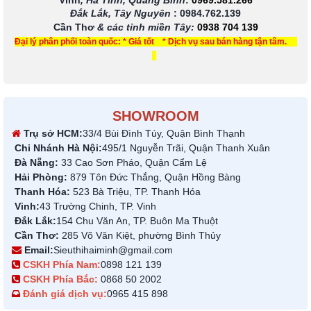
Vinh
, Hà Tĩnh, Quảng Bình
:
0969.581.266
Đắk Lắk, Tây Nguyên
:
0984.762.139
Cần Thơ
& các tỉnh miền Tây
:
0938 704 139
Đại lý phân phối toàn quốc: * Giá tốt * Dịch vụ sau bán hàng tận tâm.
SHOWROOM
Trụ sở HCM:
33/4 Bùi Đình Túy, Quận Bình Thạnh
Chi Nhánh Hà Nội:
495/1 Nguyễn Trãi, Quận Thanh Xuân
Đà Nẵng:
33 Cao Sơn Pháo, Quận Cẩm Lệ
Hải Phòng:
879 Tôn Đức Thắng, Quận Hồng Bàng
Thanh Hóa:
523 Bà Triệu, TP. Thanh Hóa
Vinh:
43 Trường Chinh, TP. Vinh
Đắk Lắk:
154 Chu Văn An, TP. Buôn Ma Thuột
Cần Thơ:
285 Võ Văn Kiệt, phường Bình Thủy
Email:
Sieuthihaiminh@gmail.com
CSKH Phía Nam:
0898 121 139
CSKH Phía Bắc:
0868 50 2002
Đánh giá dịch vụ:
0965 415 898