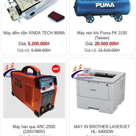
Máy đếm tiền XINDA TECH 9699A
Máy nén khí Puma PK 2100
(Taiwan)
Giá:
5.200.000₫
Giá:
20.500.000₫
Giá cũ:
6.500.000₫
Giá cũ:
21.510.000₫
Máy hàn que ARC-250D
MÁY IN BROTHER LASERJET
(220V/380V)
HL- 6400DW