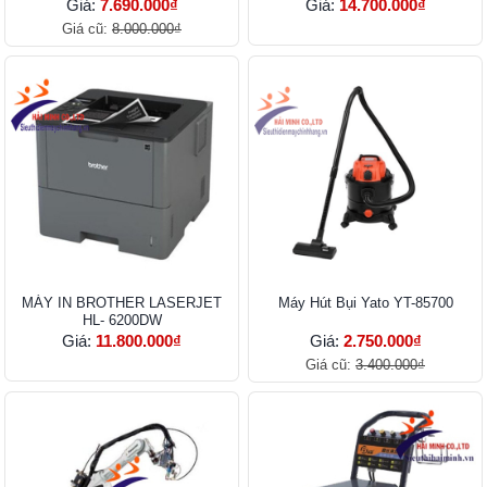
Giá:
7.690.000₫
Giá:
14.700.000₫
Giá cũ:
8.000.000₫
MÁY IN BROTHER LASERJET
Máy Hút Bụi Yato YT-85700
HL- 6200DW
Giá:
11.800.000₫
Giá:
2.750.000₫
Giá cũ:
3.400.000₫