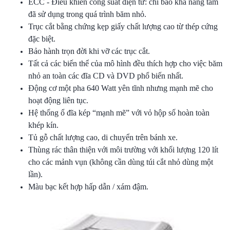
ECC - Điều khiển công suất điện tử: chỉ báo khả năng tấm
đã sử dụng trong quá trình băm nhỏ.
Trục cắt bằng chứng kẹp giấy chất lượng cao từ thép cứng
đặc biệt.
Bảo hành trọn đời khi vỡ các trục cắt.
Tất cả các biến thể của mô hình đều thích hợp cho việc băm
nhỏ an toàn các đĩa CD và DVD phổ biến nhất.
Động cơ một pha 640 Watt yên tĩnh nhưng mạnh mẽ cho
hoạt động liên tục.
Hệ thống ổ đĩa kép “mạnh mẽ” với vỏ hộp số hoàn toàn
khép kín.
Tủ gỗ chất lượng cao, di chuyển trên bánh xe.
Thùng rác thân thiện với môi trường với khối lượng 120 lít
cho các mảnh vụn (không cần dùng túi cắt nhỏ dùng một
lần).
Màu bạc kết hợp hấp dẫn / xám đậm.