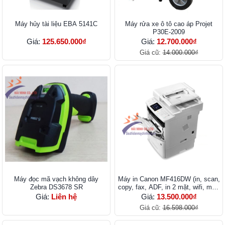
Máy hủy tài liệu EBA 5141C
Máy rửa xe ô tô cao áp Projet
P30E-2009
Giá:
125.650.000₫
Giá:
12.700.000₫
Giá cũ:
14.000.000₫
Máy đọc mã vạch không dây
Máy in Canon MF416DW (in, scan,
Zebra DS3678 SR
copy, fax, ADF, in 2 mặt, wifi, mực
319)
Giá:
Liên hệ
Giá:
13.500.000₫
Giá cũ:
16.598.000₫