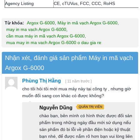
Agency Listing
CE, cTUVus, FCC, CCC, RoHS
Từ khóa:
Argox G-6000
,
Máy in mã vạch Argox G-6000
,
may in ma vach Argox G-6000
,
cần mua máy in mã vạch Argox G-6000
,
mua may in ma vach Argox G-6000 o dau gia re
Nhận xét, đánh giá sản phẩm Máy in mã vạch
Argox G-6000
Phùng Thị Hằng
[ 11 năm trước ]
cho tôi hỏi tôi mới mua máy này tại công ty , nhưng giờ
muốn đổi sang con khác có được không?
Nguyễn Dũng
QUẢN TRỊ VIÊN
chào bạn, bên mình có hình thức được đổi sản
phẩm trong những ngày đầu mới sử dụng nếu
sản phẩm đó bi lỗi về phần điện hoặc kỹ thuật
bạn nhé, để được nắm rõ hơn bạn vui lòng liên