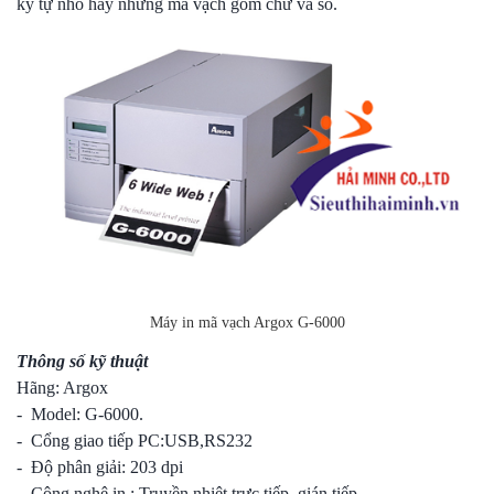
ký tự nhỏ hay nhứng mã vạch gồm chữ và số.
Máy in mã vạch Argox G-6000
Thông số kỹ thuật
Hãng: Argox
- Model: G-6000.
- Cổng giao tiếp PC:USB,RS232
- Độ phân giải: 203 dpi
- Công nghệ in : Truyền nhiệt trực tiếp, gián tiếp.