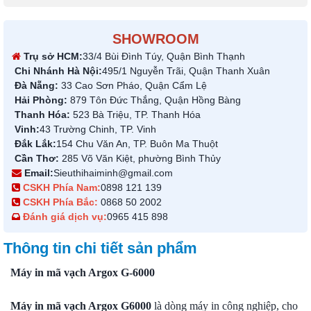
SHOWROOM
Trụ sở HCM:
33/4 Bùi Đình Túy, Quận Bình Thạnh
Chi Nhánh Hà Nội:
495/1 Nguyễn Trãi, Quận Thanh Xuân
Đà Nẵng:
33 Cao Sơn Pháo, Quận Cẩm Lệ
Hải Phòng:
879 Tôn Đức Thắng, Quận Hồng Bàng
Thanh Hóa:
523 Bà Triệu, TP. Thanh Hóa
Vinh:
43 Trường Chinh, TP. Vinh
Đắk Lắk:
154 Chu Văn An, TP. Buôn Ma Thuột
Cần Thơ:
285 Võ Văn Kiệt, phường Bình Thủy
Email:
Sieuthihaiminh@gmail.com
CSKH Phía Nam:
0898 121 139
CSKH Phía Bắc:
0868 50 2002
Đánh giá dịch vụ:
0965 415 898
Thông tin chi tiết sản phẩm
Máy in mã vạch Argox G-6000
Máy in mã vạch Argox G6000
là dòng máy in công nghiệp, cho