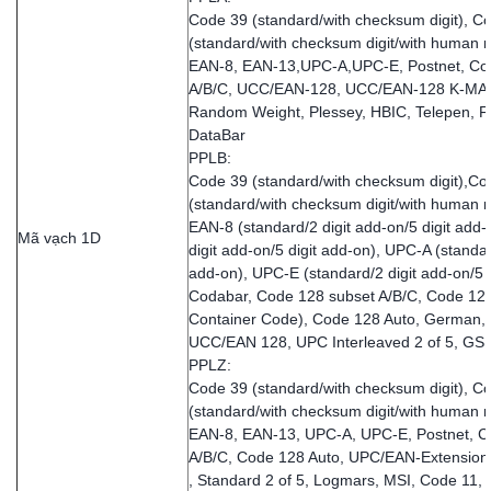
Code 39 (standard/with checksum digit), Co
(standard/with checksum digit/with human r
EAN-8, EAN-13,UPC-A,UPC-E, Postnet, Co
A/B/C, UCC/EAN-128, UCC/EAN-128 K-MA
Random Weight, Plessey, HBIC, Telepen, 
DataBar
PPLB:
Code 39 (standard/with checksum digit),Cod
(standard/with checksum digit/with human r
EAN-8 (standard/2 digit add-on/5 digit add
Mã vạch 1D
digit add-on/5 digit add-on), UPC-A (standar
add-on), UPC-E (standard/2 digit add-on/5 d
Codabar, Code 128 subset A/B/C, Code 12
Container Code), Code 128 Auto, German, P
UCC/EAN 128, UPC Interleaved 2 of 5, GS1
PPLZ:
Code 39 (standard/with checksum digit), Co
(standard/with checksum digit/with human r
EAN-8, EAN-13, UPC-A, UPC-E, Postnet, C
A/B/C, Code 128 Auto, UPC/EAN-Extension, P
, Standard 2 of 5, Logmars, MSI, Code 11,