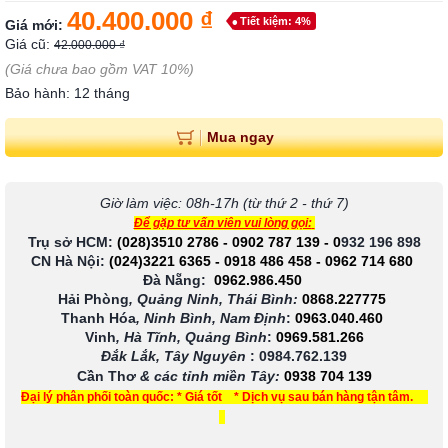
40.400.000 ₫
Tiết kiệm: 4%
Giá mới:
Giá cũ:
42.000.000 ₫
(Giá chưa bao gồm VAT 10%)
Bảo hành: 12 tháng
Mua ngay
Giờ làm việc: 08h-17h (từ thứ 2 - thứ 7)
Để gặp tư vấn viên vui lòng gọi:
Trụ sở HCM:
(028)3510 2786
-
0902 787 139
-
0
932 196 898
CN Hà Nội:
(024)3221 6365
-
0918 486 458
-
0962 714 680
Đà Nẵng:
0962.986.450
Hải Phòng
, Quảng Ninh, Thái Bình:
0868.227775
Thanh Hóa
, Ninh Bình, Nam Định
:
0963.040.460
Vinh
, Hà Tĩnh, Quảng Bình
:
0969.581.266
Đắk Lắk, Tây Nguyên
:
0984.762.139
Cần Thơ
& các tỉnh miền Tây
:
0938 704 139
Đại lý phân phối toàn quốc: * Giá tốt * Dịch vụ sau bán hàng tận tâm.