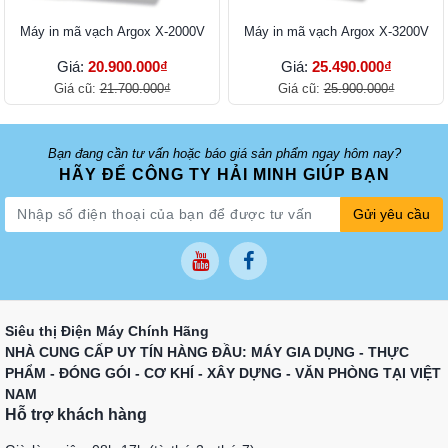
Máy in mã vạch Argox X-2000V
Máy in mã vạch Argox X-3200V
Giá:
20.900.000₫
Giá:
25.490.000₫
Giá cũ:
21.700.000₫
Giá cũ:
25.900.000₫
Bạn đang cần tư vấn hoặc báo giá sản phẩm ngay hôm nay?
HÃY ĐỂ CÔNG TY HẢI MINH GIÚP BẠN
Gửi yêu cầu
Siêu thị Điện Máy Chính Hãng
NHÀ CUNG CẤP UY TÍN HÀNG ĐẦU: MÁY GIA DỤNG - THỰC
PHẨM - ĐÓNG GÓI - CƠ KHÍ - XÂY DỰNG - VĂN PHÒNG TẠI VIỆT
NAM
Hỗ trợ khách hàng