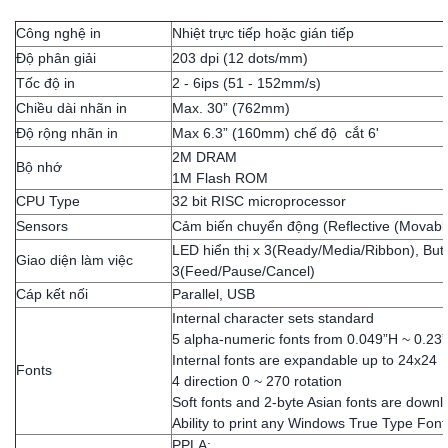
Công nghệ in
Nhiệt trực tiếp hoặc gián tiếp
Độ phân giải
203 dpi (12 dots/mm)
Tốc độ in
2 - 6ips (51 - 152mm/s)
Chiều dài nhãn in
Max. 30” (762mm)
Độ rộng nhãn in
Max 6.3” (160mm) chế độ cắt 6'
2M DRAM
Bộ nhớ
1M Flash ROM
CPU Type
32 bit RISC microprocessor
Sensors
Cảm biến chuyển động (Reflective (Movabl
LED hiển thị x 3(Ready/Media/Ribbon), But
Giao diện làm việc
3(Feed/Pause/Cancel)
Cáp kết nối
Parallel, USB
Internal character sets standard
5 alpha-numeric fonts from 0.049”H ~ 0.2
Internal fonts are expandable up to 24x24
Fonts
4 direction 0 ~ 270 rotation
Soft fonts and 2-byte Asian fonts are down
Ability to print any Windows True Type Font
PPLA: