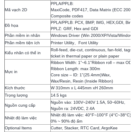
PPLA/PPLB:
Mã vạch 2D
MaxiCode, PDF417, Data Matrix (ECC 200 
Composite codes
PPLA/PPLB: PCX, BMP, IMG, HEX,GDI, Bina
Đồ họa
PPLZ: GRF, Hex and GDI
Phần mềm in nhãn
Windows Driver (Win 2000/XP/Vista/Windo
Phần mềm tiện ích
Printer Utility、Font Utility
Roll-feed, die-cut, continuous, fan-fold, tag
Kiểu nhãn có thể in
ticket in thermal paper or plain paper
Ribbon Width: 1”~6.1”Ribbon roll – max O
Ribbon Length: max 300m
Mực in
Core size – ID: 1”(25.4mm)Wax,
Wax/Resin, Resin (Inside Ribbon)
Kích thước
W 310mm x L 445mm xH 260mm
Trọng lượng
14.5 kgs
Nguồn vào: 100V~240V 1.5A, 50~60Hz,
Nguồn cung cấp
Nguồn ra: 24VDC, 2.4A
Nhiệt độ làm việc: 40°F~100°F (4°C~38°C)
Nhiệt độ làm việc
0% ~ 90% độ ẩm
Optional Items
Cutter, Stacker, RTC Card, ArgoKee